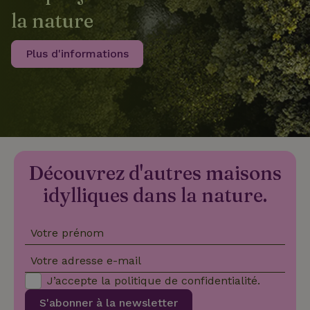
la nature
Plus d'informations
recently_viewed_houses
www.maisonnature.fr
Sessi
_nhftconstraint_new-
www.maisonnature.fr
Sessi
calendar
_nhft_safety-deposit-refund
www.maisonnature.fr
Sessi
Découvrez d'autres maisons
idylliques dans la nature.
Votre prénom
Votre adresse e-mail
J’accepte la
politique de confidentialité
.
_nhftconstraint_search-
www.maisonnature.fr
Sessi
geo-json
S'abonner à la newsletter