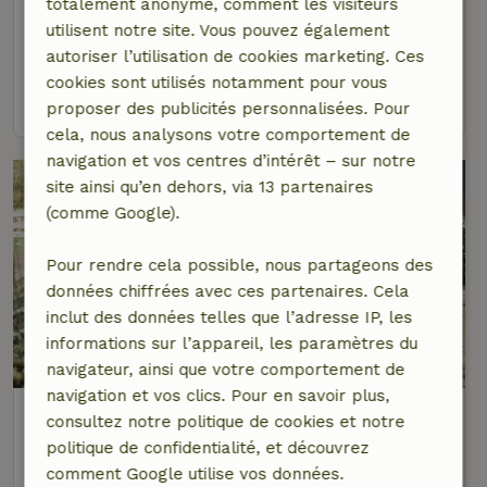
totalement anonyme, comment les visiteurs
Limbourg, Pays-Bas
utilisent notre site. Vous pouvez également
autoriser l’utilisation de cookies marketing. Ces
4 personnes
2 Chambres à coucher
cookies sont utilisés notamment pour vous
voir
proposer des publicités personnalisées. Pour
cela, nous analysons votre comportement de
navigation et vos centres d’intérêt – sur notre
site ainsi qu’en dehors, via 13 partenaires
(comme Google).
Pour rendre cela possible, nous partageons des
données chiffrées avec ces partenaires. Cela
inclut des données telles que l’adresse IP, les
informations sur l’appareil, les paramètres du
8,7/10
navigateur, ainsi que votre comportement de
navigation et vos clics. Pour en savoir plus,
Maison nature à Meppen
consultez notre politique de cookies et notre
Basse-Saxe, Allemagne
politique de confidentialité, et découvrez
comment Google utilise vos données.
2 personnes
2 Chambres à coucher