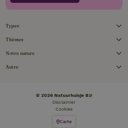
_nhftconstraint_search-
www.maisonnature.fr
Sessi
lowest-price
Types
Thèmes
_nhft_term-search
www.maisonnature.fr
Sessi
Notre nature
Autre
_nhftconstraint_search-
www.maisonnature.fr
Sessi
group-locations
© 2026 Natuurhuisje B.V
Disclaimer
Cookies
_nhftconstraint_user-
www.maisonnature.fr
Sessi
create-account
Carte