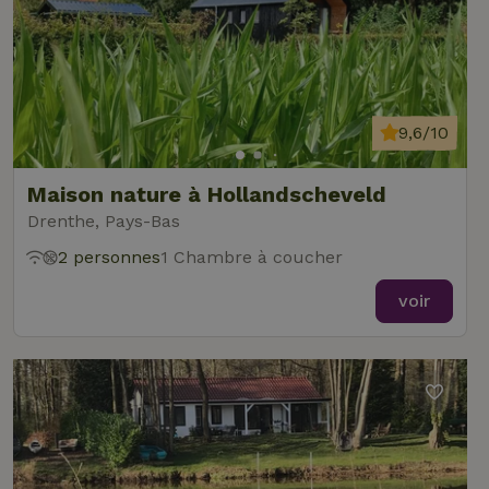
9,6/10
Maison nature à Hollandscheveld
Drenthe, Pays-Bas
2 personnes
1 Chambre à coucher
voir