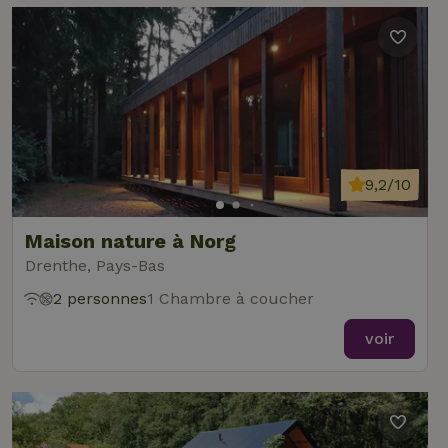
9,2/10
Maison nature à Norg
Drenthe, Pays-Bas
2 personnes
1 Chambre à coucher
voir