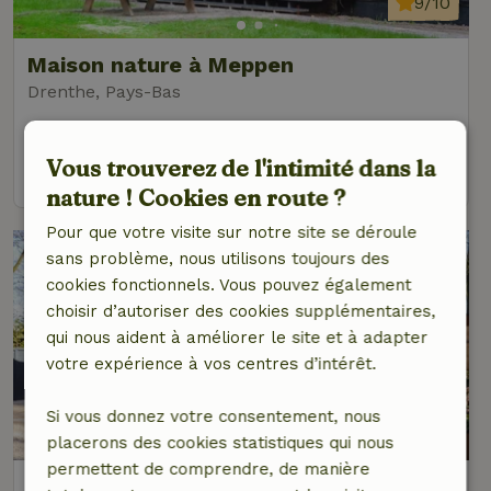
9/10
Maison nature à Meppen
Drenthe, Pays-Bas
4 personnes
3 Chambres à coucher
Vous trouverez de l'intimité dans la
voir
nature ! Cookies en route ?
Pour que votre visite sur notre site se déroule
sans problème, nous utilisons toujours des
cookies fonctionnels. Vous pouvez également
choisir d’autoriser des cookies supplémentaires,
qui nous aident à améliorer le site et à adapter
votre expérience à vos centres d’intérêt.
Si vous donnez votre consentement, nous
9,5/10
placerons des cookies statistiques qui nous
permettent de comprendre, de manière
Maison nature à Panningen