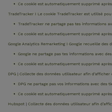
Ce cookie est automatiquement supprimé après 
TradeTracker I Le cookie TradeTracker est utilisé pou
TradeTracker ne partage pas tes informations ave
Les cookies stricte
Ce cookie est automatiquement supprimé après 
utilisateurs et la 
nécessaires.
Google Analytics Remarketing I Google recueille des 
Nom
Google ne partage pas tes informations avec des 
CookieScriptCons
Ce cookie est automatiquement supprimé après 
DPG | Collecte des données utilisateur afin d’afficher 
DPG ne partage pas vos informations avec des ti
Nom
Nom
Ce cookie est automatiquement supprimé après 
Fou
Nom
_nhft_search-geo
Do
_ga
Hubspot | Collecte des données utilisateur afin d’affi
_gcl_au
Go
.ma