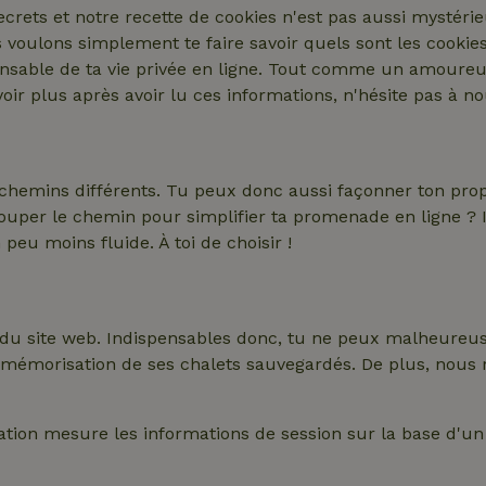
secrets et notre recette de cookies n'est pas aussi mystéri
 voulons simplement te faire savoir quels sont les cookies
onsable de ta vie privée en ligne. Tout comme un amoure
ir plus après avoir lu ces informations, n'hésite pas à n
emins différents. Tu peux donc aussi façonner ton propre
per le chemin pour simplifier ta promenade en ligne ? Il e
 peu moins fluide. À toi de choisir !
u site web. Indispensables donc, tu ne peux malheureusem
 la mémorisation de ses chalets sauvegardés.
De plus, nous 
cation mesure les informations de session sur la base d'u