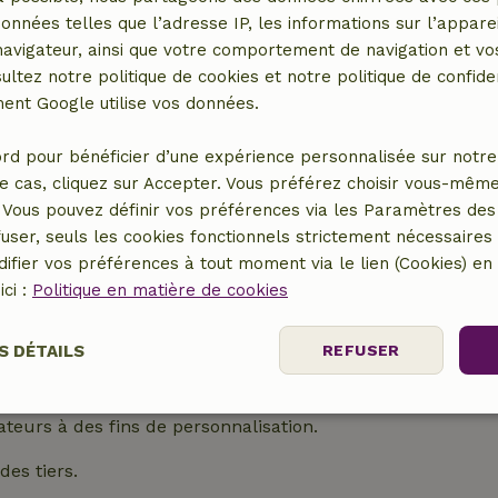
données telles que l’adresse IP, les informations sur l’apparei
isateurs afin d'afficher des annonces plus pertinentes.
vigateur, ainsi que votre comportement de navigation et vos
tiers.
ultez notre politique de cookies et notre politique de confiden
nt Google utilise vos données.
1 an.
rd pour bénéficier d’une expérience personnalisée sur notre 
ilisateurs afin d'afficher des annonces plus pertinentes.
e cas, cliquez sur Accepter. Vous préférez choisir vous-même
s tiers.
Vous pouvez définir vos préférences via les Paramètres des 
user, seuls les cookies fonctionnels strictement nécessaires s
ut d'un an.
ifier vos préférences à tout moment via le lien (Cookies) e
ici :
Politique en matière de cookies
lisateurs afin d'afficher des publicités plus pertinentes.
s tiers.
S DÉTAILS
REFUSER
1 an.
nt
Performance
Ciblage
Fo
ateurs à des fins de personnalisation.
es
es tiers.