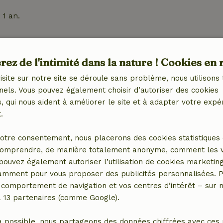
1 an.
us permettent de te montrer un contenu plus personnel et pl
ez de l'intimité dans la nature ! Cookies en 
onnelles que nous traitons pour ces cookies incluent l’adr
isite sur notre site se déroule sans problème, nous utilisons 
tion sur plusieurs sessions et sites, les données de local
nels. Vous pouvez également choisir d’autoriser des cookies
ux.
 qui nous aident à améliorer le site et à adapter votre expé
.
 pour leur montrer des publicités plus pertinentes.
iers.
otre consentement, nous placerons des cookies statistiques 
omprendre, de manière totalement anonyme, comment les vis
1 an.
 pouvez également autoriser l’utilisation de cookies marketin
tamment pour vous proposer des publicités personnalisées. P
 d'afficher des publicités plus pertinentes.
comportement de navigation et vos centres d’intérêt – sur no
ers.
a 13 partenaires (comme Google).
ut d'un an.
a possible, nous partageons des données chiffrées avec ces 