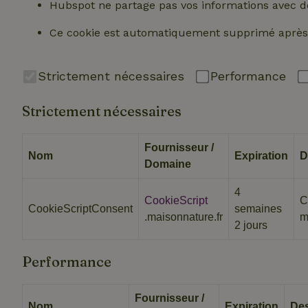
Hubspot ne partage pas vos informations avec de
_nhft_translation
test_cookie
Go
Ce cookie est automatiquement supprimé après 
.do
_nhft_privacy-pol
_ga_JRK1QL37RY
IDE
Go
Strictement nécessaires
Performance
.do
_nhftconstraint_p
policy
Strictement nécessaires
_nhft_new-calend
Fournisseur /
Nom
Expiration
D
Domaine
_nhftconstraint_
4
onboarding
CookieScript
C
CookieScriptConsent
semaines
.maisonnature.fr
m
_nhftconstraint_t
2 jours
search
Performance
_cfuvid
Fournisseur /
Nom
Expiration
Des