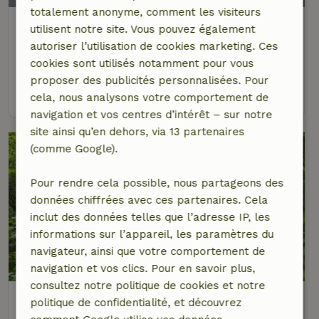
totalement anonyme, comment les visiteurs
Maison nature à Le Nayrac
utilisent notre site. Vous pouvez également
Occitanie, France
autoriser l’utilisation de cookies marketing. Ces
cookies sont utilisés notamment pour vous
2 personnes
1 Chambre à coucher
proposer des publicités personnalisées. Pour
voir
cela, nous analysons votre comportement de
navigation et vos centres d’intérêt – sur notre
site ainsi qu’en dehors, via 13 partenaires
(comme Google).
Pour rendre cela possible, nous partageons des
données chiffrées avec ces partenaires. Cela
inclut des données telles que l’adresse IP, les
informations sur l’appareil, les paramètres du
navigateur, ainsi que votre comportement de
navigation et vos clics. Pour en savoir plus,
consultez notre politique de cookies et notre
Maison nature à Sprimont
politique de confidentialité, et découvrez
Liège, Belgique