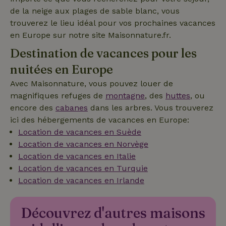
de la neige aux plages de sable blanc, vous
_nhft_search-lowest-price
www.maisonnature.fr
Sessi
trouverez le lieu idéal pour vos prochaines vacances
en Europe sur notre site Maisonnature.fr.
Destination de vacances pour les
nuitées en Europe
Avec Maisonnature, vous pouvez louer de
magnifiques refuges de
montagne
, des
huttes
, ou
encore des
cabanes
dans les arbres. Vous trouverez
_nhftconstraint_translations
www.maisonnature.fr
Sessi
ici des hébergements de vacances en Europe:
Location de vacances en Suède
Location de vacances en Norvège
Location de vacances en Italie
Location de vacances en Turquie
Location de vacances en Irlande
Découvrez d'autres maisons