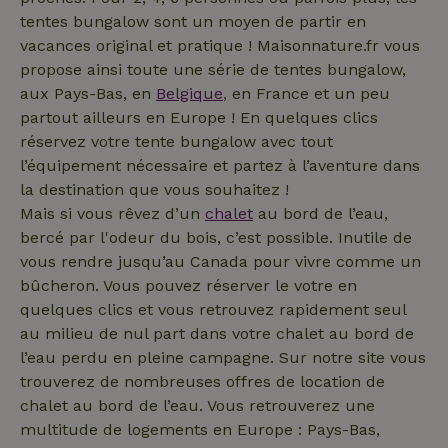
tentes bungalow sont un moyen de partir en
vacances original et pratique ! Maisonnature.fr vous
propose ainsi toute une série de tentes bungalow,
_cfuvid
.challenges.cloudflare.com
Sessi
aux Pays-Bas, en
Belgique
, en France et un peu
partout ailleurs en Europe ! En quelques clics
réservez votre tente bungalow avec tout
l’équipement nécessaire et partez à l’aventure dans
la destination que vous souhaitez !
Mais si vous rêvez d’un
chalet
au bord de l’eau,
bercé par l'odeur du bois, c’est possible. Inutile de
vous rendre jusqu’au Canada pour vivre comme un
bûcheron. Vous pouvez réserver le votre en
quelques clics et vous retrouvez rapidement seul
_nhftconstraint_safety-
www.maisonnature.fr
Sessi
deposit-refund
au milieu de nul part dans votre chalet au bord de
l’eau perdu en pleine campagne. Sur notre site vous
trouverez de nombreuses offres de location de
chalet au bord de l’eau. Vous retrouverez une
multitude de logements en Europe : Pays-Bas,
_nhft_user-create-account
www.maisonnature.fr
Sessi