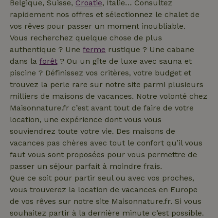
Belgique, Suisse,
Croatie
, Italie… Consultez
rapidement nos offres et sélectionnez le chalet de
vos rêves pour passer un moment inoubliable.
Vous recherchez quelque chose de plus
recently_viewed_houses
www.maisonnature.fr
Sessi
authentique ? Une
ferme
rustique ? Une cabane
_nhftconstraint_new-
www.maisonnature.fr
Sessi
dans la
forêt
? Ou un gîte de luxe avec sauna et
calendar
piscine ? Définissez vos critères, votre budget et
trouvez la perle rare sur notre site parmi plusieurs
milliers de maisons de vacances. Notre volonté chez
Maisonnature.fr c’est avant tout de faire de votre
_nhft_safety-deposit-refund
www.maisonnature.fr
Sessi
location, une expérience dont vous vous
souviendrez toute votre vie. Des maisons de
vacances pas chères avec tout le confort qu’il vous
faut vous sont proposées pour vous permettre de
passer un séjour parfait à moindre frais.
Que ce soit pour partir seul ou avec vos proches,
vous trouverez la location de vacances en Europe
de vos rêves sur notre site Maisonnature.fr. Si vous
_nhftconstraint_search-
www.maisonnature.fr
Sessi
geo-json
souhaitez partir à la dernière minute c’est possible.