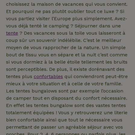
_nhftconstraint_privacy-
www.maisonnature.fr
Sessi
calculer les
pour
choisissez la maison de vacances qui vous convient.
policy
données de
déterminer
visiteur, de
Et pourquoi ne pas plutôt oublier tout ce luxe ? Si
si le
session et de
navigateur
campagne
vous partiez visiter l’Europe plus simplement. Avez-
du visiteur
pour les
du site Web
vous déjà tenté le camping ? Séjourner dans une
rapports
prend en
d'analyse du
charge les
tente
? Des vacances sous la toile vous laisseront à
_nhft_new-calendar
www.maisonnature.fr
site.
Sessi
cookies.
coup sûr un souvenir indélébile. C’est le meilleur
_ga_JRK1QL37RY
.maisonnature.fr
1 an 1
Ce cookie est
IDE
Google LLC
1 an
Ce cookie
moyen de vous rapprocher de la nature. Un simple
mois
utilisé par
.doubleclick.net
est défini
Google
par
bout de tissu vous en sépare et la nuit c’est comme
Analytics
Doubleclick
pour
si vous dormiez à la belle étoile tellement les bruits
et fournit
conserver
des
sont perceptibles. De plus, il existe dorénavant des
l'état de la
informations
session.
sur la
tentes plus
confortables
qui conviendront peut-être
manière
dont
mieux à votre situation et à celle de votre famille.
l'utilisateur
_nhftconstraint_open-gds-
www.maisonnature.fr
Sessi
Les tentes bungalows sont par exemple l’occasion
final utilise
onboarding
le site Web
de camper tout en disposant du confort nécessaire.
et sur toute
publicité
En effet les tentes bungalow sont des vastes tentes
que
totalement équipées ! Vous y retrouverez une literie
l'utilisateur
final a pu
bien confortable ainsi que tout le nécessaire vous
voir avant
_nhftconstraint_term-
www.maisonnature.fr
Sessi
de visiter
permettant de passer un agréable séjour avec vos
search
ledit site
Web.
proches. Pour 2, 4, 6 personnes ou parfois plus, les