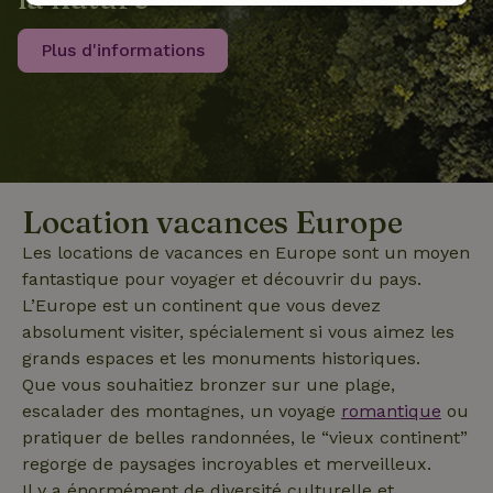
Strictement
Performance
Ciblage
nécessaires
Plus d'informations
Fonctionnalité
Location vacances Europe
Les locations de vacances en Europe sont un moyen
Strictement nécessaires
Performance
Ciblage
fantastique pour voyager et découvrir du pays.
L’Europe est un continent que vous devez
Fonctionnalité
absolument visiter, spécialement si vous aimez les
Les cookies strictement nécessaires habilitent des
grands espaces et les monuments historiques.
fonctionnalités de base du site Web telles que la connexion
des utilisateurs et la gestion des comptes. Le site Web ne
Que vous souhaitiez bronzer sur une plage,
peut pas être utilisé correctement sans les cookies
escalader des montagnes, un voyage
romantique
ou
strictement nécessaires.
pratiquer de belles randonnées, le “vieux continent”
Fournisseur
/
Nom
Expiration
Description
regorge de paysages incroyables et merveilleux.
Domaine
Il y a énormément de diversité culturelle et