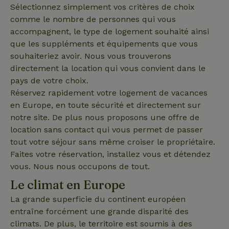
Sélectionnez simplement vos critères de choix
comme le nombre de personnes qui vous
accompagnent, le type de logement souhaité ainsi
_nhftconstraint_search-
www.maisonnature.fr
Sessi
que les suppléments et équipements que vous
lowest-price
souhaiteriez avoir. Nous vous trouverons
directement la location qui vous convient dans le
pays de votre choix.
Réservez rapidement votre logement de vacances
_nhft_term-search
www.maisonnature.fr
Sessi
en Europe, en toute sécurité et directement sur
notre site. De plus nous proposons une offre de
location sans contact qui vous permet de passer
tout votre séjour sans même croiser le propriétaire.
Faites votre réservation, installez vous et détendez
_nhftconstraint_search-
www.maisonnature.fr
Sessi
group-locations
vous. Nous nous occupons de tout.
Le climat en Europe
La grande superficie du continent européen
entraîne forcément une grande disparité des
_nhftconstraint_user-
www.maisonnature.fr
Sessi
climats. De plus, le territoire est soumis à des
create-account