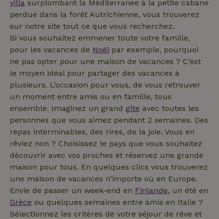
_ga
Google LLC
1 an 1
Ce nom de
villa
surplombant la Méditerranée à la petite cabane
Domaine
.maisonnature.fr
mois
cookie est
perdue dans la forêt Autrichienne, vous trouverez
associé à
_gcl_au
Google LLC
3 mois
Ce cookie
Google
.maisonnature.fr
est défini
sur notre site tout ce que vous recherchez.
Universal
par
Analytics -
Si vous souhaitez emmener toute votre famille,
Doubleclick
qui est une
et fournit
pour les vacances de
Noël
par exemple, pourquoi
mise à jour
des
importante
informations
ne pas opter pour une maison de vacances ? C’est
du service
sur la
d'analyse le
manière
le moyen idéal pour partager des vacances à
_nhft_translations
www.maisonnature.fr
Sessi
plus
dont
couramment
plusieurs. L’occasion pour vous, de vous retrouver
l'utilisateur
utilisé de
final utilise
un moment entre amis ou en famille, tous
Google. Ce
le site Web
cookie est
et sur toute
ensemble. Imaginez un grand
gîte
avec toutes les
utilisé pour
publicité
distinguer les
personnes que vous aimez pendant 2 semaines. Des
que
utilisateurs
l'utilisateur
repas interminables, des rires, de la joie. Vous en
uniques en
final a pu
attribuant un
voir avant
rêviez non ? Choisissez le pays que vous souhaitez
numéro
de visiter
généré
ledit site
découvrir avec vos proches et réservez une grande
aléatoirement
Web.
_nhft_privacy-policy
www.maisonnature.fr
Sessi
comme
maison pour tous. En quelques clics vous trouverez
identifiant
test_cookie
Google LLC
15
Ce cookie
une maison de vacances n’importe où en Europe.
client. Il est
.doubleclick.net
minutes
est défini
inclus dans
par
Envie de passer un week-end en
Finlande
, un été en
chaque
DoubleClick
demande de
Grèce
ou quelques semaines entre amis en Italie ?
(qui
page d'un site
appartient à
Sélectionnez les critères de votre séjour de rêve et
et utilisé pour
Google)