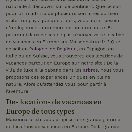
CookieScriptConsent
CookieScript
4
Ce cookie e
.maisonnature.fr
semaines
utilisé par l
naturelle à découvrir sur ce continent. Que ce soit
2 jours
service
pour un road-trip de plusieurs semaines ou bien
Cookie-
Script.com
visiter un pays quelques jours, vous aurez besoin
pour
mémoriser
d’un logement à un moment ou à un autre. Et
les
pourquoi dans ce cas ne pas réserver votre location
préférence
de
de vacances en Europe sur Maisonnature.fr ? Que
consenteme
des visiteur
ce soit en
Pologne
, en
Belgique
, en Espagne, en
en matière 
cookies. Il e
Italie ou en Suisse, vous trouverez des locations de
nécessaire
vacances partout en Europe sur notre site ! De la
que la
bannière de
villa de luxe à la cabane dans les
arbres
, nous vous
cookies
Cookie-
proposons des expériences uniques en pleine
Script.com
nature. Alors qu’attendez vous pour partir à
Politique de confidentialité de Google
fonctionne
correctemen
l’aventure ?
Des locations de vacances en
Europe de tous types
Nom
Fournisseur
/
Domaine
Expirat
Maisonnature.fr vous propose une grande gamme
Fournisseur
/
Nom
Expiration
Description
_nhft_search-geo-json
www.maisonnature.fr
Sessi
Domaine
de locations de vacances en Europe. De la grande
Fournisseur
/
Nom
Expiration
Description