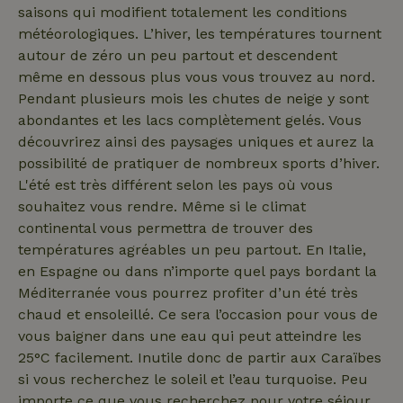
saisons qui modifient totalement les conditions
météorologiques. L’hiver, les températures tournent
autour de zéro un peu partout et descendent
même en dessous plus vous vous trouvez au nord.
nature_house_session
www.maisonnature.fr
1 sema
Pendant plusieurs mois les chutes de neige y sont
_nhft_open-gds-onboarding
www.maisonnature.fr
Sessi
abondantes et les lacs complètement gelés. Vous
découvrirez ainsi des paysages uniques et aurez la
possibilité de pratiquer de nombreux sports d’hiver.
L'été est très différent selon les pays où vous
souhaitez vous rendre. Même si le climat
continental vous permettra de trouver des
températures agréables un peu partout. En Italie,
_nhft_search-group-
www.maisonnature.fr
Sessi
en Espagne ou dans n’importe quel pays bordant la
locations
Méditerranée vous pourrez profiter d’un été très
chaud et ensoleillé. Ce sera l’occasion pour vous de
vous baigner dans une eau qui peut atteindre les
25°C facilement. Inutile donc de partir aux Caraïbes
si vous recherchez le soleil et l’eau turquoise. Peu
importe ce que vous recherchez pour votre séjour,