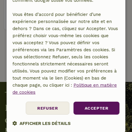
comment Google utilise vos données.
2 personnes
1 Chambre à coucher
Vous êtes d’accord pour bénéficier d’une
voir
expérience personnalisée sur notre site et en
dehors ? Dans ce cas, cliquez sur Accepter. Vous
préférez choisir vous-même les cookies que
vous acceptez ? Vous pouvez définir vos
1 de 500
préférences via les Paramètres des cookies. Si
vous sélectionnez Refuser, seuls les cookies
fonctionnels strictement nécessaires seront
utilisés. Vous pouvez modifier vos préférences à
tout moment via le lien (Cookies) en bas de
chaque page, ou cliquer ici :
Politique en matière
de cookies
Ensemble, nous contribuons à
REFUSER
ACCEPTER
des projets locaux en faveur de
AFFICHER LES DÉTAILS
la nature