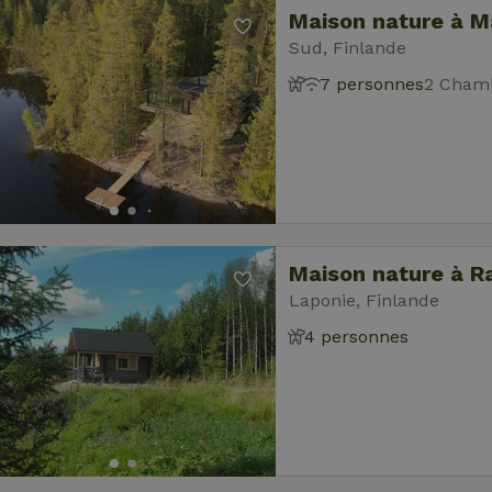
Maison nature à M
Sud, Finlande
7 personnes
2 Chamb
Maison nature à R
Laponie, Finlande
4 personnes