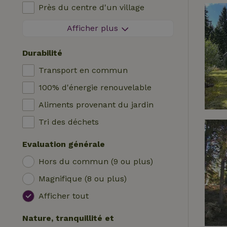
Près du centre d'un village
Logis
Chaise haute bébé
A l'orée d'un village
Afficher plus
Roulotte
Lit pour enfant
Sur une île
Hutte
Bain
Durabilité
Tente safari
Station de recharge pour voiture
Transport en commun
Emplacement de camping
Piscine (en commun)
100% d'énergie renouvelable
Yourte
Accessible aux fauteuils roulants
Aliments provenant du jardin
Bateau
Piscine (privée)
Tri des déchets
Cabane dans les arbres
Evaluation générale
Wrap house
Hors du commun (9 ou plus)
Magnifique (8 ou plus)
Afficher tout
Nature, tranquillité et