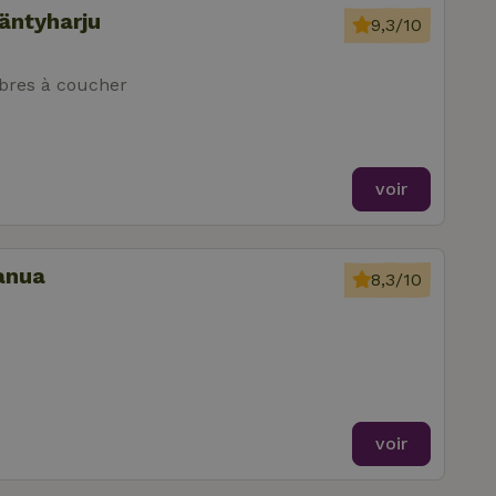
äntyharju
9,3/10
res à coucher
voir
anua
8,3/10
voir