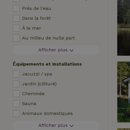
Près de l'eau
Dans la forêt
À la mer
Au milieu de nulle part
Dans les champs
Afficher plus
Avec vue
Ḗquipements et installations
Dans les polders
Jacuzzi / spa
En montagne
Jardin (clôturé)
Maison isolée
Cheminée
Dans le verger
Sauna
Pêche à proximité
Animaux domestiques
Zone sans feux d'artifice
Afficher plus