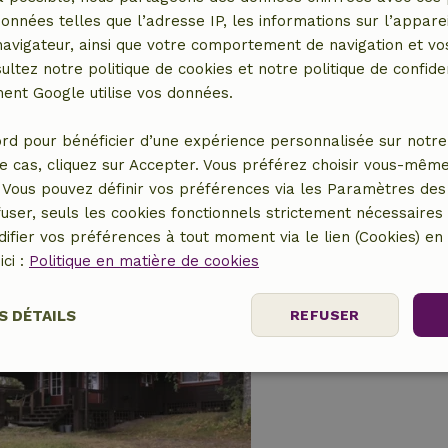
données telles que l’adresse IP, les informations sur l’apparei
vigateur, ainsi que votre comportement de navigation et vos
Maison nature à 
ultez notre politique de cookies et notre politique de confiden
Sud, Finlande
nt Google utilise vos données.
4 personnes
2 Chambr
rd pour bénéficier d’une expérience personnalisée sur notre 
e cas, cliquez sur Accepter. Vous préférez choisir vous-même
Vous pouvez définir vos préférences via les Paramètres des 
user, seuls les cookies fonctionnels strictement nécessaires s
ifier vos préférences à tout moment via le lien (Cookies) e
ici :
Politique en matière de cookies
Maison nature à K
Centre, Finlande
S DÉTAILS
REFUSER
8 personnes
3 Cha
nt
Performance
Ciblage
Fo
es