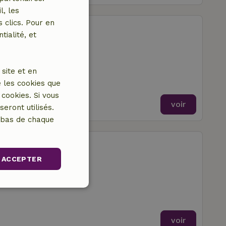
l, les
 clics. Pour en
Puumala
tialité, et
es à coucher
site et en
 les cookies que
cookies. Si vous
voir
eront utilisés.
n bas de chaque
angaslampi
ACCEPTER
mbres à coucher
nctionnalité
voir