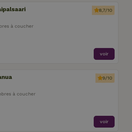
ipalsaari
8,7/10
res à coucher
voir
anua
9/10
bres à coucher
voir