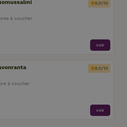
Suomussalmi
9,5/10
res à coucher
voir
avonranta
9,5/10
re à coucher
voir