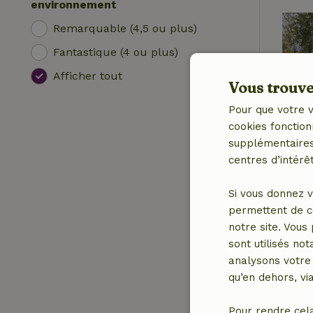
environnement
Remarquable (4,5 ou plus)
Fantastique (4 ou plus)
Afficher tout
Vous trouver
Pour que votre v
cookies fonction
supplémentaires,
centres d’intérêt
Si vous donnez v
permettent de c
notre site. Vous
sont utilisés no
analysons votre 
qu’en dehors, vi
Pour rendre cel