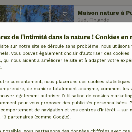
Maison nature à 
Sud, Finlande
2 personnes
ez de l'intimité dans la nature ! Cookies en 
isite sur notre site se déroule sans problème, nous utilisons 
nels. Vous pouvez également choisir d’autoriser des cookies
 qui nous aident à améliorer le site et à adapter votre expé
.
Maison nature à 
otre consentement, nous placerons des cookies statistiques 
Laponie, Finlande
omprendre, de manière totalement anonyme, comment les vis
 pouvez également autoriser l’utilisation de cookies marketin
6 personnes
3 Chambr
tamment pour vous proposer des publicités personnalisées. P
comportement de navigation et vos centres d’intérêt – sur no
a 13 partenaires (comme Google).
a possible, nous partageons des données chiffrées avec ces 