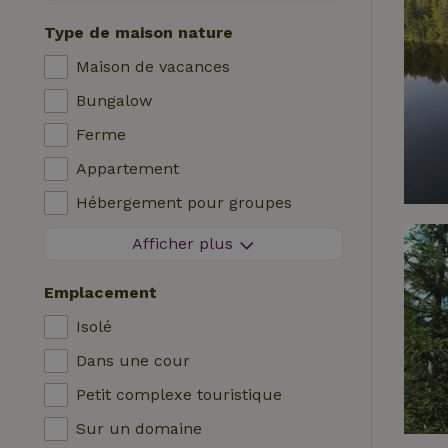
Séjour sans contact
Type de maison nature
Réservation instantanée
Maison de vacances
Machine à laver
Bungalow
Lave-vaisselle
Ferme
Meubles de jardin
Appartement
Accès à Internet (WiFi)
Hébergement pour groupes
Réfrigérateur avec compartiment
Maisonnette
congélateur
Afficher plus
Chambre d'hôtes
Jardin
Emplacement
Maison de campagne
Télévision
Isolé
Chalet
Internet
Dans une cour
Villa
Four
Petit complexe touristique
Glamping
Barbecue
Sur un domaine
Cabane en rondins
Chauffage (central)