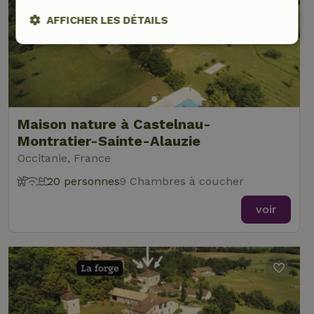
AFFICHER LES DÉTAILS
Strictement
Performance
Ciblage
nécessaires
Fonctionnalité
Maison nature à Castelnau-
Montratier-Sainte-Alauzie
Occitanie, France
20 personnes
9 Chambres à coucher
voir
Strictement nécessaires
Performance
Ciblage
Fonctionnalité
Les cookies strictement nécessaires habilitent des
fonctionnalités de base du site Web telles que la connexion
des utilisateurs et la gestion des comptes. Le site Web ne
peut pas être utilisé correctement sans les cookies
strictement nécessaires.