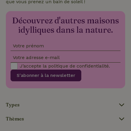
que vous prenez un bain de soleil !
_nhftconstraint_user-
www.maisonnature.fr
Sessi
create-account
Découvrez d'autres maisons
idylliques dans la nature.
nature_house_session
www.maisonnature.fr
1 sema
Votre prénom
_nhft_open-gds-onboarding
www.maisonnature.fr
Sessi
Votre adresse e-mail
J’accepte la
politique de confidentialité
.
S'abonner à la newsletter
Types
_nhft_search-group-
www.maisonnature.fr
Sessi
locations
Thèmes