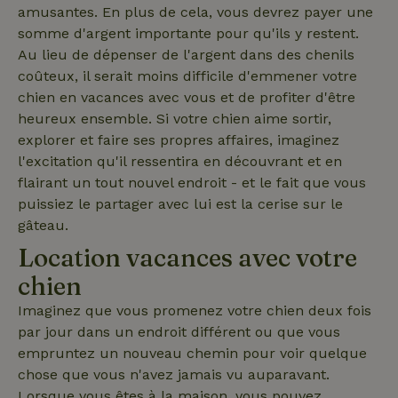
amusantes. En plus de cela, vous devrez payer une
somme d'argent importante pour qu'ils y restent.
_nhft_user-create-account
www.maisonnature.fr
Sessi
Au lieu de dépenser de l'argent dans des chenils
coûteux, il serait moins difficile d'emmener votre
chien en vacances avec vous et de profiter d'être
heureux ensemble. Si votre chien aime sortir,
recently_viewed_houses
www.maisonnature.fr
Sessi
explorer et faire ses propres affaires, imaginez
l'excitation qu'il ressentira en découvrant et en
_nhftconstraint_new-
www.maisonnature.fr
Sessi
calendar
flairant un tout nouvel endroit - et le fait que vous
puissiez le partager avec lui est la cerise sur le
gâteau.
Location vacances avec votre
_nhft_safety-deposit-refund
www.maisonnature.fr
Sessi
chien
Imaginez que vous promenez votre chien deux fois
par jour dans un endroit différent ou que vous
empruntez un nouveau chemin pour voir quelque
chose que vous n'avez jamais vu auparavant.
Lorsque vous êtes à la maison, vous pouvez