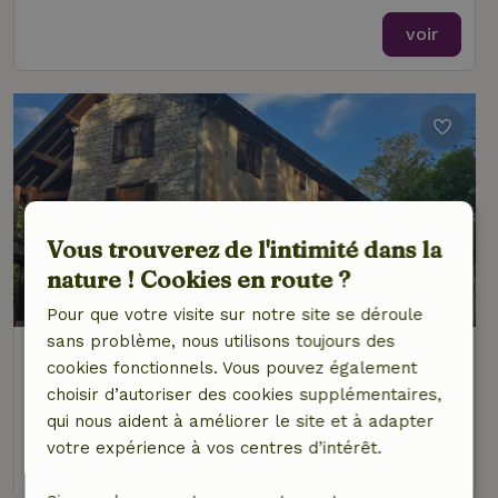
voir
Vous trouverez de l'intimité dans la
nature ! Cookies en route ?
Pour que votre visite sur notre site se déroule
sans problème, nous utilisons toujours des
Maison nature à Condamine
cookies fonctionnels. Vous pouvez également
Auvergne-Rhône-Alpes, France
choisir d’autoriser des cookies supplémentaires,
10 personnes
5 Chambres à coucher
qui nous aident à améliorer le site et à adapter
votre expérience à vos centres d’intérêt.
voir