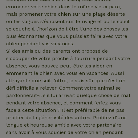
emmener votre chien dans le même vieux parc,
_nhftconstraint_search-
www.maisonnature.fr
Sessi
geo-json
mais promener votre chien sur une plage déserte
où les vagues s'écrasent sur le rivage et où le soleil
se couche à l'horizon doit être l'une des choses les
plus étonnantes que vous puissiez faire avec votre
chien pendant vos vacances.
_nhftconstraint_search-
www.maisonnature.fr
Sessi
lowest-price
Si des amis ou des parents ont proposé de
s'occuper de votre proche à fourrure pendant votre
absence, vous pouvez peut-être les aider en
emmenant le chien avec vous en vacances. Aussi
_nhft_term-search
www.maisonnature.fr
Sessi
attrayante que soit l'offre, je suis sûr que c'est un
défi difficile à relever. Comment votre animal se
pardonnerait-il s'il lui arrivait quelque chose de mal
pendant votre absence, et comment feriez-vous
face à cette situation ? Il est préférable de ne pas
_nhftconstraint_search-
www.maisonnature.fr
Sessi
profiter de la générosité des autres. Profitez d'une
group-locations
longue et heureuse amitié avec votre partenaire
sans avoir à vous soucier de votre chien pendant