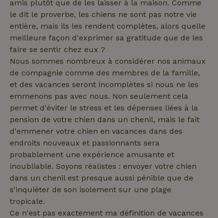
amis plutôt que de les laisser à la maison. Comme
voir avant
_nhftconstraint_term-
www.maisonnature.fr
Sessi
de visiter
le dit le proverbe, les chiens ne sont pas notre vie
search
ledit site
entière, mais ils les rendent complètes, alors quelle
Web.
meilleure façon d'exprimer sa gratitude que de les
faire se sentir chez eux ?
Nous sommes nombreux à considérer nos animaux
_cfuvid
.challenges.cloudflare.com
Sessi
de compagnie comme des membres de la famille,
et des vacances seront incomplètes si nous ne les
emmenons pas avec nous. Non seulement cela
permet d'éviter le stress et les dépenses liées à la
pension de votre chien dans un chenil, mais le fait
d'emmener votre chien en vacances dans des
endroits nouveaux et passionnants sera
probablement une expérience amusante et
inoubliable. Soyons réalistes : envoyer votre chien
dans un chenil est presque aussi pénible que de
_nhftconstraint_safety-
www.maisonnature.fr
Sessi
deposit-refund
s'inquiéter de son isolement sur une plage
tropicale.
Ce n'est pas exactement ma définition de vacances