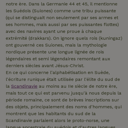
notre ère. Dans la Germanie 44 et 45, il mentionne
les Suédois (Suiones) comme une tribu puissante
(qui se distinguait non seulement par ses armes et
_nhft_safety-deposit-refund
www.maisonnature.fr
Sessi
ses hommes, mais aussi par ses puissantes flottes)
avec des navires ayant une proue à chaque
extrémité (drakkars). On ignore quels rois (kuningaz)
ont gouverné ces Suiones, mais la mythologie
nordique présente une longue lignée de rois
légendaires et semi légendaires remontant aux
derniers siècles avant Jésus-Christ.
En ce qui concerne l'alphabétisation en Suède,
_nhftconstraint_search-
www.maisonnature.fr
Sessi
geo-json
l'écriture runique était utilisée par l'élite du sud de
la
Scandinavie
au moins au IIe siècle de notre ère,
mais tout ce qui est parvenu jusqu'à nous depuis la
période romaine, ce sont de brèves inscriptions sur
_nhftconstraint_search-
www.maisonnature.fr
Sessi
des objets, principalement des noms d'hommes, qui
lowest-price
montrent que les habitants du sud de la
Scandinavie parlaient alors le proto-norse, une
langue ancestrale du suédois et d'autres langues