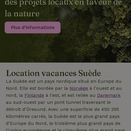
des projets locaux en faveur de
couramment
l'utilisateur
utilisé de
final utilise
Google. Ce
la nature
le site Web
cookie est
et sur toute
utilisé pour
publicité
distinguer les
que
utilisateurs
Plus d'informations
l'utilisateur
uniques en
final a pu
attribuant un
voir avant
numéro
de visiter
généré
ledit site
aléatoirement
Web.
_nhft_privacy-policy
www.maisonnature.fr
Sessi
comme
identifiant
test_cookie
Google LLC
15
Ce cookie
client. Il est
.doubleclick.net
minutes
est défini
inclus dans
par
chaque
DoubleClick
Location vacances Suède
demande de
(qui
page d'un site
appartient à
et utilisé pour
La Suède est un pays nordique situé en Europe du
Google)
_nhftconstraint_privacy-
www.maisonnature.fr
Sessi
calculer les
pour
policy
Nord. Elle est bordée par la
Norvège
à l'ouest et au
données de
déterminer
visiteur, de
si le
nord, la
Finlande
à l'est, et est reliée au
Danemark
session et de
navigateur
campagne
du visiteur
au sud-ouest par un pont tunnel traversant le
pour les
du site Web
rapports
détroit d'Öresund. Avec une superficie de 450 295
prend en
d'analyse du
charge les
kilomètres carrés, la Suède est le plus grand pays
_nhft_new-calendar
www.maisonnature.fr
site.
Sessi
cookies.
d'Europe du Nord, le troisième plus grand pays de
_ga_JRK1QL37RY
.maisonnature.fr
1 an 1
Ce cookie est
IDE
Google LLC
1 an
Ce cookie
mois
utilisé par
l'Union européenne et le cinquième plus grand pays
.doubleclick.net
est défini