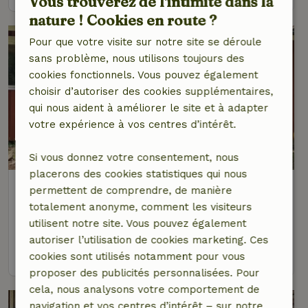
Vous trouverez de l'intimité dans la
nature ! Cookies en route ?
Pour que votre visite sur notre site se déroule
sans problème, nous utilisons toujours des
cookies fonctionnels. Vous pouvez également
choisir d’autoriser des cookies supplémentaires,
qui nous aident à améliorer le site et à adapter
votre expérience à vos centres d’intérêt.
9,4/10
Si vous donnez votre consentement, nous
placerons des cookies statistiques qui nous
Maison nature à Eriksmäla
permettent de comprendre, de manière
Suède du sud, Suède
totalement anonyme, comment les visiteurs
utilisent notre site. Vous pouvez également
4 personnes
2 Chambres à coucher
autoriser l’utilisation de cookies marketing. Ces
voir
cookies sont utilisés notamment pour vous
proposer des publicités personnalisées. Pour
cela, nous analysons votre comportement de
navigation et vos centres d’intérêt – sur notre