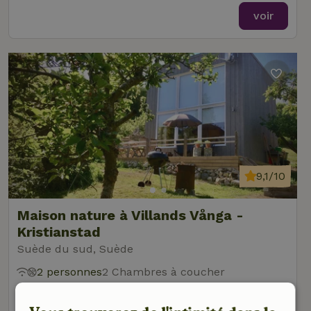
voir
9,1/10
Maison nature à Villands Vånga -
Kristianstad
Suède du sud, Suède
2 personnes
2 Chambres à coucher
voir