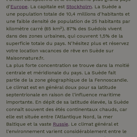
Google
par
d'
Europe
. La capitale est
Stockholm
. La Suède a
Analytics
Doubleclick
pour
et fournit
une population totale de 10,4 millions d'habitants et
conserver
des
l'état de la
une faible densité de population de 25 habitants par
informations
session.
sur la
kilomètre carré (65 km²). 87% des Suédois vivent
manière
dont
dans des zones urbaines, qui couvrent 1,5% de la
l'utilisateur
_nhftconstraint_open-gds-
www.maisonnature.fr
Sessi
final utilise
superficie totale du pays. N'hésitez plus et réservez
onboarding
le site Web
votre location vacances de rêve en Suède sur
et sur toute
publicité
Maisonnature.fr.
que
l'utilisateur
La plus forte concentration se trouve dans la moitié
final a pu
centrale et méridionale du pays. La Suède fait
voir avant
_nhftconstraint_term-
www.maisonnature.fr
Sessi
de visiter
partie de la zone géographique de la Fennoscandie.
search
ledit site
Web.
Le climat est en général doux pour sa latitude
septentrionale en raison de l'influence maritime
importante. En dépit de sa latitude élevée, la Suède
connaît souvent des étés continentaux chauds, car
_cfuvid
.challenges.cloudflare.com
Sessi
elle est située entre l'Atlantique Nord, la mer
Baltique et la vaste
Russie
. Le climat général et
l'environnement varient considérablement entre le