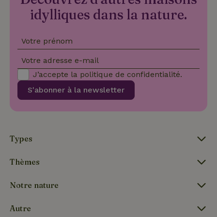
idylliques dans la nature.
Votre prénom
Votre adresse e-mail
_nhft_search-group-
www.maisonnature.fr
Sessi
locations
J’accepte la
politique de confidentialité
.
S'abonner à la newsletter
Types
_nhft_search-lowest-price
www.maisonnature.fr
Sessi
Thèmes
Notre nature
Autre