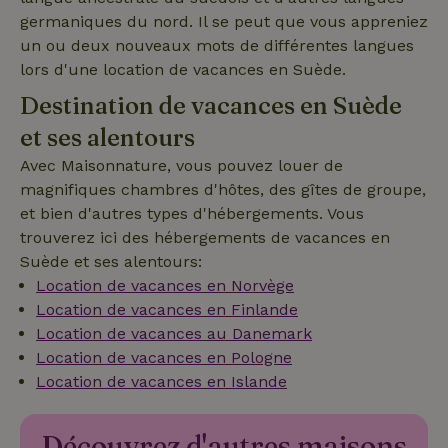
germaniques du nord. Il se peut que vous appreniez
_nhft_term-search
www.maisonnature.fr
Sessi
un ou deux nouveaux mots de différentes langues
lors d'une location de vacances en Suède.
Destination de vacances en Suède
et ses alentours
_nhftconstraint_search-
www.maisonnature.fr
Sessi
group-locations
Avec Maisonnature, vous pouvez louer de
magnifiques chambres d'hôtes, des gîtes de groupe,
et bien d'autres types d'hébergements. Vous
trouverez ici des hébergements de vacances en
_nhftconstraint_user-
www.maisonnature.fr
Sessi
Suède et ses alentours:
create-account
Location de vacances en Norvège
Location de vacances en Finlande
Location de vacances au Danemark
Location de vacances en Pologne
nature_house_session
www.maisonnature.fr
1 sema
Location de vacances en Islande
_nhft_open-gds-onboarding
www.maisonnature.fr
Sessi
Découvrez d'autres maisons