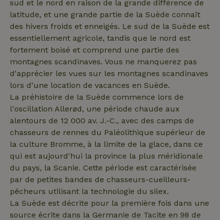
sud et le nord en raison de la grande différence de
latitude, et une grande partie de la Suède connaît
des hivers froids et enneigés. Le sud de la Suède est
essentiellement agricole, tandis que le nord est
fortement boisé et comprend une partie des
montagnes scandinaves. Vous ne manquerez pas
d'apprécier les vues sur les montagnes scandinaves
_nhftconstraint_safety-
www.maisonnature.fr
Sessi
deposit-refund
lors d'une location de vacances en Suède.
La préhistoire de la Suède commence lors de
l'oscillation Allerød, une période chaude aux
alentours de 12 000 av. J.-C., avec des camps de
_nhft_user-create-account
www.maisonnature.fr
Sessi
chasseurs de rennes du Paléolithique supérieur de
la culture Bromme, à la limite de la glace, dans ce
qui est aujourd'hui la province la plus méridionale
du pays, la Scanie. Cette période est caractérisée
par de petites bandes de chasseurs-cueilleurs-
recently_viewed_houses
www.maisonnature.fr
Sessi
pêcheurs utilisant la technologie du silex.
_nhftconstraint_new-
www.maisonnature.fr
Sessi
La Suède est décrite pour la première fois dans une
calendar
source écrite dans la Germanie de Tacite en 98 de