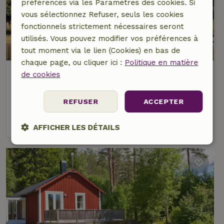
préférences via les Paramètres des cookies. Si
vous sélectionnez Refuser, seuls les cookies
fonctionnels strictement nécessaires seront
utilisés. Vous pouvez modifier vos préférences à
9,6/10
tout moment via le lien (Cookies) en bas de
chaque page, ou cliquer ici :
Politique en matière
Maison nature à Vitsand
de cookies
Suède centrale, Suède
8 personnes
4 Chambres à coucher
REFUSER
ACCEPTER
voir
AFFICHER LES DÉTAILS
Strictement
Performance
Ciblage
nécessaires
Fonctionnalité