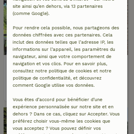
site ainsi qu’en dehors, via 13 partenaires
(comme Google).
Pour rendre cela possible, nous partageons des
données chiffrées avec ces partenaires. Cela
inclut des données telles que l’adresse IP, les
9,7/10
informations sur l’appareil, les paramètres du
navigateur, ainsi que votre comportement de
Maison nature à Emmaboda
navigation et vos clics. Pour en savoir plus,
Suède du sud, Suède
consultez notre politique de cookies et notre
politique de confidentialité, et découvrez
2 personnes
1 Chambre à coucher
comment Google utilise vos données.
voir
Vous êtes d’accord pour bénéficier d’une
expérience personnalisée sur notre site et en
dehors ? Dans ce cas, cliquez sur Accepter. Vous
préférez choisir vous-même les cookies que
vous acceptez ? Vous pouvez définir vos