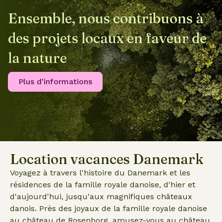
Ensemble, nous contribuons à
des projets locaux en faveur de
la nature
Plus d'informations
Location vacances Danemark
Voyagez à travers l'histoire du Danemark et les
résidences de la famille royale danoise, d'hier et
d'aujourd'hui, jusqu'aux magnifiques châteaux
danois. Près des joyaux de la famille royale danoise
au château de Rosenborg, amusez-vous au château