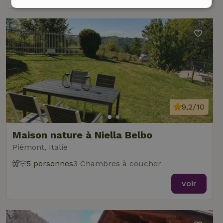
Strictement
Performance
Ciblage
nécessaires
Fonctionnalité
9,2/10
Strictement nécessaires
Performance
Ciblage
Maison nature à Niella Belbo
Fonctionnalité
Piémont, Italie
Les cookies strictement nécessaires habilitent des
5 personnes
3 Chambres à coucher
fonctionnalités de base du site Web telles que la connexion
des utilisateurs et la gestion des comptes. Le site Web ne
voir
peut pas être utilisé correctement sans les cookies
strictement nécessaires.
Fournisseur
/
Nom
Expiration
Description
Domaine