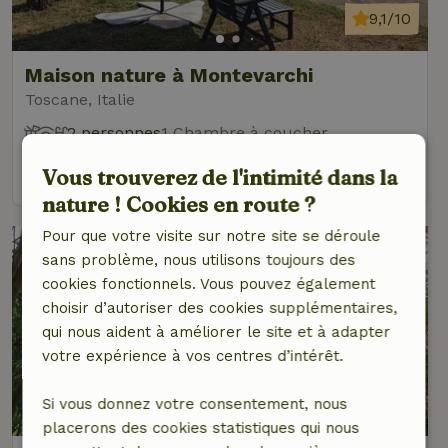
9,1/10
Maison nature à Montevarchi
Toscane, Italie
2 personnes
1 Chambre à coucher
voir
Vous trouverez de l'intimité dans la
nature ! Cookies en route ?
Pour que votre visite sur notre site se déroule
sans problème, nous utilisons toujours des
cookies fonctionnels. Vous pouvez également
choisir d’autoriser des cookies supplémentaires,
qui nous aident à améliorer le site et à adapter
votre expérience à vos centres d’intérêt.
9,3/10
Si vous donnez votre consentement, nous
placerons des cookies statistiques qui nous