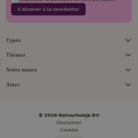
S'abonner à la newsletter
_nhftconstraint_search-
www.maisonnature.fr
Sessi
lowest-price
Types
Thèmes
_nhft_term-search
www.maisonnature.fr
Sessi
Notre nature
Autre
_nhftconstraint_search-
www.maisonnature.fr
Sessi
group-locations
© 2026 Natuurhuisje B.V
Disclaimer
Cookies
_nhftconstraint_user-
www.maisonnature.fr
Sessi
create-account