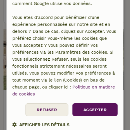
4 personnes
2 Chambres à coucher
comment Google utilise vos données.
voir
Vous êtes d’accord pour bénéficier d’une
expérience personnalisée sur notre site et en
dehors ? Dans ce cas, cliquez sur Accepter. Vous
préférez choisir vous-même les cookies que
vous acceptez ? Vous pouvez définir vos
préférences via les Paramètres des cookies. Si
vous sélectionnez Refuser, seuls les cookies
fonctionnels strictement nécessaires seront
utilisés. Vous pouvez modifier vos préférences à
tout moment via le lien (Cookies) en bas de
9,7/10
chaque page, ou cliquer ici :
Politique en matière
de cookies
Maison nature à Merana
Piémont, Italie
REFUSER
ACCEPTER
2 personnes
1 Chambre à coucher
AFFICHER LES DÉTAILS
voir