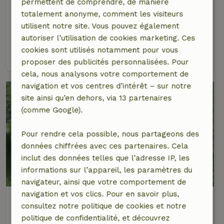
permettent de comprendre, de manière
Maison nature à Vallecapocchi
totalement anonyme, comment les visiteurs
Toscane, Italie
utilisent notre site. Vous pouvez également
2 personnes
1 Chambre à coucher
autoriser l’utilisation de cookies marketing. Ces
cookies sont utilisés notamment pour vous
voir
proposer des publicités personnalisées. Pour
cela, nous analysons votre comportement de
navigation et vos centres d’intérêt – sur notre
site ainsi qu’en dehors, via 13 partenaires
(comme Google).
Pour rendre cela possible, nous partageons des
données chiffrées avec ces partenaires. Cela
inclut des données telles que l’adresse IP, les
informations sur l’appareil, les paramètres du
9,3/10
navigateur, ainsi que votre comportement de
navigation et vos clics. Pour en savoir plus,
Maison nature à Rio (Sesta Godano)
consultez notre politique de cookies et notre
Ligurie, Italie
politique de confidentialité, et découvrez