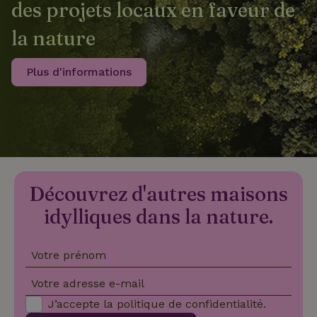
des projets locaux en faveur de
la nature
recently_viewed_houses
www.maisonnature.fr
Sessi
Plus d'informations
_nhftconstraint_new-
www.maisonnature.fr
Sessi
calendar
_nhft_safety-deposit-refund
www.maisonnature.fr
Sessi
Découvrez d'autres maisons
idylliques dans la nature.
Votre prénom
Votre adresse e-mail
_nhftconstraint_search-
www.maisonnature.fr
Sessi
J’accepte la
politique de confidentialité
.
geo-json