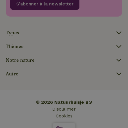
S'abonner à la newsletter
_nhftconstraint_search-
www.maisonnature.fr
Sessi
lowest-price
Types
Thèmes
_nhft_term-search
www.maisonnature.fr
Sessi
Notre nature
Autre
_nhftconstraint_search-
www.maisonnature.fr
Sessi
group-locations
© 2026 Natuurhuisje B.V
Disclaimer
Cookies
_nhftconstraint_user-
www.maisonnature.fr
Sessi
create-account