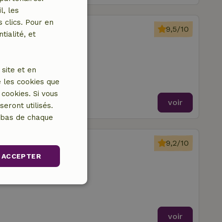
l, les
 clics. Pour en
Warmsen
9,5/10
tialité, et
e à coucher
site et en
 les cookies que
cookies. Si vous
voir
eront utilisés.
n bas de chaque
Gölenkamp
9,2/10
ACCEPTER
res à coucher
nctionnalité
voir