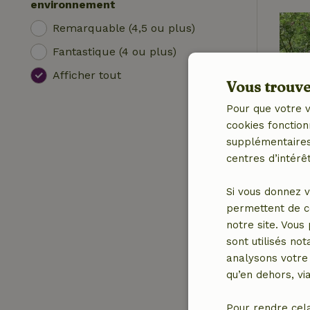
environnement
Remarquable (4,5 ou plus)
Fantastique (4 ou plus)
Afficher tout
Vous trouver
Pour que votre v
cookies fonction
supplémentaires,
centres d’intérêt
Si vous donnez v
permettent de c
notre site. Vous
sont utilisés no
analysons votre 
qu’en dehors, vi
Pour rendre cel