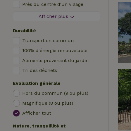
Près du centre d'un village
Logis
Chaise haute bébé
A l'orée d'un village
Afficher plus
Roulotte
Lit pour enfant
Sur une île
Hutte
Bain
Durabilité
Tente safari
Station de recharge pour voiture
Transport en commun
Emplacement de camping
Piscine (en commun)
100% d'énergie renouvelable
Yourte
Accessible aux fauteuils roulants
Aliments provenant du jardin
Bateau
Piscine (privée)
Tri des déchets
Cabane dans les arbres
Evaluation générale
Wrap house
Hors du commun (9 ou plus)
Magnifique (8 ou plus)
Afficher tout
Nature, tranquillité et