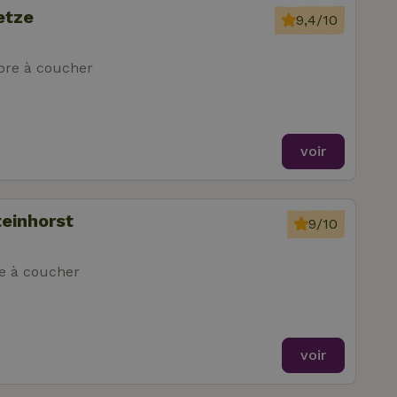
etze
9,4/10
re à coucher
voir
teinhorst
9/10
e à coucher
voir