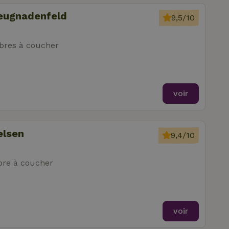
Neugnadenfeld
9,5/10
res à coucher
voir
elsen
9,4/10
re à coucher
voir