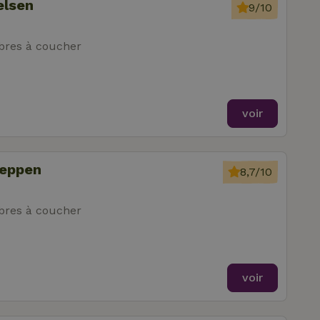
elsen
9/10
res à coucher
voir
Meppen
8,7/10
res à coucher
voir