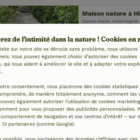
Maison nature à H
Basse-Saxe, Allemagne
4 personnes
1 Chamb
ez de l'intimité dans la nature ! Cookies en 
isite sur notre site se déroule sans problème, nous utilisons 
nels. Vous pouvez également choisir d’autoriser des cookies
 qui nous aident à améliorer le site et à adapter votre expé
.
Maison nature à Dö
otre consentement, nous placerons des cookies statistiques 
Basse-Saxe, Allemagne
omprendre, de manière totalement anonyme, comment les vis
 pouvez également autoriser l’utilisation de cookies marketin
3 personnes
1 Cha
tamment pour vous proposer des publicités personnalisées. P
comportement de navigation et vos centres d’intérêt – sur no
a 13 partenaires (comme Google).
a possible, nous partageons des données chiffrées avec ces 