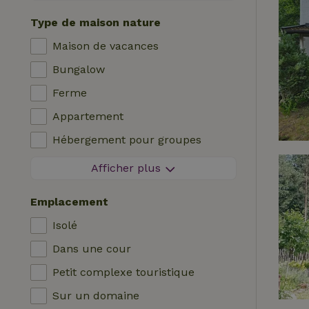
Séjour sans contact
Type de maison nature
Réservation instantanée
Maison de vacances
Machine à laver
Bungalow
Lave-vaisselle
Ferme
Meubles de jardin
Appartement
Accès à Internet (WiFi)
Hébergement pour groupes
Réfrigérateur avec compartiment
Maisonnette
congélateur
Afficher plus
Chambre d'hôtes
Jardin
Emplacement
Maison de campagne
Télévision
Isolé
Chalet
Internet
Dans une cour
Villa
Four
Petit complexe touristique
Glamping
Barbecue
Sur un domaine
Cabane en rondins
Chauffage (central)