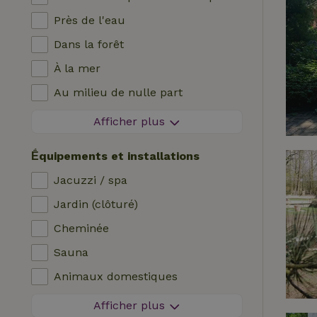
Près de l'eau
Dans la forêt
À la mer
Au milieu de nulle part
Dans les champs
Afficher plus
Avec vue
Ḗquipements et installations
Dans les polders
Jacuzzi / spa
En montagne
Jardin (clôturé)
Maison isolée
Cheminée
Dans le verger
Sauna
Pêche à proximité
Animaux domestiques
Zone sans feux d'artifice
Afficher plus