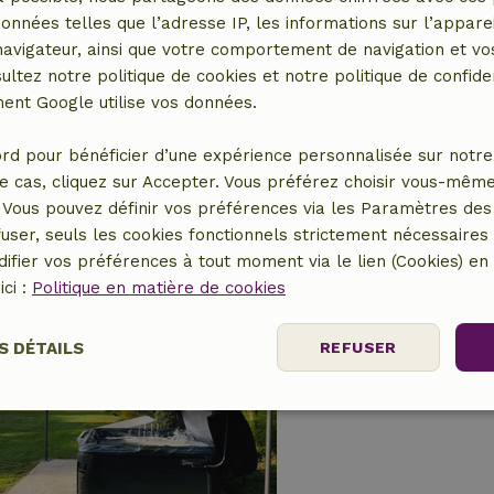
données telles que l’adresse IP, les informations sur l’apparei
vigateur, ainsi que votre comportement de navigation et vos
Maison nature à 
ultez notre politique de cookies et notre politique de confiden
Basse-Saxe, Allemagne
nt Google utilise vos données.
3 personnes
1 Chambr
rd pour bénéficier d’une expérience personnalisée sur notre 
e cas, cliquez sur Accepter. Vous préférez choisir vous-même
Vous pouvez définir vos préférences via les Paramètres des 
user, seuls les cookies fonctionnels strictement nécessaires s
ifier vos préférences à tout moment via le lien (Cookies) e
ici :
Politique en matière de cookies
Maison nature à 
Basse-Saxe, Allemagne
S DÉTAILS
REFUSER
4 personnes
2 Chamb
nt
Performance
Ciblage
Fo
es