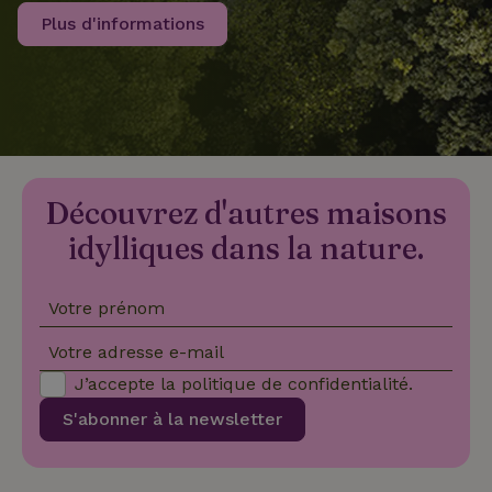
Plus d'informations
recently_viewed_houses
www.maisonnature.fr
Sessi
_nhftconstraint_new-
www.maisonnature.fr
Sessi
calendar
Découvrez d'autres maisons
_nhft_safety-deposit-refund
www.maisonnature.fr
Sessi
idylliques dans la nature.
Votre prénom
Votre adresse e-mail
J’accepte la
politique de confidentialité
.
_nhftconstraint_search-
www.maisonnature.fr
Sessi
S'abonner à la newsletter
geo-json