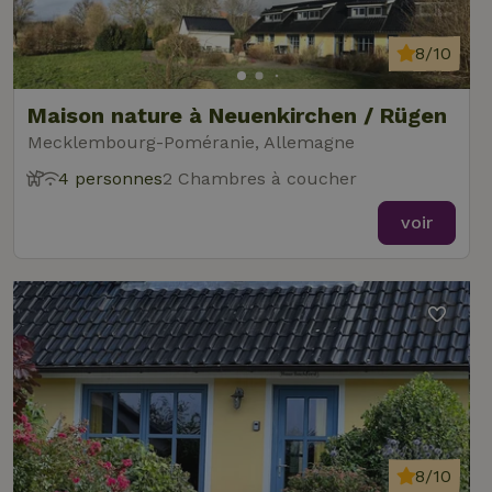
8/10
Maison nature à Neuenkirchen / Rügen
Mecklembourg-Poméranie, Allemagne
4 personnes
2 Chambres à coucher
voir
8/10