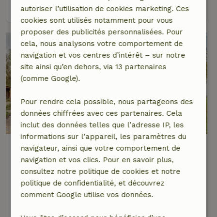
voir
autoriser l’utilisation de cookies marketing. Ces
cookies sont utilisés notamment pour vous
proposer des publicités personnalisées. Pour
cela, nous analysons votre comportement de
navigation et vos centres d’intérêt – sur notre
site ainsi qu’en dehors, via 13 partenaires
(comme Google).
Pour rendre cela possible, nous partageons des
données chiffrées avec ces partenaires. Cela
inclut des données telles que l’adresse IP, les
informations sur l’appareil, les paramètres du
Maison nature à Neuenkirchen-
navigateur, ainsi que votre comportement de
Vieregge
navigation et vos clics. Pour en savoir plus,
Mecklembourg-Poméranie, Allemagne
consultez notre politique de cookies et notre
politique de confidentialité, et découvrez
4 personnes
2 Chambres à coucher
comment Google utilise vos données.
voir