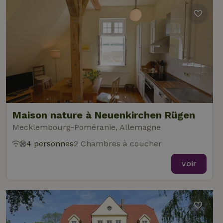
Maison nature à Neuenkirchen Rügen
Mecklembourg-Poméranie, Allemagne
4 personnes
2 Chambres à coucher
voir