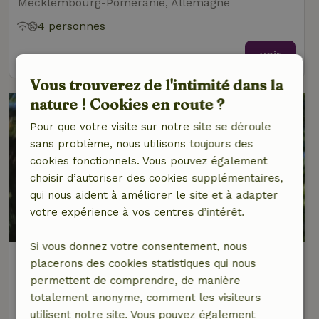
Mecklembourg-Poméranie, Allemagne
4 personnes
voir
Vous trouverez de l'intimité dans la
nature ! Cookies en route ?
Pour que votre visite sur notre site se déroule
sans problème, nous utilisons toujours des
cookies fonctionnels. Vous pouvez également
choisir d’autoriser des cookies supplémentaires,
qui nous aident à améliorer le site et à adapter
votre expérience à vos centres d’intérêt.
Si vous donnez votre consentement, nous
Maison nature à Neuenkirchen / Rügen
placerons des cookies statistiques qui nous
Mecklembourg-Poméranie, Allemagne
permettent de comprendre, de manière
totalement anonyme, comment les visiteurs
4 personnes
2 Chambres à coucher
utilisent notre site. Vous pouvez également