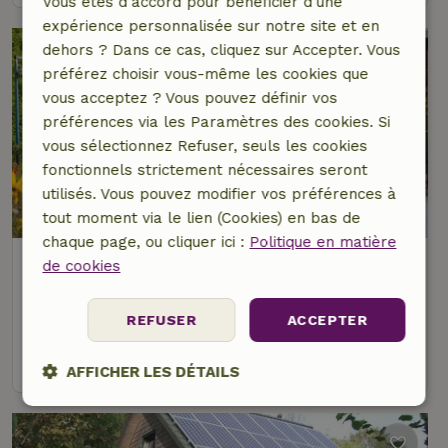
Vous êtes d’accord pour bénéficier d’une
expérience personnalisée sur notre site et en
dehors ? Dans ce cas, cliquez sur Accepter. Vous
préférez choisir vous-même les cookies que
vous acceptez ? Vous pouvez définir vos
préférences via les Paramètres des cookies. Si
vous sélectionnez Refuser, seuls les cookies
fonctionnels strictement nécessaires seront
utilisés. Vous pouvez modifier vos préférences à
8,7/10
tout moment via le lien (Cookies) en bas de
chaque page, ou cliquer ici :
Politique en matière
Maison nature à Breege
de cookies
Mecklembourg-Poméranie, Allemagne
2 personnes
1 Chambre à coucher
REFUSER
ACCEPTER
voir
AFFICHER LES DÉTAILS
Strictement
Performance
Ciblage
nécessaires