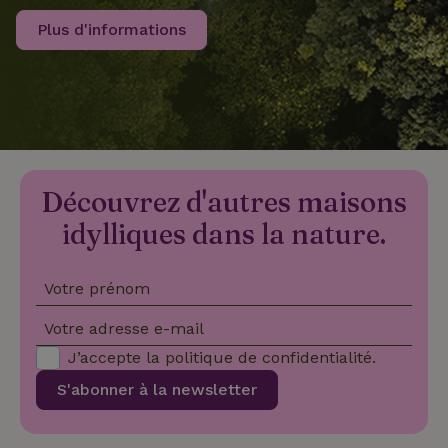
Plus d'informations
recently_viewed_houses
www.maisonnature.fr
Sessi
_nhftconstraint_new-
www.maisonnature.fr
Sessi
calendar
Découvrez d'autres maisons
_nhft_safety-deposit-refund
www.maisonnature.fr
Sessi
idylliques dans la nature.
Votre prénom
Votre adresse e-mail
J’accepte la
politique de confidentialité
.
_nhftconstraint_search-
www.maisonnature.fr
Sessi
S'abonner à la newsletter
geo-json