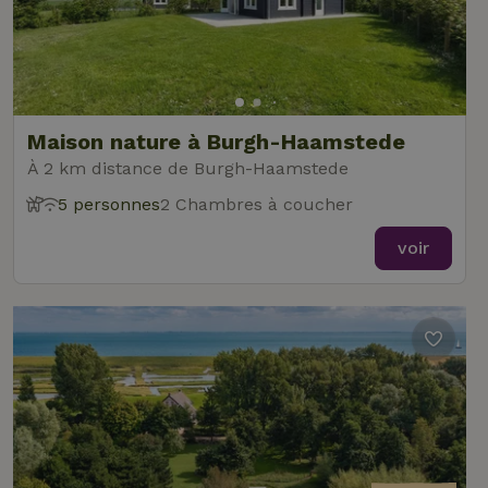
Maison nature à Burgh-Haamstede
À 2 km distance de Burgh-Haamstede
5 personnes
2 Chambres à coucher
voir