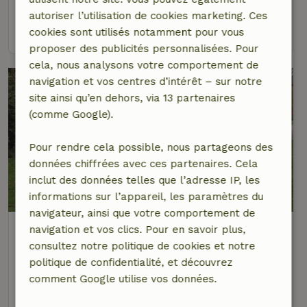
4 personnes
2 Chambres à coucher
autoriser l’utilisation de cookies marketing. Ces
voir
cookies sont utilisés notamment pour vous
proposer des publicités personnalisées. Pour
cela, nous analysons votre comportement de
navigation et vos centres d’intérêt – sur notre
site ainsi qu’en dehors, via 13 partenaires
(comme Google).
Pour rendre cela possible, nous partageons des
données chiffrées avec ces partenaires. Cela
inclut des données telles que l’adresse IP, les
informations sur l’appareil, les paramètres du
navigateur, ainsi que votre comportement de
Maison nature à Nieuw-Haamstede
navigation et vos clics. Pour en savoir plus,
À 4 km distance de Burgh-Haamstede
consultez notre politique de cookies et notre
politique de confidentialité, et découvrez
2 personnes
1 Chambre à coucher
comment Google utilise vos données.
voir