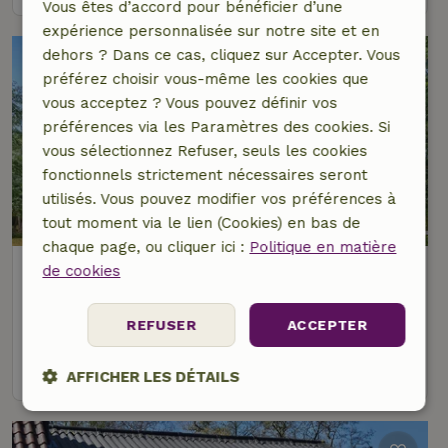
Vous êtes d’accord pour bénéficier d’une
expérience personnalisée sur notre site et en
dehors ? Dans ce cas, cliquez sur Accepter. Vous
préférez choisir vous-même les cookies que
vous acceptez ? Vous pouvez définir vos
préférences via les Paramètres des cookies. Si
vous sélectionnez Refuser, seuls les cookies
fonctionnels strictement nécessaires seront
utilisés. Vous pouvez modifier vos préférences à
9,3/10
tout moment via le lien (Cookies) en bas de
chaque page, ou cliquer ici :
Politique en matière
Maison nature à Burgh-Haamstede
de cookies
À 4 km distance de Burgh-Haamstede
REFUSER
ACCEPTER
4 personnes
3 Chambres à coucher
voir
AFFICHER LES DÉTAILS
Strictement
Performance
Ciblage
nécessaires