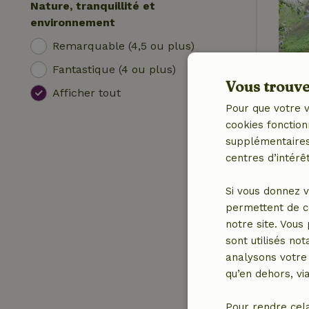
Nature, tranquillité et
environnement
Remarquable (4,5 ou plus)
Fantastique (4 ou plus)
Vous trouver
Afficher tout
Pour que votre v
cookies fonction
supplémentaires,
centres d’intérêt
Si vous donnez v
permettent de c
notre site. Vous
sont utilisés no
analysons votre 
qu’en dehors, vi
Pour rendre cel