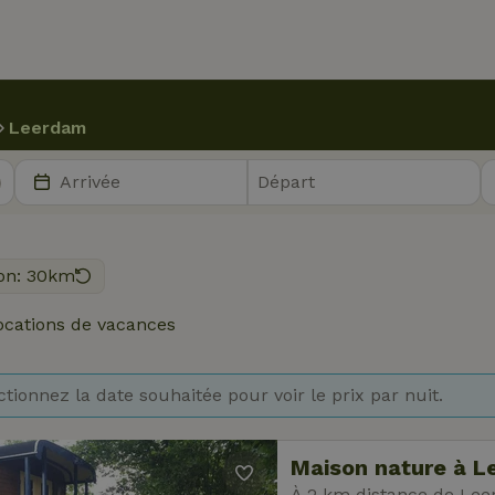
Leerdam
on: 30km
ocations de vacances
ctionnez la date souhaitée pour voir le prix par nuit.
Maison nature à 
À 2 km distance de Le