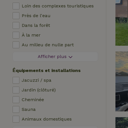
Loin des complexes touristiques
Près de l'eau
Dans la forêt
À la mer
Au milieu de nulle part
Dans les champs
Afficher plus
Avec vue
Ḗquipements et installations
Dans les polders
Jacuzzi / spa
En montagne
Jardin (clôturé)
Maison isolée
Cheminée
Dans le verger
Sauna
Pêche à proximité
Animaux domestiques