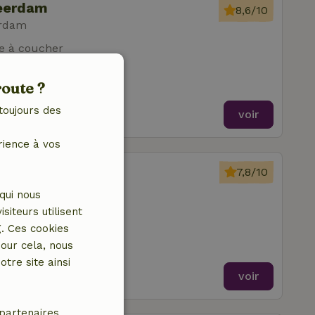
Leerdam
8,6/10
erdam
e à coucher
route ?
toujours des
voir
rience à vos
Leerdam
7,8/10
erdam
qui nous
iteurs utilisent
g. Ces cookies
our cela, nous
tre site ainsi
voir
partenaires.