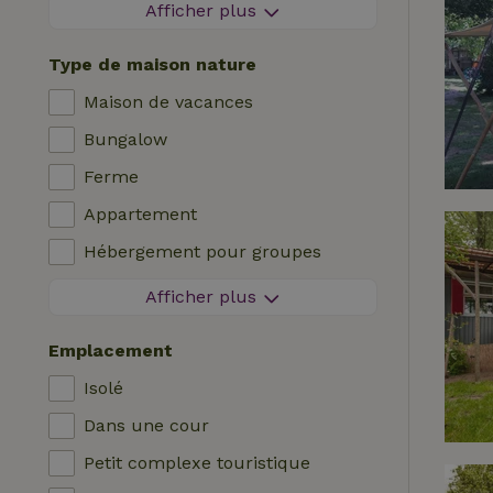
Zone sans feux d'artifice
Afficher plus
Séjour sans contact
Type de maison nature
Réservation instantanée
Maison de vacances
Machine à laver
Bungalow
Lave-vaisselle
Ferme
Meubles de jardin
Appartement
Accès à Internet (WiFi)
Hébergement pour groupes
Réfrigérateur avec compartiment
Maisonnette
congélateur
Afficher plus
Chambre d'hôtes
Jardin
Emplacement
Maison de campagne
Télévision
Isolé
Chalet
Internet
Dans une cour
Villa
Four
Petit complexe touristique
Glamping
Barbecue