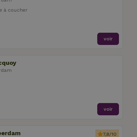
e à coucher
voir
cquoy
erdam
voir
Leerdam
7,8/10