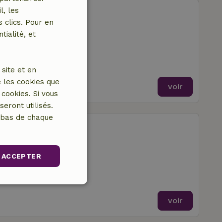
Leerdam
l, les
 clics. Pour en
erdam
tialité, et
site et en
 les cookies que
voir
cookies. Si vous
eront utilisés.
n bas de chaque
Leerdam
erdam
ACCEPTER
nctionnalité
voir