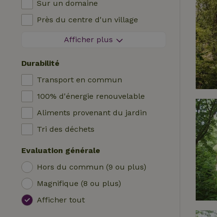
Sur un domaine
Cabane en rondins
Chauffage (central)
Près du centre d'un village
Logis
Chaise haute bébé
A l'orée d'un village
Afficher plus
Roulotte
Lit pour enfant
Sur une île
Hutte
Bain
Durabilité
Tente safari
Station de recharge pour voiture
Transport en commun
Emplacement de camping
Piscine (en commun)
100% d'énergie renouvelable
Yourte
Accessible aux fauteuils roulants
Aliments provenant du jardin
Bateau
Piscine (privée)
Tri des déchets
Cabane dans les arbres
Evaluation générale
Wrap house
Hors du commun (9 ou plus)
Magnifique (8 ou plus)
Afficher tout