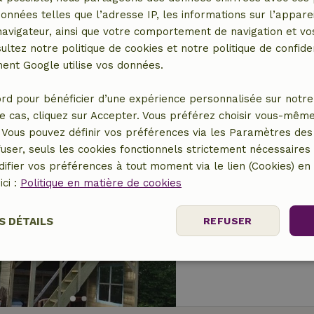
Maison nature à 
données telles que l’adresse IP, les informations sur l’apparei
vigateur, ainsi que votre comportement de navigation et vos
À 3 km distance de Le
ultez notre politique de cookies et notre politique de confiden
2 personnes
nt Google utilise vos données.
rd pour bénéficier d’une expérience personnalisée sur notre 
e cas, cliquez sur Accepter. Vous préférez choisir vous-même
Vous pouvez définir vos préférences via les Paramètres des 
user, seuls les cookies fonctionnels strictement nécessaires s
ifier vos préférences à tout moment via le lien (Cookies) e
Maison nature à 
ici :
Politique en matière de cookies
À 3 km distance de Le
4 personnes
S DÉTAILS
REFUSER
nt
Performance
Ciblage
Fo
es