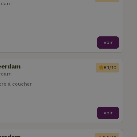
erdam
voir
Leerdam
8,1/10
erdam
re à coucher
voir
Leerdam