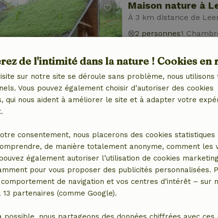
Maison nature à 
À 3 km distance de Le
2 personnes
1 Chambr
ez de l'intimité dans la nature ! Cookies en 
isite sur notre site se déroule sans problème, nous utilisons 
nels. Vous pouvez également choisir d’autoriser des cookies
 qui nous aident à améliorer le site et à adapter votre expé
.
Maison nature à 
À 3 km distance de Le
otre consentement, nous placerons des cookies statistiques 
4 personnes
omprendre, de manière totalement anonyme, comment les vis
 pouvez également autoriser l’utilisation de cookies marketin
tamment pour vous proposer des publicités personnalisées. P
comportement de navigation et vos centres d’intérêt – sur no
a 13 partenaires (comme Google).
a possible, nous partageons des données chiffrées avec ces 