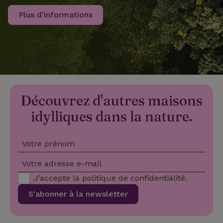
Plus d'informations
recently_viewed_houses
www.maisonnature.fr
Sessi
_nhftconstraint_new-
www.maisonnature.fr
Sessi
calendar
Découvrez d'autres maisons
_nhft_safety-deposit-refund
www.maisonnature.fr
Sessi
idylliques dans la nature.
Votre prénom
Votre adresse e-mail
J’accepte la
politique de confidentialité
.
_nhftconstraint_search-
www.maisonnature.fr
Sessi
S'abonner à la newsletter
geo-json