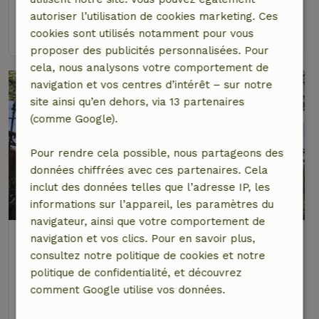
7 personnes
3 Chambres à coucher
autoriser l’utilisation de cookies marketing. Ces
voir
cookies sont utilisés notamment pour vous
proposer des publicités personnalisées. Pour
cela, nous analysons votre comportement de
navigation et vos centres d’intérêt – sur notre
site ainsi qu’en dehors, via 13 partenaires
(comme Google).
Pour rendre cela possible, nous partageons des
données chiffrées avec ces partenaires. Cela
inclut des données telles que l’adresse IP, les
9,5/10
informations sur l’appareil, les paramètres du
navigateur, ainsi que votre comportement de
Maison nature à Pelt
navigation et vos clics. Pour en savoir plus,
À 8 km distance de Lommel
consultez notre politique de cookies et notre
politique de confidentialité, et découvrez
8 personnes
4 Chambres à coucher
comment Google utilise vos données.
voir