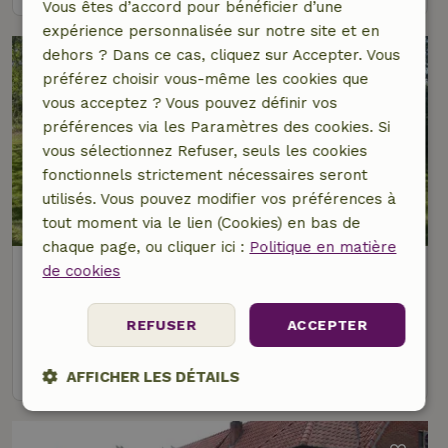
Vous êtes d’accord pour bénéficier d’une
expérience personnalisée sur notre site et en
dehors ? Dans ce cas, cliquez sur Accepter. Vous
préférez choisir vous-même les cookies que
vous acceptez ? Vous pouvez définir vos
préférences via les Paramètres des cookies. Si
vous sélectionnez Refuser, seuls les cookies
fonctionnels strictement nécessaires seront
utilisés. Vous pouvez modifier vos préférences à
tout moment via le lien (Cookies) en bas de
chaque page, ou cliquer ici :
Politique en matière
Maison nature à pelt
de cookies
À 8 km distance de Lommel
REFUSER
ACCEPTER
2 personnes
1 Chambre à coucher
voir
AFFICHER LES DÉTAILS
Strictement
Performance
Ciblage
nécessaires