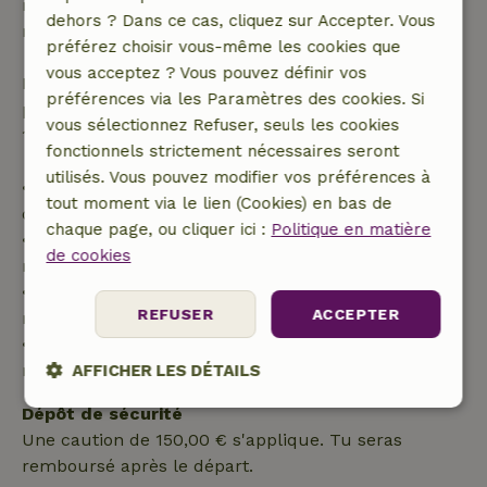
remboursement intégral du montant de la
dehors ? Dans ce cas, cliquez sur Accepter. Vous
réservation.
préférez choisir vous-même les cookies que
vous acceptez ? Vous pouvez définir vos
Passé ce délai, tu recevras un remboursement
préférences via les Paramètres des cookies. Si
partiel du coût du séjour et un remboursement à
vous sélectionnez Refuser, seuls les cookies
100 % de l'acompte :
fonctionnels strictement nécessaires seront
utilisés. Vous pouvez modifier vos préférences à
• Jusqu'à 42 jours avant l'arrivée : remboursement
tout moment via le lien (Cookies) en bas de
de 70 %
chaque page, ou cliquer ici :
Politique en matière
• Entre 42 et 28 jours avant l'arrivée :
de cookies
remboursement de 40 %
• De 28 jours avant l'arrivée jusqu'au jour même :
REFUSER
ACCEPTER
remboursement de 10 %
• Le jour de l'arrivée ou après : aucun
remboursement
AFFICHER LES DÉTAILS
Dépôt de sécurité
Strictement
Performance
Ciblage
nécessaires
Une caution de 150,00 € s'applique. Tu seras
remboursé après le départ.