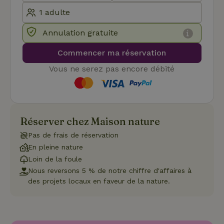
mémoriser
les
préférence
de
Annulation gratuite
consenteme
des visiteur
en matière 
Commencer ma réservation
cookies. Il e
nécessaire
Vous ne serez pas encore débité
que la
bannière de
cookies
Cookie-
Script.com
Politique de confidentialité de Google
fonctionne
correctemen
Réserver chez Maison nature
Pas de frais de réservation
En pleine nature
Nom
Fournisseur
/
Domaine
Expirat
Loin de la foule
Fournisseur
/
Nom
Expiration
Description
Nous reversons 5 % de notre chiffre d'affaires à
_nhft_search-geo-json
www.maisonnature.fr
Sessi
Domaine
Fournisseur
/
des projets locaux en faveur de la nature.
Nom
Expiration
Description
_ga
Google LLC
1 an 1
Ce nom de
Domaine
.maisonnature.fr
mois
cookie est
associé à
_gcl_au
Google LLC
3 mois
Ce cookie
Google
.maisonnature.fr
est défini
Universal
par
Analytics -
Doubleclick