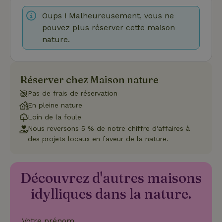
Fournisseur
/
Nom
Expiration
Description
Domaine
Oups ! Malheureusement, vous ne
pouvez plus réserver cette maison
CookieScriptConsent
CookieScript
4
Ce cookie e
.maisonnature.fr
semaines
utilisé par l
nature.
2 jours
service
Cookie-
Script.com
pour
mémoriser
les
Réserver chez Maison nature
préférence
de
Pas de frais de réservation
consenteme
des visiteur
En pleine nature
en matière 
Loin de la foule
cookies. Il e
nécessaire
Nous reversons 5 % de notre chiffre d'affaires à
que la
des projets locaux en faveur de la nature.
bannière de
cookies
Cookie-
Script.com
Politique de confidentialité de Google
fonctionne
Découvrez d'autres maisons
correctemen
idylliques dans la nature.
Nom
Fournisseur
/
Domaine
Expirat
Votre prénom