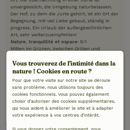
unvergesslich, die Umgebung naturbelassen.
Der Hof, zu dem die Jurte gehört, ist ein Ort der
Begegnung, mit viel Liebe gebaut, ständig in
progress. Ein Urlaub der außergewöhnlichen
Art, sehr weiterzuempfehlen!
Nature, tranquillité et espace: 5
/5
Mitten im Grünen, zwischen Grillen und
Schafen gelegen.
Vous trouverez de l'intimité dans la
Traduisez en Français.
nature ! Cookies en route ?
Samira
Pour que votre visite sur notre site se déroule
18 juin 2021
sans problème, nous utilisons toujours des
cookies fonctionnels. Vous pouvez également
Note générale: 10
/10
choisir d’autoriser des cookies supplémentaires,
Sehr offen und freundlich
qui nous aident à améliorer le site et à adapter
Nature, tranquillité et espace: 5
/5
votre expérience à vos centres d’intérêt.
Wunderschön erholsam
Traduisez en Français.
Si vous donnez votre consentement, nous