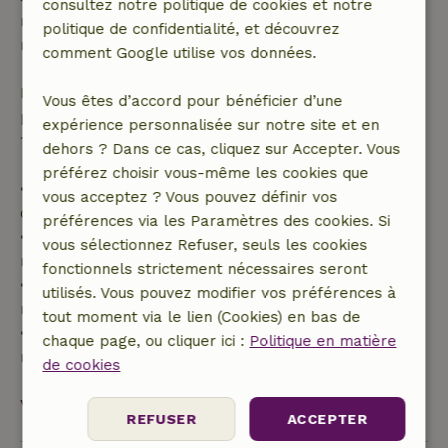
consultez notre politique de cookies et notre
remboursement intégral du montant de la
politique de confidentialité, et découvrez
réservation.
comment Google utilise vos données.
Passé ce délai, tu recevras un remboursement
Vous êtes d’accord pour bénéficier d’une
partiel du coût du séjour et un remboursement à
expérience personnalisée sur notre site et en
100 % de l'acompte :
dehors ? Dans ce cas, cliquez sur Accepter. Vous
préférez choisir vous-même les cookies que
• Jusqu'à 42 jours avant l'arrivée : remboursement
vous acceptez ? Vous pouvez définir vos
de 70 %
préférences via les Paramètres des cookies. Si
• Entre 42 et 28 jours avant l'arrivée :
vous sélectionnez Refuser, seuls les cookies
remboursement de 40 %
fonctionnels strictement nécessaires seront
• De 28 jours avant l'arrivée jusqu'au jour même :
utilisés. Vous pouvez modifier vos préférences à
remboursement de 10 %
tout moment via le lien (Cookies) en bas de
• Le jour de l'arrivée ou après : aucun
chaque page, ou cliquer ici :
Politique en matière
remboursement
de cookies
Voir tout
REFUSER
ACCEPTER