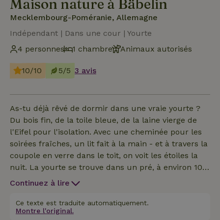
Maison nature à Bäbelin
Mecklembourg-Poméranie, Allemagne
Indépendant | Dans une cour | Yourte
4 personnes
1 chambre
Animaux autorisés
10/10
5/5
3 avis
As-tu déjà rêvé de dormir dans une vraie yourte ?
Du bois fin, de la toile bleue, de la laine vierge de
l'Eifel pour l'isolation. Avec une cheminée pour les
soirées fraîches, un lit fait à la main - et à travers la
coupole en verre dans le toit, on voit les étoiles la
nuit. La yourte se trouve dans un pré, à environ 100
mètres de la maison principale. Idéal pour deux
Continuez à lire
personnes : Lieu de retraite pour les romantiques,
les personnes en quête de temps libre, pour tous
Ce texte est traduite automatiquement.
Montre l'original.
ceux qui souhaitent lire ou écrire un gros livre.