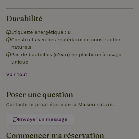
Strictement nécessaires
Performance
Ciblage
Durabilité
Fonctionnalité
Étiquette énergétique : B
Les cookies strictement nécessaires habilitent des
fonctionnalités de base du site Web telles que la connexion
Construit avec des matériaux de construction
des utilisateurs et la gestion des comptes. Le site Web ne
naturels
peut pas être utilisé correctement sans les cookies
strictement nécessaires.
Pas de bouteilles (d'eau) en plastique à usage
unique
Fournisseur
/
Nom
Expiration
Description
Domaine
Voir tout
CookieScriptConsent
CookieScript
4
Ce cookie e
.maisonnature.fr
semaines
utilisé par l
2 jours
service
Cookie-
Poser une question
Script.com
pour
mémoriser
Contacte le propriétaire de la Maison nature.
les
préférence
de
Envoyer un message
consenteme
des visiteur
en matière 
cookies. Il e
Commencer ma réservation
nécessaire