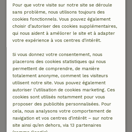
Pour que votre visite sur notre site se déroule
Ce texte est traduite automatiquement.
sans problème, nous utilisons toujours des
Montre l'original.
cookies fonctionnels. Vous pouvez également
choisir d’autoriser des cookies supplémentaires,
Anke
qui nous aident à améliorer le site et à adapter
19 mai 2025
votre expérience à vos centres d’intérêt.
Note générale: 8
/10
daté, nous ne trouvons pas de problème, tout
Si vous donnez votre consentement, nous
était présent et fonctionnait. nous ne venons
placerons des cookies statistiques qui nous
pas pour le luxe mais pour la tranquillité et
permettent de comprendre, de manière
l'espace Mais et c'est toujours très agréable il y
totalement anonyme, comment les visiteurs
a un lave-vaisselle.
utilisent notre site. Vous pouvez également
Nature, tranquillité et espace: 4
/5
autoriser l’utilisation de cookies marketing. Ces
daté, mais tout est là, de bons lits et un endroit
cookies sont utilisés notamment pour vous
très agréable.
proposer des publicités personnalisées. Pour
Ce texte est traduite automatiquement.
cela, nous analysons votre comportement de
Montre l'original.
navigation et vos centres d’intérêt – sur notre
site ainsi qu’en dehors, via 13 partenaires