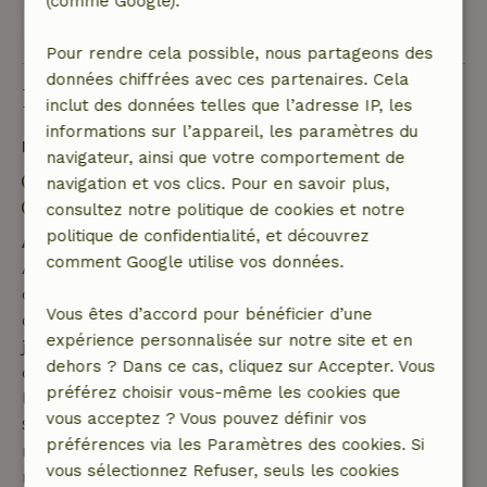
(comme Google).
Voir les 25 avis
Pour rendre cela possible, nous partageons des
données chiffrées avec ces partenaires. Cela
Bon à savoir
inclut des données telles que l’adresse IP, les
informations sur l’appareil, les paramètres du
Détails du séjour
navigateur, ainsi que votre comportement de
Arrivée: 15:00- 18:00
navigation et vos clics. Pour en savoir plus,
Départ: 09:00- 11:00
consultez notre politique de cookies et notre
politique de confidentialité, et découvrez
Annulation gratuite dans les 7 jours
comment Google utilise vos données.
Annulation gratuite dans les 7 jours suivant la
confirmation de ta réservation, à condition que la
Vous êtes d’accord pour bénéficier d’une
demande de réservation ait été effectuée plus de 28
expérience personnalisée sur notre site et en
jours avant la date de début. Pour les réservations
dehors ? Dans ce cas, cliquez sur Accepter. Vous
dont la date de début est dans les 28 jours,
préférez choisir vous-même les cookies que
l'annulation gratuite s'applique dans les 24 heures.
vous acceptez ? Vous pouvez définir vos
Si tu annules dans le délai indiqué, tu as droit à un
préférences via les Paramètres des cookies. Si
remboursement intégral du montant de la
vous sélectionnez Refuser, seuls les cookies
réservation.