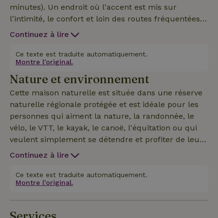
minutes). Un endroit où l'accent est mis sur
l'intimité, le confort et loin des routes fréquentées !
La maison est située sur une colline à 20 m de la
Continuez à lire
Semois et à moins de 200 m des bois. La maison
dispose de tout le confort et est chauffée par une
Ce texte est traduite automatiquement.
Montre l'original.
pompe à chaleur. Il y a également un poêle à
Nature et environnement
granulés de bois. La Maison nature dispose de son
propre grand jardin de +/- 1600m². Terrasse de
Cette maison naturelle est située dans une réserve
jardin avec soleil toute la journée et équipée d'une
naturelle régionale protégée et est idéale pour les
table, de chaises, de chaises longues, d'un parasol
personnes qui aiment la nature, la randonnée, le
et d'un banc de jardin. Grand barbecue en pierre et
vélo, le VTT, le kayak, le canoë, l'équitation ou qui
équipement de barbecue disponible. Beaucoup
veulent simplement se détendre et profiter de leur
d'espace pour que les enfants puissent jouer dans
temps libre (à l'intérieur ou dans le jardin/ sur la
Continuez à lire
le grand jardin vert clôturé (avec un long fil à linge).
terrasse ou dans la forêt...). La forêt commence à
moins de 200 mètres de la maison et tu peux -
Ce texte est traduite automatiquement.
Montre l'original.
pour ainsi dire - plonger directement dans la
Semois depuis le jardin. À quelques kilomètres de la
maison, tu peux louer un kayak et faire de
Services