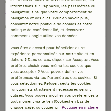
inclut des données telles que l’adresse IP, les
remboursement
informations sur l’appareil, les paramètres du
navigateur, ainsi que votre comportement de
Voir tout
navigation et vos clics. Pour en savoir plus,
consultez notre politique de cookies et notre
Commencer ma réservation
politique de confidentialité, et découvrez
comment Google utilise vos données.
Oups ! Malheureusement, vous ne
Vous êtes d’accord pour bénéficier d’une
pouvez plus réserver cette maison
expérience personnalisée sur notre site et en
nature.
dehors ? Dans ce cas, cliquez sur Accepter. Vous
préférez choisir vous-même les cookies que
vous acceptez ? Vous pouvez définir vos
Réserver chez Maison nature
préférences via les Paramètres des cookies. Si
vous sélectionnez Refuser, seuls les cookies
Pas de frais de réservation
fonctionnels strictement nécessaires seront
En pleine nature
utilisés. Vous pouvez modifier vos préférences à
Loin de la foule
tout moment via le lien (Cookies) en bas de
Nous reversons 5 % de notre chiffre d'affaires à
chaque page, ou cliquer ici :
Politique en matière
des projets locaux en faveur de la nature.