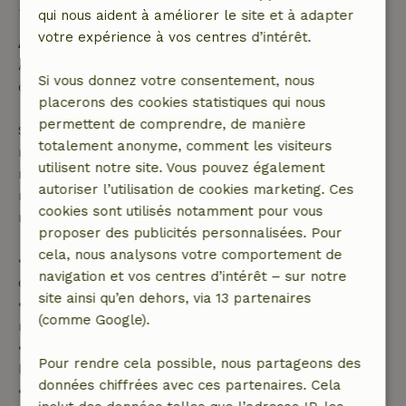
Bon à savoir
qui nous aident à améliorer le site et à adapter
votre expérience à vos centres d’intérêt.
Annulation gratuite dans les 24 heures
Annulation gratuite dans les 24 heures suivant la
Si vous donnez votre consentement, nous
confirmation de ta réservation.
placerons des cookies statistiques qui nous
permettent de comprendre, de manière
Si tu annules dans le délai indiqué, tu as droit à un
totalement anonyme, comment les visiteurs
remboursement intégral du montant de la
utilisent notre site. Vous pouvez également
réservation. Passé ce délai, tu recevras un
autoriser l’utilisation de cookies marketing. Ces
remboursement partiel du coût du voyage et un
cookies sont utilisés notamment pour vous
remboursement à 100 % de l'acompte :
proposer des publicités personnalisées. Pour
cela, nous analysons votre comportement de
• jusqu'à 42 jours avant l'arrivée : remboursement
navigation et vos centres d’intérêt – sur notre
de 70 %
site ainsi qu’en dehors, via 13 partenaires
• entre 42 et 28 jours avant l'arrivée :
(comme Google).
remboursement de 40 %
• de 28 jours avant l'arrivée jusqu'au jour de
Pour rendre cela possible, nous partageons des
l'arrivée : remboursement de 10 %
données chiffrées avec ces partenaires. Cela
• le jour de l'arrivée ou après : aucun