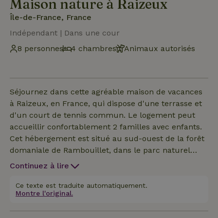
Maison nature à Raizeux
Île-de-France, France
Indépendant | Dans une cour
8 personnes
4 chambres
Animaux autorisés
Séjournez dans cette agréable maison de vacances
à Raizeux, en France, qui dispose d'une terrasse et
d'un court de tennis commun. Le logement peut
accueillir confortablement 2 familles avec enfants.
Cet hébergement est situé au sud-ouest de la forêt
domaniale de Rambouillet, dans le parc naturel
régional de la Haute Vallée de Chevreuse. Il se
Continuez à lire
trouve à 13 km de la ville de Rambouillet, dotée
d'un château, de beaux jardins, de la bergerie
Ce texte est traduite automatiquement.
Montre l'original.
nationale et du musée Ramboulitrain. Vous pourrez
pratiquer la randonnée dans la forêt adjacente et la