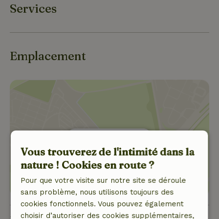
propriété se trouve à 46 km de Versailles. Cette
Services
confortable maison de vacances dispose d'un court
de tennis partagé avec d'autres clients, si vous avez
envie de frapper quelques balles. En outre, vous
trouverez un terrain de pétanque sur la propriété et
Emplacement
divers animaux, tels que des chevaux et des cygnes.
Il y a une machine à laver pour que vous puissiez
voyager léger et la terrasse est idéale pour une fin
de journée relaxante.
Afficher le lieu
Vous trouverez de l'intimité dans la
nature ! Cookies en route ?
Pour que votre visite sur notre site se déroule
sans problème, nous utilisons toujours des
cookies fonctionnels. Vous pouvez également
choisir d’autoriser des cookies supplémentaires,