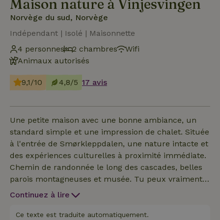
Maison nature à Vinjesvingen
Norvège du sud, Norvège
Indépendant | Isolé | Maisonnette
4 personnes
2 chambres
Wifi
Animaux autorisés
9,1/10
4,8/5
17 avis
Une petite maison avec une bonne ambiance, un
standard simple et une impression de chalet. Située
à l'entrée de Smørkleppdalen, une nature intacte et
des expériences culturelles à proximité immédiate.
Chemin de randonnée le long des cascades, belles
parois montagneuses et musée. Tu peux vraiment
te détendre ici. Baignade en été, ski en hiver.
Continuez à lire
Tricotage confortable près du poêle à bois par une
soirée d'automne venteuse. Pendant le semestre
Ce texte est traduite automatiquement.