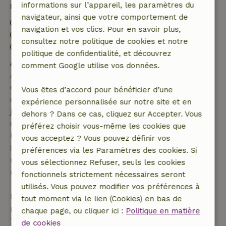
informations sur l’appareil, les paramètres du
Détails du séjour
navigateur, ainsi que votre comportement de
Arrivée: 15:00- 22:00
navigation et vos clics. Pour en savoir plus,
Départ: 07:00- 12:00
consultez notre politique de cookies et notre
Séjour sans contact possible
politique de confidentialité, et découvrez
Annulation gratuite dans les 7 jours
comment Google utilise vos données.
Annulation gratuite dans les 7 jours suivant la
confirmation de ta réservation, à condition que la
Vous êtes d’accord pour bénéficier d’une
demande de réservation ait été effectuée plus de 28
expérience personnalisée sur notre site et en
jours avant la date de début. Pour les réservations
dehors ? Dans ce cas, cliquez sur Accepter. Vous
dont la date de début est dans les 28 jours,
préférez choisir vous-même les cookies que
l'annulation gratuite s'applique dans les 24 heures.
vous acceptez ? Vous pouvez définir vos
Si tu annules dans le délai indiqué, tu as droit à un
préférences via les Paramètres des cookies. Si
remboursement intégral du montant de la
vous sélectionnez Refuser, seuls les cookies
réservation.
fonctionnels strictement nécessaires seront
utilisés. Vous pouvez modifier vos préférences à
Passé ce délai, tu recevras un remboursement
tout moment via le lien (Cookies) en bas de
partiel du coût du séjour et un remboursement à
chaque page, ou cliquer ici :
Politique en matière
100 % de l'acompte :
de cookies