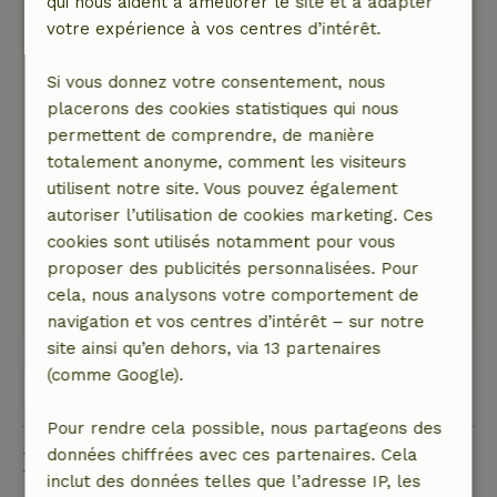
qui nous aident à améliorer le site et à adapter
votre expérience à vos centres d’intérêt.
Note générale: 8
/10
Cottage très douillet, décoré sobrement. Mais
Si vous donnez votre consentement, nous
tout y est et les lits sont adorables. Propriétaire
placerons des cookies statistiques qui nous
super actif et hospitalier. Ses récits
permettent de comprendre, de manière
enthousiastes ont rendu la région encore plus
totalement anonyme, comment les visiteurs
vivante.
utilisent notre site. Vous pouvez également
Nature, tranquillité et espace: 4
/5
autoriser l’utilisation de cookies marketing. Ces
Un chalet où l'on "entend" le silence. Au milieu
cookies sont utilisés notamment pour vous
de la verdure.
proposer des publicités personnalisées. Pour
Ce texte est traduite automatiquement.
cela, nous analysons votre comportement de
Montre l'original.
navigation et vos centres d’intérêt – sur notre
site ainsi qu’en dehors, via 13 partenaires
(comme Google).
Voir les 17 avis
Pour rendre cela possible, nous partageons des
données chiffrées avec ces partenaires. Cela
Bon à savoir
inclut des données telles que l’adresse IP, les