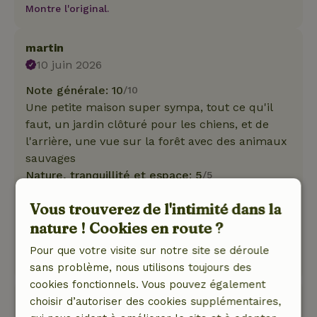
Montre l'original.
martin
10 juin 2026
Note générale: 10
/10
Une petite maison super sympa, tout ce qu'il
faut, un jardin clôturé pour les chiens, et de
l'arrière, une vue sur la forêt avec des animaux
sauvages
Nature, tranquillité et espace: 5
/5
Superbe petite maison, petite mais originale,
Vous trouverez de l'intimité dans la
typiquement norvégienne ; un hôte génial et un
nature ! Cookies en route ?
excellent guide pour découvrir la région
Ce texte est traduite automatiquement.
Pour que votre visite sur notre site se déroule
Montre l'original.
sans problème, nous utilisons toujours des
cookies fonctionnels. Vous pouvez également
Evelien
choisir d’autoriser des cookies supplémentaires,
24 mai 2026