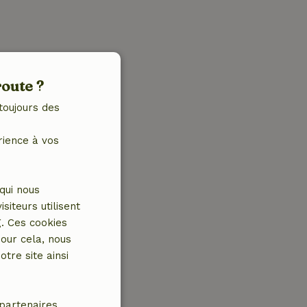
route ?
toujours des
rience à vos
qui nous
iteurs utilisent
g. Ces cookies
our cela, nous
tre site ainsi
partenaires.