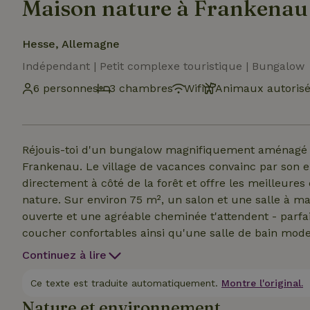
Maison nature à Frankenau
Hesse, Allemagne
Indépendant | Petit complexe touristique | Bungalow
6 personnes
3 chambres
Wifi
Animaux autoris
Réjouis-toi d'un bungalow magnifiquement aménagé et 
Frankenau. Le village de vacances convainc par so
directement à côté de la forêt et offre les meilleure
nature. Sur environ 75 m², un salon et une salle à m
ouverte et une agréable cheminée t'attendent - parfa
coucher confortables ainsi qu'une salle de bain mod
supplémentaire assurent un grand confort de vie. La 
Continuez à lire
du jour et crée une atmosphère lumineuse et conviviale
profiter du soleil et à terminer la journée en se rel
Ce texte est traduite automatiquement.
Montre l'original.
de plain-pied et idéal pour se sentir bien. Ton chien 
Nature et environnement