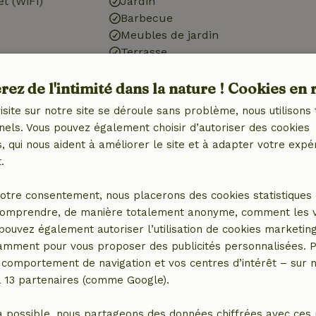
et (WiFi)
Jardin
Barbecue
Meubles de jardin
Terrasse
ctrique)
Étang
ez de l'intimité dans la nature ! Cookies en 
isite sur notre site se déroule sans problème, nous utilisons 
nels. Vous pouvez également choisir d’autoriser des cookies
 qui nous aident à améliorer le site et à adapter votre expé
Cuisine
.
 (1x)
Cuisine
otre consentement, nous placerons des cookies statistiques 
ébé (1x)
Lave-vaisselle
omprendre, de manière totalement anonyme, comment les vis
Réfrigérateur avec
 pouvez également autoriser l’utilisation de cookies marketin
compartiment congélateur
tamment pour vous proposer des publicités personnalisées. P
Four
comportement de navigation et vos centres d’intérêt – sur no
a 13 partenaires (comme Google).
r
a possible, nous partageons des données chiffrées avec ces 