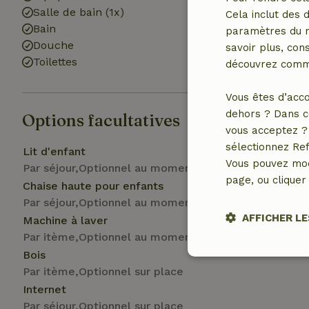
Salle de bain (1x)
Cela inclut des 
Bain
paramètres du na
Douche
savoir plus, cons
Toilettes
découvrez comme
Vous êtes d’acco
dehors ? Dans c
Options facultatives
vous acceptez ? 
sélectionnez Ref
Lit d'enfant
Vous pouvez mod
Par séjour,Optionnel au moment de la réservation
page, ou cliquer 
Chaise haute pour enfants
Par séjour,Optionnel au moment de la réservation
AFFICHER LE
Machine à laver
Par itème,Optionnel au moment de la réservation
Bois
Stricteme
nécessair
Par itème,Optionnel sur place
Internet
Par séjour,Optionnel sur place