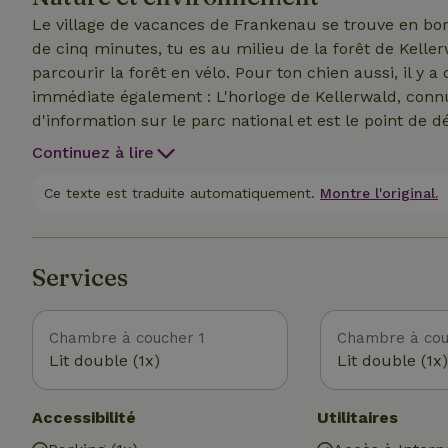
avec toi. Une retraite parfaite pour le calme, le repo
Le village de vacances de Frankenau se trouve en bo
de cinq minutes, tu es au milieu de la forêt de Kelle
parcourir la forêt en vélo. Pour ton chien aussi, il y a
immédiate également : L'horloge de Kellerwald, connu
d'information sur le parc national et est le point de 
national lors d'une randonnée (nocturne). Conseil : en
Continuez à lire
lac Edersee. Tu peux y faire du canoë, de la voile, de
plus proches à Frankenau, à 3 kilomètres.
Ce texte est traduite automatiquement.
Montre l'original.
Services
Chambre à coucher 1
Chambre à cou
Lit double (1x)
Lit double (1x)
Accessibilité
Utilitaires