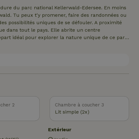
s et le temps passé ensemble.
rdure du parc national Kellerwald-Edersee. En moins
rwald. Tu peux t'y promener, faire des randonnées ou
 des possibilités uniques de se défouler. A proximité
e dans tout le pays. Elle abrite un centre
départ idéal pour explorer la nature unique de ce parc
 une demi-heure environ (en voiture), tu atteindras le
 la pêche ou te baigner. Tu trouveras les magasins les
cher 2
Chambre à coucher 3
Lit simple (2x)
Extérieur