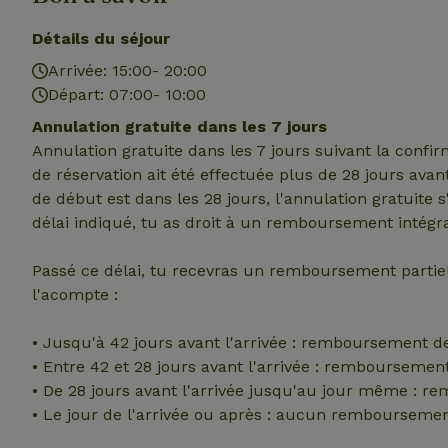
_nhft_translation
Détails du séjour
test_cookie
Go
.do
Arrivée: 15:00- 20:00
_nhft_privacy-pol
_ga_JRK1QL37RY
Départ: 07:00- 10:00
IDE
Go
.do
Annulation gratuite dans les 7 jours
_nhftconstraint_p
Annulation gratuite dans les 7 jours suivant la confi
policy
de réservation ait été effectuée plus de 28 jours avan
de début est dans les 28 jours, l'annulation gratuite 
_nhft_new-calend
délai indiqué, tu as droit à un remboursement intégra
Passé ce délai, tu recevras un remboursement parti
_nhftconstraint_
onboarding
l'acompte :
_nhftconstraint_t
search
• Jusqu'à 42 jours avant l'arrivée : remboursement d
• Entre 42 et 28 jours avant l'arrivée : rembourseme
_cfuvid
• De 28 jours avant l'arrivée jusqu'au jour même : 
• Le jour de l'arrivée ou après : aucun rembourseme