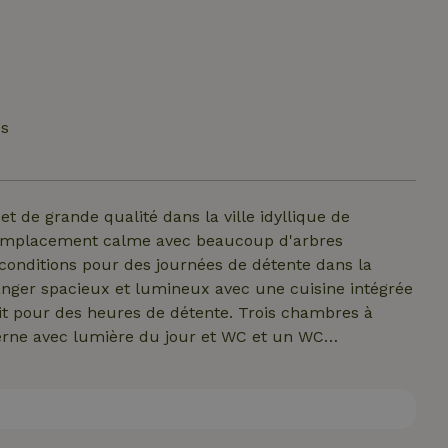
és
de grande qualité dans la ville idyllique de
n emplacement calme avec beaucoup d'arbres
s conditions pour des journées de détente dans la
anger spacieux et lumineux avec une cuisine intégrée
it pour des heures de détente. Trois chambres à
erne avec lumière du jour et WC et un WC
grande baie vitrée laisse entrer beaucoup de lumière
. Pendant les mois d'été, la belle terrasse invite à
axant. Le bungalow non-fumeur adapté aux familles est
est également le bienvenu et peut profiter de la nature