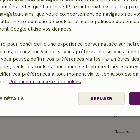
données telles que l’adresse IP, les informations sur l’apparei
vigateur, ainsi que votre comportement de navigation et vos
ultez notre politique de cookies et notre politique de confiden
nt Google utilise vos données.
rd pour bénéficier d’une expérience personnalisée sur notre 
e cas, cliquez sur Accepter. Vous préférez choisir vous-même
Vous pouvez définir vos préférences via les Paramètres des 
user, seuls les cookies fonctionnels strictement nécessaires s
5,00 €
ifier vos préférences à tout moment via le lien (Cookies) e
ici :
Politique en matière de cookies
5,00 €
S DÉTAILS
REFUSER
0,01 €
10,00 €
nt
Performance
Ciblage
Fo
es
1,00 €