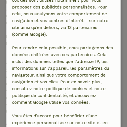
cookies sont utilisés notamment pour vous
l'annulation gratuite s'applique dans les 24 heures.
proposer des publicités personnalisées. Pour
Si tu annules dans le délai indiqué, tu as droit à un
cela, nous analysons votre comportement de
remboursement intégral du montant de la
navigation et vos centres d’intérêt – sur notre
réservation.
site ainsi qu’en dehors, via 13 partenaires
(comme Google).
Passé ce délai, tu recevras un remboursement
partiel du coût du séjour et un remboursement à
Pour rendre cela possible, nous partageons des
100 % de l'acompte :
données chiffrées avec ces partenaires. Cela
inclut des données telles que l’adresse IP, les
• Jusqu'à 42 jours avant l'arrivée : remboursement
informations sur l’appareil, les paramètres du
de 70 %
navigateur, ainsi que votre comportement de
• Entre 42 et 28 jours avant l'arrivée :
navigation et vos clics. Pour en savoir plus,
remboursement de 40 %
consultez notre politique de cookies et notre
• De 28 jours avant l'arrivée jusqu'au jour même :
politique de confidentialité, et découvrez
remboursement de 10 %
comment Google utilise vos données.
• Le jour de l'arrivée ou après : aucun
remboursement
Vous êtes d’accord pour bénéficier d’une
expérience personnalisée sur notre site et en
Voir tout