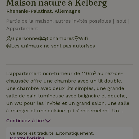
Maison nature à Kelberg
Rhénanie-Palatinat, Allemagne
Partie de la maison, autres invités possibles | Isolé |
Appartement
6 personnes
3 chambres
Wifi
Les animaux ne sont pas autorisés
L'appartement non-fumeur de 110m² au rez-de-
chaussée offre une chambre avec un lit double,
une chambre avec deux lits simples, une grande
salle de bain lumineuse avec baignoire et douche,
un WC pour les invités et un grand salon, une salle
à manger et une cuisine qui s'entremêlent. Un
canapé-lit (1,40m x 2,00m) offre des possibilités de
Continuez à lire
couchage supplémentaires. Dans la cuisine de
campagne bien équipée, tu as à ta disposition une
Ce texte est traduite automatiquement.
Montre l'original.