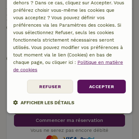
dehors ? Dans ce cas, cliquez sur Accepter. Vous
préférez choisir vous-même les cookies que
Poser une question
vous acceptez ? Vous pouvez définir vos
préférences via les Paramètres des cookies. Si
Contacte le propriétaire de la Maison nature.
vous sélectionnez Refuser, seuls les cookies
fonctionnels strictement nécessaires seront
Envoyer un message
utilisés. Vous pouvez modifier vos préférences à
tout moment via le lien (Cookies) en bas de
Commencer ma réservation
chaque page, ou cliquer ici :
Politique en matière
de cookies
REFUSER
ACCEPTER
AFFICHER LES DÉTAILS
Annulation gratuite
Strictement
Performance
Ciblage
Commencer ma réservation
nécessaires
Vous ne serez pas encore débité