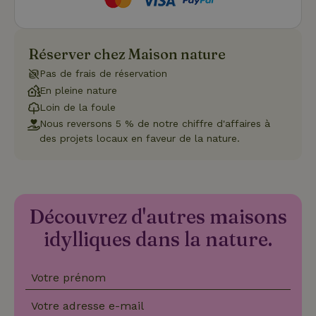
Fonctionnalité
Réserver chez Maison nature
Pas de frais de réservation
En pleine nature
Loin de la foule
Strictement nécessaires
Performance
Ciblage
Nous reversons 5 % de notre chiffre d'affaires à
Fonctionnalité
des projets locaux en faveur de la nature.
Les cookies strictement nécessaires habilitent des
fonctionnalités de base du site Web telles que la connexion
des utilisateurs et la gestion des comptes. Le site Web ne
peut pas être utilisé correctement sans les cookies
strictement nécessaires.
Découvrez d'autres maisons
Fournisseur
/
Nom
Expiration
Description
idylliques dans la nature.
Domaine
CookieScriptConsent
CookieScript
4
Ce cookie e
.maisonnature.fr
semaines
utilisé par l
Votre prénom
2 jours
service
Cookie-
Script.com
Votre adresse e-mail
pour
mémoriser