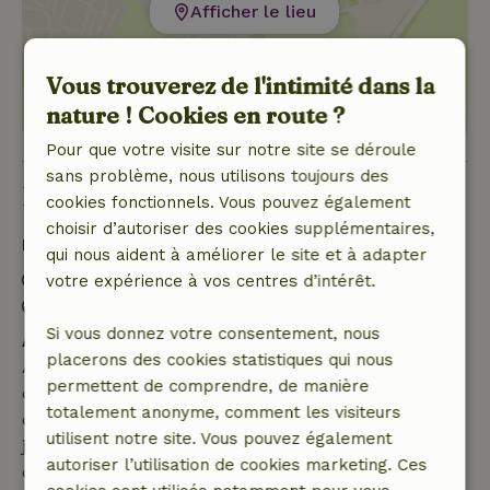
Afficher le lieu
Vous trouverez de l'intimité dans la
nature ! Cookies en route ?
Pour que votre visite sur notre site se déroule
sans problème, nous utilisons toujours des
Bon à savoir
cookies fonctionnels. Vous pouvez également
choisir d’autoriser des cookies supplémentaires,
Détails du séjour
qui nous aident à améliorer le site et à adapter
Arrivée: 15:00- 22:00
votre expérience à vos centres d’intérêt.
Départ: 05:00- 10:00
Si vous donnez votre consentement, nous
Annulation gratuite dans les 7 jours
placerons des cookies statistiques qui nous
Annulation gratuite dans les 7 jours suivant la
permettent de comprendre, de manière
confirmation de ta réservation, à condition que la
totalement anonyme, comment les visiteurs
demande de réservation ait été effectuée plus de 28
utilisent notre site. Vous pouvez également
jours avant la date de début. Pour les réservations
autoriser l’utilisation de cookies marketing. Ces
dont la date de début est dans les 28 jours,