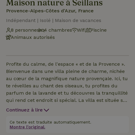
Maison nature à Seillans
Provence-Alpes-Côtes d'Azur, France
Indépendant | Isolé | Maison de vacances
8 personnes
4 chambres
Wifi
Piscine
Animaux autorisés
Profite du calme, de l'espace « et de la Provence ».
Bienvenue dans une villa pleine de charme, nichée
au cœur de la magnifique nature provençale. Ici, tu
te réveilles au chant des oiseaux, tu profites du
parfum de la lavande et tu découvres la tranquillité
qui rend cet endroit si spécial. La villa est située sur
un vaste terrain privé offrant une intimité totale,
Continuez à lire
entourée d’arbres méditerranéens et d’un paysage à
couper le souffle. Fais un plongeon rafraîchissant
Ce texte est traduite automatiquement.
Montre l'original.
dans la piscine, détends-toi sur l’une des terrasses