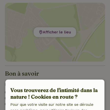
Afficher le lieu
Bon à savoir
Détails du séjour
Vous trouverez de l'intimité dans la
Arrivée: 16:00- 22:00
nature ! Cookies en route ?
Départ: 06:00- 10:00
Environnement sans feux d’artifice
Pour que votre visite sur notre site se déroule