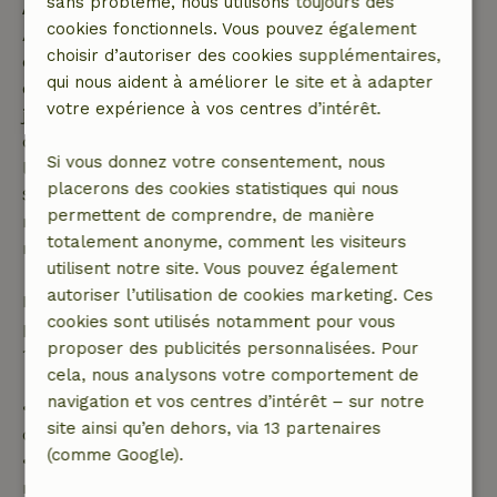
sans problème, nous utilisons toujours des
Annulation gratuite dans les 7 jours
cookies fonctionnels. Vous pouvez également
Annulation gratuite dans les 7 jours suivant la
choisir d’autoriser des cookies supplémentaires,
confirmation de ta réservation, à condition que la
qui nous aident à améliorer le site et à adapter
demande de réservation ait été effectuée plus de 28
votre expérience à vos centres d’intérêt.
jours avant la date de début. Pour les réservations
dont la date de début est dans les 28 jours,
Si vous donnez votre consentement, nous
l'annulation gratuite s'applique dans les 24 heures.
placerons des cookies statistiques qui nous
Si tu annules dans le délai indiqué, tu as droit à un
permettent de comprendre, de manière
remboursement intégral du montant de la
totalement anonyme, comment les visiteurs
réservation.
utilisent notre site. Vous pouvez également
autoriser l’utilisation de cookies marketing. Ces
Passé ce délai, tu recevras un remboursement
cookies sont utilisés notamment pour vous
partiel du coût du séjour et un remboursement à
proposer des publicités personnalisées. Pour
100 % de l'acompte :
cela, nous analysons votre comportement de
navigation et vos centres d’intérêt – sur notre
• Jusqu'à 42 jours avant l'arrivée : remboursement
site ainsi qu’en dehors, via 13 partenaires
de 70 %
(comme Google).
• Entre 42 et 28 jours avant l'arrivée :
remboursement de 40 %