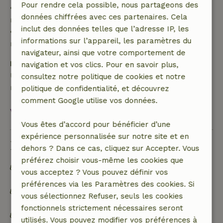
Pour rendre cela possible, nous partageons des
• De 28 jours avant l'arrivée jusqu'au jour même :
données chiffrées avec ces partenaires. Cela
remboursement de 10 %
inclut des données telles que l’adresse IP, les
• Le jour de l'arrivée ou après : aucun
informations sur l’appareil, les paramètres du
remboursement
navigateur, ainsi que votre comportement de
Dépôt de sécurité
navigation et vos clics. Pour en savoir plus,
Une caution de 500,00 € s'applique. Tu seras
consultez notre politique de cookies et notre
remboursé après le départ.
politique de confidentialité, et découvrez
comment Google utilise vos données.
Voir tout
Vous êtes d’accord pour bénéficier d’une
expérience personnalisée sur notre site et en
Durabilité
dehors ? Dans ce cas, cliquez sur Accepter. Vous
préférez choisir vous-même les cookies que
Trier les déchets (verre, papier, plastique, déchets
vous acceptez ? Vous pouvez définir vos
alimentaires/organiques)
préférences via les Paramètres des cookies. Si
Pas de bouteilles (d'eau) en plastique à usage
vous sélectionnez Refuser, seuls les cookies
unique
fonctionnels strictement nécessaires seront
Produits de nettoyage 100% naturels
utilisés. Vous pouvez modifier vos préférences à