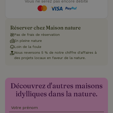
Vous ne serez pas encore débité
Fonctionnalité
Les cookies strictement nécessaires habilitent des
fonctionnalités de base du site Web telles que la connexion
des utilisateurs et la gestion des comptes. Le site Web ne
Réserver chez Maison nature
peut pas être utilisé correctement sans les cookies
strictement nécessaires.
Pas de frais de réservation
Fournisseur
/
En pleine nature
Nom
Expiration
Description
Domaine
Loin de la foule
CookieScriptConsent
CookieScript
4
Ce cookie e
Nous reversons 5 % de notre chiffre d'affaires à
.maisonnature.fr
semaines
utilisé par l
des projets locaux en faveur de la nature.
2 jours
service
Cookie-
Script.com
pour
mémoriser
les
préférence
de
Découvrez d'autres maisons
consenteme
des visiteur
idylliques dans la nature.
en matière 
cookies. Il e
nécessaire
que la
Votre prénom
bannière de
cookies