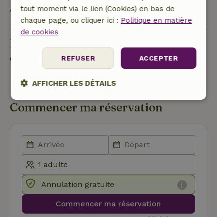
tout moment via le lien (Cookies) en bas de
Voir tout
chaque page, ou cliquer ici :
Politique en matière
de cookies
Poser une question
REFUSER
ACCEPTER
Contacte le propriétaire de la Maison nature.
Envoyer un message
AFFICHER LES DÉTAILS
Strictement
Performance
Ciblage
Commencer ma réservation
nécessaires
Fonctionnalité
Annulation gratuite
Commencer ma réservation
Strictement nécessaires
Performance
Ciblage