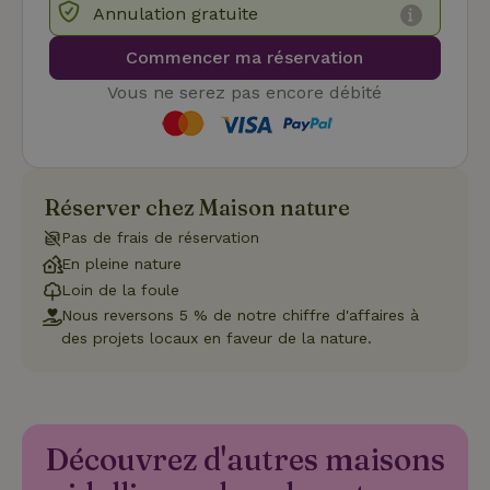
nécessaires
Annulation gratuite
Commencer ma réservation
Vous ne serez pas encore débité
Fonctionnalité
Réserver chez Maison nature
Pas de frais de réservation
Strictement nécessaires
Performance
Ciblage
En pleine nature
Fonctionnalité
Loin de la foule
Nous reversons 5 % de notre chiffre d'affaires à
Les cookies strictement nécessaires habilitent des
des projets locaux en faveur de la nature.
fonctionnalités de base du site Web telles que la connexion
des utilisateurs et la gestion des comptes. Le site Web ne
peut pas être utilisé correctement sans les cookies
strictement nécessaires.
Fournisseur
/
Nom
Expiration
Description
Domaine
Découvrez d'autres maisons
CookieScriptConsent
CookieScript
4
Ce cookie e
.maisonnature.fr
semaines
utilisé par l