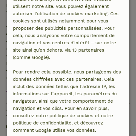
partiel du coût du séjour et un remboursement à
utilisent notre site. Vous pouvez également
100 % de l'acompte :
autoriser l’utilisation de cookies marketing. Ces
cookies sont utilisés notamment pour vous
• Jusqu'à 42 jours avant l'arrivée : remboursement
proposer des publicités personnalisées. Pour
de 70 %
cela, nous analysons votre comportement de
• Entre 42 et 28 jours avant l'arrivée :
navigation et vos centres d’intérêt – sur notre
remboursement de 40 %
site ainsi qu’en dehors, via 13 partenaires
• De 28 jours avant l'arrivée jusqu'au jour même :
(comme Google).
remboursement de 10 %
• Le jour de l'arrivée ou après : aucun
Pour rendre cela possible, nous partageons des
remboursement
données chiffrées avec ces partenaires. Cela
inclut des données telles que l’adresse IP, les
Voir tout
informations sur l’appareil, les paramètres du
navigateur, ainsi que votre comportement de
navigation et vos clics. Pour en savoir plus,
Durabilité
consultez notre politique de cookies et notre
politique de confidentialité, et découvrez
Hors réseau ou alimenté par une énergie 100 %
comment Google utilise vos données.
renouvelable