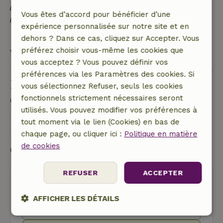
Matériaux d'isolation naturelle
Vous êtes d’accord pour bénéficier d’une
Construit avec des matériaux de construction
expérience personnalisée sur notre site et en
naturels
dehors ? Dans ce cas, cliquez sur Accepter. Vous
préférez choisir vous-même les cookies que
Voir tout
vous acceptez ? Vous pouvez définir vos
préférences via les Paramètres des cookies. Si
Poser une question
vous sélectionnez Refuser, seuls les cookies
fonctionnels strictement nécessaires seront
Contacte le propriétaire de la Maison nature.
utilisés. Vous pouvez modifier vos préférences à
tout moment via le lien (Cookies) en bas de
Envoyer un message
chaque page, ou cliquer ici :
Politique en matière
de cookies
Commencer ma réservation
REFUSER
ACCEPTER
AFFICHER LES DÉTAILS
Strictement
Performance
Ciblage