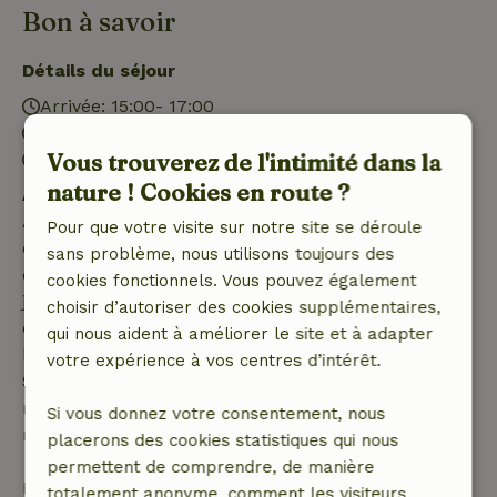
Bon à savoir
Détails du séjour
Arrivée: 15:00- 17:00
Départ: 07:00- 11:00
Vous trouverez de l'intimité dans la
Séjour sans contact possible
nature ! Cookies en route ?
Annulation gratuite dans les 7 jours
Annulation gratuite dans les 7 jours suivant la
Pour que votre visite sur notre site se déroule
confirmation de ta réservation, à condition que la
sans problème, nous utilisons toujours des
demande de réservation ait été effectuée plus de 28
cookies fonctionnels. Vous pouvez également
jours avant la date de début. Pour les réservations
choisir d’autoriser des cookies supplémentaires,
dont la date de début est dans les 28 jours,
qui nous aident à améliorer le site et à adapter
l'annulation gratuite s'applique dans les 24 heures.
votre expérience à vos centres d’intérêt.
Si tu annules dans le délai indiqué, tu as droit à un
remboursement intégral du montant de la
Si vous donnez votre consentement, nous
réservation.
placerons des cookies statistiques qui nous
permettent de comprendre, de manière
Passé ce délai, tu recevras un remboursement
totalement anonyme, comment les visiteurs