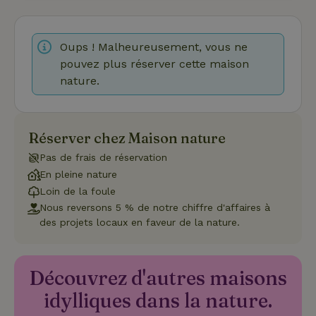
nécessaires
Oups ! Malheureusement, vous ne
pouvez plus réserver cette maison
Fonctionnalité
nature.
Réserver chez Maison nature
Pas de frais de réservation
Strictement nécessaires
Performance
Ciblage
En pleine nature
Fonctionnalité
Loin de la foule
Nous reversons 5 % de notre chiffre d'affaires à
Les cookies strictement nécessaires habilitent des
fonctionnalités de base du site Web telles que la connexion
des projets locaux en faveur de la nature.
des utilisateurs et la gestion des comptes. Le site Web ne
peut pas être utilisé correctement sans les cookies
strictement nécessaires.
Découvrez d'autres maisons
Fournisseur
/
Nom
Expiration
Description
Domaine
idylliques dans la nature.
CookieScriptConsent
CookieScript
4
Ce cookie e