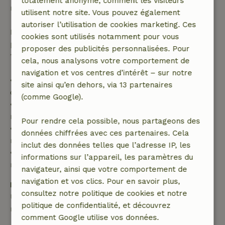
totalement anonyme, comment les visiteurs
réservation.
utilisent notre site. Vous pouvez également
autoriser l’utilisation de cookies marketing. Ces
Passé ce délai, tu recevras un remboursement
cookies sont utilisés notamment pour vous
partiel du coût du séjour et un remboursement à
proposer des publicités personnalisées. Pour
100 % de l'acompte :
cela, nous analysons votre comportement de
navigation et vos centres d’intérêt – sur notre
• Jusqu'à 42 jours avant l'arrivée : remboursement
site ainsi qu’en dehors, via 13 partenaires
de 70 %
(comme Google).
• Entre 42 et 28 jours avant l'arrivée :
remboursement de 40 %
Pour rendre cela possible, nous partageons des
• De 28 jours avant l'arrivée jusqu'au jour même :
données chiffrées avec ces partenaires. Cela
remboursement de 10 %
inclut des données telles que l’adresse IP, les
• Le jour de l'arrivée ou après : aucun
informations sur l’appareil, les paramètres du
remboursement
navigateur, ainsi que votre comportement de
navigation et vos clics. Pour en savoir plus,
Dépôt de sécurité
consultez notre politique de cookies et notre
Une caution de 300,00 € s'applique. Tu seras
politique de confidentialité, et découvrez
remboursé après le départ.
comment Google utilise vos données.