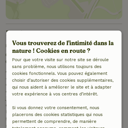
Bon à savoir
Vous trouverez de l'intimité dans la
Détails du séjour
nature ! Cookies en route ?
Arrivée: 17:00- 22:00
Pour que votre visite sur notre site se déroule
Départ: 10:00
sans problème, nous utilisons toujours des
Annulation gratuite dans les 7 jours
cookies fonctionnels. Vous pouvez également
Annulation gratuite dans les 7 jours suivant la
choisir d’autoriser des cookies supplémentaires,
confirmation de ta réservation, à condition que la
qui nous aident à améliorer le site et à adapter
demande de réservation ait été effectuée plus de 28
votre expérience à vos centres d’intérêt.
jours avant la date de début. Pour les réservations
dont la date de début est dans les 28 jours,
Si vous donnez votre consentement, nous
l'annulation gratuite s'applique dans les 24 heures.
placerons des cookies statistiques qui nous
Si tu annules dans le délai indiqué, tu as droit à un
permettent de comprendre, de manière
remboursement intégral du montant de la