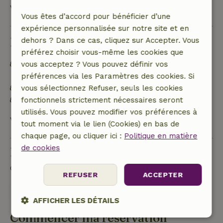
Voir tout
Vous êtes d’accord pour bénéficier d’une
expérience personnalisée sur notre site et en
Durabilité
dehors ? Dans ce cas, cliquez sur Accepter. Vous
préférez choisir vous-même les cookies que
Trier les déchets (verre, papier, plastique, déchets
vous acceptez ? Vous pouvez définir vos
alimentaires/organiques)
préférences via les Paramètres des cookies. Si
Produits de nettoyage 100% naturels
vous sélectionnez Refuser, seuls les cookies
Jardin respectueux de la biodiversité
fonctionnels strictement nécessaires seront
utilisés. Vous pouvez modifier vos préférences à
Voir tout
tout moment via le lien (Cookies) en bas de
chaque page, ou cliquer ici :
Politique en matière
de cookies
Poser une question
Contacte le propriétaire de la Maison nature.
REFUSER
ACCEPTER
Envoyer un message
AFFICHER LES DÉTAILS
Commencer ma réservation
Strictement
Performance
Ciblage