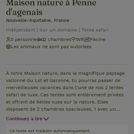
Maison nature à Penne
d'agenais
Nouvelle-Aquitaine, France
Indépendant | Sur un domaine | Tente safari
5 personnes
2 chambres
Wifi
Piscine
Les animaux ne sont pas autorisés
À notre Maison nature, dans le magnifique paysage
vallonné du Lot et Garonne, tu pourras passer de
merveilleuses vacances dans l'une de nos 2 tentes
safari de luxe. Ces tentes sont entièrement privées
et offrent de belles vues sur la nature. Elles
disposent de 2 chambres spacieuses, 1 avec un
grand lit double et 1 avec un lit superposé ainsi
Continuez à lire
qu'un lit simple. Utilise la cuisine entièrement
équipée et le salon et la salle à manger
Ce texte est traduite automatiquement.