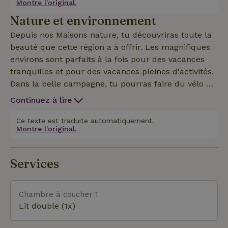
Montre l'original.
confortables. Il y a aussi une salle de bain spacieuse
Nature et environnement
avec une grande douche à effet pluie, un lavabo et
des toilettes. Tu pourras profiter de la nature
Depuis nos Maisons nature, tu découvriras toute la
pittoresque depuis ta terrasse privée meublée. Tu
beauté que cette région a à offrir. Les magnifiques
pourras utiliser notre piscine chauffée, notre
environs sont parfaits à la fois pour des vacances
jacuzzi et notre spacieuse grange de jeux.
tranquilles et pour des vacances pleines d'activités.
Dans la belle campagne, tu pourras faire du vélo et
de la marche. Les amateurs de culture pourront
Continuez à lire
apprécier les châteaux à l'histoire riche et les
nombreuses bastides et villages médiévaux pleins
Ce texte est traduite automatiquement.
Montre l'original.
de charme. Le Domaine Cap De Roux est le point de
départ idéal pour explorer cette magnifique partie
de la France.
Services
Chambre à coucher 1
Lit double (1x)