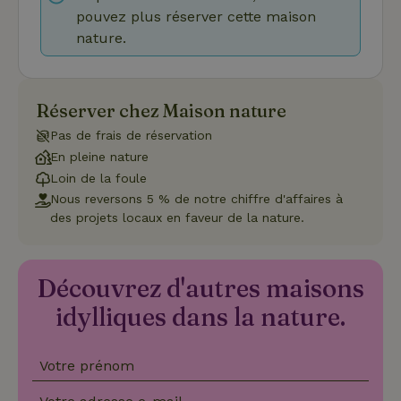
pouvez plus réserver cette maison
nature.
Fonctionnalité
Réserver chez Maison nature
Pas de frais de réservation
En pleine nature
Strictement nécessaires
Performance
Ciblage
Loin de la foule
Fonctionnalité
Nous reversons 5 % de notre chiffre d'affaires à
des projets locaux en faveur de la nature.
Les cookies strictement nécessaires habilitent des
fonctionnalités de base du site Web telles que la connexion
des utilisateurs et la gestion des comptes. Le site Web ne
peut pas être utilisé correctement sans les cookies
Découvrez d'autres maisons
strictement nécessaires.
idylliques dans la nature.
Fournisseur
/
Nom
Expiration
Description
Domaine
CookieScriptConsent
CookieScript
4
Ce cookie e
.maisonnature.fr
semaines
utilisé par l
Votre prénom
2 jours
service
Cookie-
Script.com