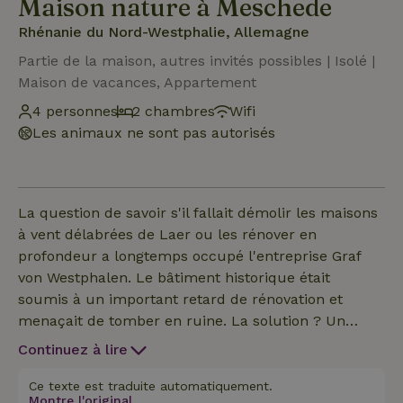
Maison nature à Meschede
Rhénanie du Nord-Westphalie, Allemagne
Partie de la maison, autres invités possibles | Isolé |
Maison de vacances, Appartement
4 personnes
2 chambres
Wifi
Les animaux ne sont pas autorisés
La question de savoir s'il fallait démolir les maisons
à vent délabrées de Laer ou les rénover en
profondeur a longtemps occupé l'entreprise Graf
von Westphalen. Le bâtiment historique était
soumis à un important retard de rénovation et
menaçait de tomber en ruine. La solution ? Un
nouveau concept de logement et des plans de
Continuez à lire
construction qui misent sur des matériaux
naturels. Maintenant, notre logement spécial séduit
Ce texte est traduite automatiquement.
Montre l'original.