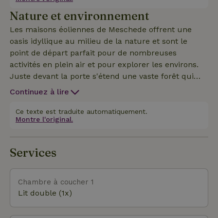
par son charme unique et invite à découvrir la
Nature et environnement
beauté du Sauerland.
Les maisons éoliennes de Meschede offrent une
oasis idyllique au milieu de la nature et sont le
point de départ parfait pour de nombreuses
activités en plein air et pour explorer les environs.
Juste devant la porte s'étend une vaste forêt qui
invite à de longues promenades et aventures. Le
Continuez à lire
Hennesee offre de nombreuses possibilités de
loisirs, du canotage au stand-up paddle en passant
Ce texte est traduite automatiquement.
Montre l'original.
par des pique-niques relaxants sur les rives. On
peut donc dire que la région de Meschede est un
véritable eldorado pour les randonneurs et les
Services
cyclistes. Donc, que tu veuilles profiter de la
tranquillité de la forêt, être actif sur le lac de Henne
ou explorer les nombreux sentiers de randonnée et
Chambre à coucher 1
pistes cyclables, les maisons éoliennes sont le point
Lit double (1x)
de départ idéal pour vivre des expériences
inoubliables dans la nature. Découvre la beauté du