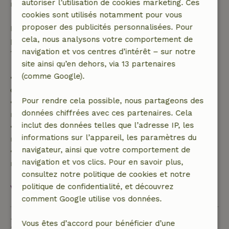
autoriser l’utilisation de cookies marketing. Ces
réservation.
cookies sont utilisés notamment pour vous
proposer des publicités personnalisées. Pour
Passé ce délai, tu recevras un remboursement
cela, nous analysons votre comportement de
partiel du coût du séjour et un remboursement à
navigation et vos centres d’intérêt – sur notre
100 % de l'acompte :
site ainsi qu’en dehors, via 13 partenaires
(comme Google).
• Jusqu'à 42 jours avant l'arrivée : remboursement
de 70 %
Pour rendre cela possible, nous partageons des
• Entre 42 et 28 jours avant l'arrivée :
données chiffrées avec ces partenaires. Cela
remboursement de 40 %
inclut des données telles que l’adresse IP, les
• De 28 jours avant l'arrivée jusqu'au jour même :
informations sur l’appareil, les paramètres du
remboursement de 10 %
navigateur, ainsi que votre comportement de
• Le jour de l'arrivée ou après : aucun
navigation et vos clics. Pour en savoir plus,
remboursement
consultez notre politique de cookies et notre
politique de confidentialité, et découvrez
Voir tout
comment Google utilise vos données.
Durabilité
Vous êtes d’accord pour bénéficier d’une