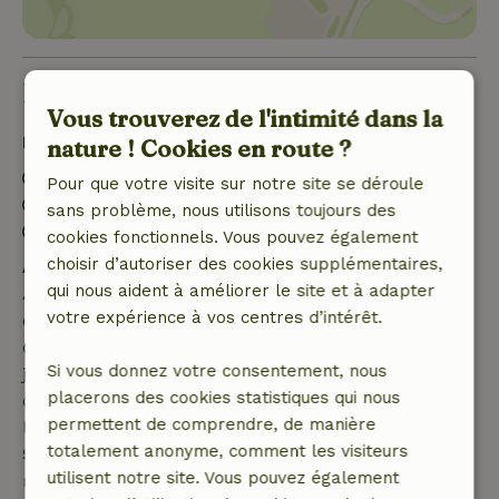
Bon à savoir
Vous trouverez de l'intimité dans la
Détails du séjour
nature ! Cookies en route ?
Arrivée: 15:00- 22:00
Pour que votre visite sur notre site se déroule
Départ: 07:00- 11:00
sans problème, nous utilisons toujours des
Séjour sans contact possible
cookies fonctionnels. Vous pouvez également
choisir d’autoriser des cookies supplémentaires,
Annulation gratuite dans les 7 jours
qui nous aident à améliorer le site et à adapter
Annulation gratuite dans les 7 jours suivant la
votre expérience à vos centres d’intérêt.
confirmation de ta réservation, à condition que la
demande de réservation ait été effectuée plus de 28
Si vous donnez votre consentement, nous
jours avant la date de début. Pour les réservations
placerons des cookies statistiques qui nous
dont la date de début est dans les 28 jours,
permettent de comprendre, de manière
l'annulation gratuite s'applique dans les 24 heures.
totalement anonyme, comment les visiteurs
Si tu annules dans le délai indiqué, tu as droit à un
utilisent notre site. Vous pouvez également
remboursement intégral du montant de la