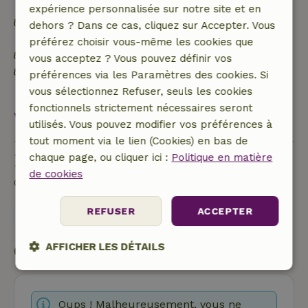
expérience personnalisée sur notre site et en
Hors réseau ou alimenté par une énergie 100 %
dehors ? Dans ce cas, cliquez sur Accepter. Vous
renouvelable
préférez choisir vous-même les cookies que
Matériaux d'isolation naturelle
vous acceptez ? Vous pouvez définir vos
Construit avec des matériaux de construction
préférences via les Paramètres des cookies. Si
naturels
vous sélectionnez Refuser, seuls les cookies
fonctionnels strictement nécessaires seront
Voir tout
utilisés. Vous pouvez modifier vos préférences à
tout moment via le lien (Cookies) en bas de
Poser une question
chaque page, ou cliquer ici :
Politique en matière
de cookies
Contacte le propriétaire de la Maison nature.
REFUSER
ACCEPTER
Envoyer un message
AFFICHER LES DÉTAILS
Commencer ma réservation
Strictement
Performance
Ciblage
nécessaires
Oups ! Malheureusement, vous ne