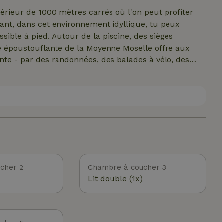
érieur de 1000 mètres carrés où l'on peut profiter
ant, dans cet environnement idyllique, tu peux
ssible à pied. Autour de la piscine, des sièges
le époustouflante de la Moyenne Moselle offre aux
te - par des randonnées, des balades à vélo, des
tés dans l'environnement naturel de la Moselle, de
ence le chemin d'accès aux étapes 11 et 12 des
DB permet d'accéder facilement aux autres étapes ou
rèves - avec un retour jusqu'à 23 heures.
cher 2
Chambre à coucher 3
Lit double (1x)