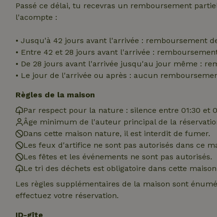
Passé ce délai, tu recevras un remboursement parti
_nhft_translation
l'acompte :
test_cookie
Go
.do
• Jusqu'à 42 jours avant l'arrivée : remboursement d
_nhft_privacy-pol
_ga_JRK1QL37RY
IDE
Go
• Entre 42 et 28 jours avant l'arrivée : rembourseme
.do
• De 28 jours avant l'arrivée jusqu'au jour même : 
_nhftconstraint_p
• Le jour de l'arrivée ou après : aucun rembourseme
policy
Règles de la maison
_nhft_new-calend
Par respect pour la nature : silence entre 01:30 et 
Âge minimum de l'auteur principal de la réservation
_nhftconstraint_
Dans cette maison nature, il est interdit de fumer.
onboarding
Les feux d'artifice ne sont pas autorisés dans ce m
Les fêtes et les événements ne sont pas autorisés.
_nhftconstraint_t
search
Le tri des déchets est obligatoire dans cette maison
Les règles supplémentaires de la maison sont énumér
_cfuvid
effectuez votre réservation.
ID-gîte