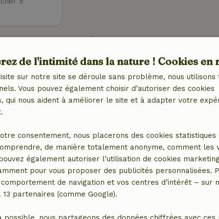
cher 5
Extérieur
et (WiFi)
Jardin
ez de l'intimité dans la nature ! Cookies en 
Barbecue
isite sur notre site se déroule sans problème, nous utilisons 
tral)
Meubles de jardin
nels. Vous pouvez également choisir d’autoriser des cookies
Terrasse
 qui nous aident à améliorer le site et à adapter votre expé
Balcon
.
Portes de jardin
otre consentement, nous placerons des cookies statistiques 
Cuisine
omprendre, de manière totalement anonyme, comment les vis
 (1x)
Cuisine
 pouvez également autoriser l’utilisation de cookies marketin
ébé (1x)
Lave-vaisselle
tamment pour vous proposer des publicités personnalisées. P
Réfrigérateur avec
comportement de navigation et vos centres d’intérêt – sur no
compartiment congélateur
a 13 partenaires (comme Google).
Four
Gaz (/cuisinière)
a possible, nous partageons des données chiffrées avec ces 