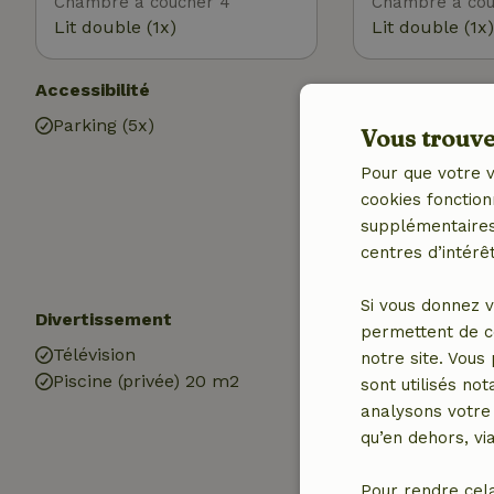
Chambre à coucher 4
Chambre à cou
Lit double (1x)
Lit double (1x)
Accessibilité
Utilitaires
Parking (5x)
Accès à Intern
Vous trouver
Cheminée
Pour que votre v
Chauffage (cen
cookies fonction
Eau potable
supplémentaires,
Eau chaude
centres d’intérêt
Electricité
Si vous donnez v
Divertissement
Les enfants
permettent de c
Télévision
Lit pour enfant
notre site. Vous
Piscine (privée) 20 m2
Chaise haute b
sont utilisés no
analysons votre 
qu’en dehors, vi
Pour rendre cel