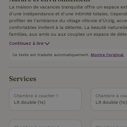
La maison de vacances tranquille offre un espace ext
d'une indépendance et d'une intimité totales. Cepend
profiter de l'ambiance du village viticole d'Ürzig, acce
confortables invitent à la détente. La beauté naturel
familles, aux amis ou aux couples un espace de déten
haltes gastronomiques et de nombreuses autres activi
Continuez à lire
l'Eifel et du Hunsrück. A seulement 200 mètres comm
Moselsteige (Ürzig-Traben-Trarbach). La gare Ürzig 
Ce texte est traduite automatiquement.
Montre l'original.
aux pistes cyclables en direction de Coblence et de T
Services
Chambre à coucher 1
Chambre à cou
Lit double (1x)
Lit double (1x)