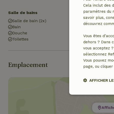
Cela inclut des 
paramètres du na
Salle de bains
savoir plus, cons
Salle de bain (2x)
découvrez comme
Bain
Douche
Vous êtes d’acco
Toilettes
dehors ? Dans c
vous acceptez ? 
sélectionnez Ref
Vous pouvez mod
Emplacement
page, ou cliquer 
AFFICHER LE
Stricteme
nécessair
Affich