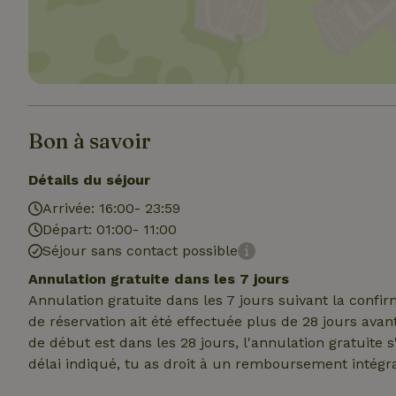
Les cookies stricte
utilisateurs et la 
Bon à savoir
nécessaires.
Nom
Détails du séjour
CookieScriptCons
Arrivée: 16:00- 23:59
Départ: 01:00- 11:00
Séjour sans contact possible
Annulation gratuite dans les 7 jours
Annulation gratuite dans les 7 jours suivant la confi
Nom
de réservation ait été effectuée plus de 28 jours avan
Nom
Fou
Nom
de début est dans les 28 jours, l'annulation gratuite 
_nhft_search-geo
Do
_ga
délai indiqué, tu as droit à un remboursement intégra
_gcl_au
Go
.ma