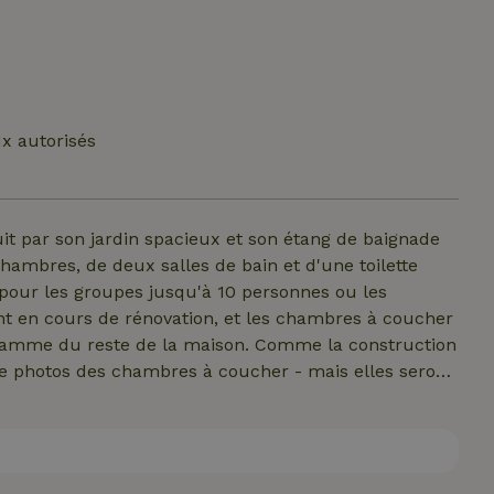
x autorisés
t par son jardin spacieux et son étang de baignade
hambres, de deux salles de bain et d'une toilette
l pour les groupes jusqu'à 10 personnes ou les
nt en cours de rénovation, et les chambres à coucher
e gamme du reste de la maison. Comme la construction
 de photos des chambres à coucher - mais elles seront
é, tu bénéficieras d'une réduction exclusive et tu
 ! Si l'aménagement des chambres à coucher ne te
en sûr possible d'annuler sans frais. Veuillez noter :