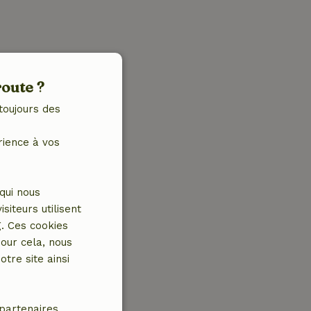
route ?
toujours des
rience à vos
qui nous
iteurs utilisent
g. Ces cookies
our cela, nous
tre site ainsi
partenaires.