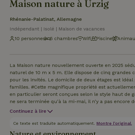
Maison nature à Ürzig
Rhénanie-Palatinat, Allemagne
Indépendant | Isolé | Maison de vacances
10 personnes
5 chambres
Wifi
Piscine
Animau
La Maison nature nouvellement ouverte en 2025 sédui
naturel de 10 m x 5 m. Elle dispose de cinq grandes c
pour les invités. Le domicile de deux étages est idéa
familles. #Cette magnifique propriété est actuelleme
en particulier seront conçues selon le style haut d
ne sera terminée qu'à la mi-mai, il n'y a pas encore
publiées rapidement. En tant que réservataire anticip
Continuez à lire
obtiendras la date de ton choix avant tout le monde
convient pas après la publication des photos, il est bi
Ce texte est traduite automatiquement.
Montre l'original.
les serviettes ne sont pas fournies.
Nature et environnement