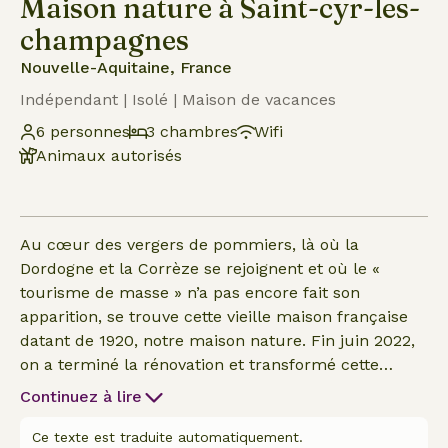
Maison nature à Saint-cyr-les-
champagnes
Nouvelle-Aquitaine, France
Indépendant | Isolé | Maison de vacances
6 personnes
3 chambres
Wifi
Animaux autorisés
Au cœur des vergers de pommiers, là où la
Dordogne et la Corrèze se rejoignent et où le «
tourisme de masse » n’a pas encore fait son
apparition, se trouve cette vieille maison française
datant de 1920, notre maison nature. Fin juin 2022,
on a terminé la rénovation et transformé cette
maison en une maison de vacances pleine de
Continuez à lire
charme, et en avril 2023, on l’a agrandie avec une
véranda équipée d’un jacuzzi ! Située aux « Quatre
Ce texte est traduite automatiquement.