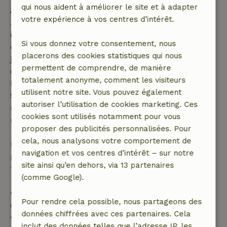
qui nous aident à améliorer le site et à adapter
Annulation gratuite dans les 7 jours
votre expérience à vos centres d’intérêt.
Annulation gratuite dans les 7 jours suivant la
confirmation de ta réservation, à condition que la
Si vous donnez votre consentement, nous
demande de réservation ait été effectuée plus de 28
placerons des cookies statistiques qui nous
jours avant la date de début. Pour les réservations
permettent de comprendre, de manière
dont la date de début est dans les 28 jours,
totalement anonyme, comment les visiteurs
l'annulation gratuite s'applique dans les 24 heures.
utilisent notre site. Vous pouvez également
Si tu annules dans le délai indiqué, tu as droit à un
autoriser l’utilisation de cookies marketing. Ces
remboursement intégral du montant de la
cookies sont utilisés notamment pour vous
réservation.
proposer des publicités personnalisées. Pour
cela, nous analysons votre comportement de
Passé ce délai, tu recevras un remboursement
navigation et vos centres d’intérêt – sur notre
partiel du coût du séjour et un remboursement à
site ainsi qu’en dehors, via 13 partenaires
100 % de l'acompte :
(comme Google).
• Jusqu'à 42 jours avant l'arrivée : remboursement
Pour rendre cela possible, nous partageons des
de 70 %
données chiffrées avec ces partenaires. Cela
• Entre 42 et 28 jours avant l'arrivée :
inclut des données telles que l’adresse IP, les