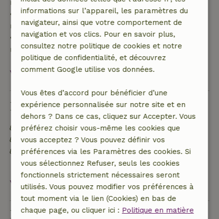
remboursement de 40 %
informations sur l’appareil, les paramètres du
• De 28 jours avant l'arrivée jusqu'au jour même :
navigateur, ainsi que votre comportement de
remboursement de 10 %
navigation et vos clics. Pour en savoir plus,
• Le jour de l'arrivée ou après : aucun
consultez notre politique de cookies et notre
remboursement
politique de confidentialité, et découvrez
comment Google utilise vos données.
Voir tout
Vous êtes d’accord pour bénéficier d’une
Durabilité
expérience personnalisée sur notre site et en
dehors ? Dans ce cas, cliquez sur Accepter. Vous
Étiquette énergétique : B
préférez choisir vous-même les cookies que
Matériaux d'isolation naturelle
vous acceptez ? Vous pouvez définir vos
Construit avec des matériaux de construction
préférences via les Paramètres des cookies. Si
naturels
vous sélectionnez Refuser, seuls les cookies
fonctionnels strictement nécessaires seront
Voir tout
utilisés. Vous pouvez modifier vos préférences à
tout moment via le lien (Cookies) en bas de
chaque page, ou cliquer ici :
Politique en matière
Poser une question