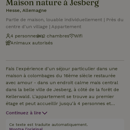
Maison nature à Jesberg
Hesse, Allemagne
Partie de maison, louable individuellement | Près du
centre d'un village | Appartement
4 personnes
2 chambres
Wifi
Animaux autorisés
Fais l'expérience d'un séjour particulier dans une
maison à colombages du 16ème siècle restaurée
avec amour - dans un endroit calme mais central
dans la belle ville de Jesberg, à côté de la forêt de
Kellerwald. L'appartement se trouve au premier
étage et peut accueillir jusqu'à 4 personnes et
combine le charme historique avec le confort
Continuez à lire
moderne. La faible hauteur de plafond confère aux
pièces une atmosphère chaleureuse. Equipements :
Ce texte est traduite automatiquement.
Montre l'original.