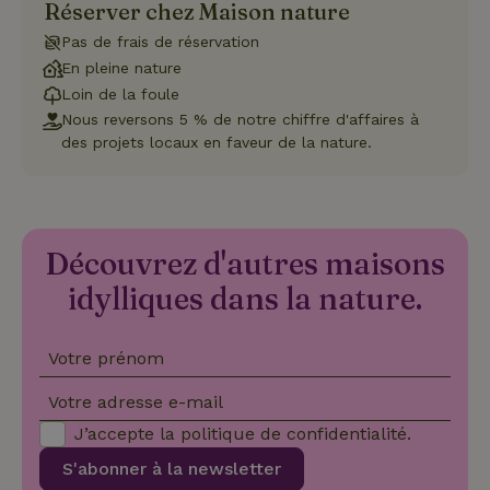
Réserver chez Maison nature
Les cookies strictement nécessaires habilitent des
fonctionnalités de base du site Web telles que la connexion
des utilisateurs et la gestion des comptes. Le site Web ne
Pas de frais de réservation
peut pas être utilisé correctement sans les cookies
En pleine nature
strictement nécessaires.
Loin de la foule
Fournisseur
/
Nom
Expiration
Description
Nous reversons 5 % de notre chiffre d'affaires à
Domaine
des projets locaux en faveur de la nature.
CookieScriptConsent
CookieScript
4
Ce cookie e
.maisonnature.fr
semaines
utilisé par l
2 jours
service
Cookie-
Script.com
pour
mémoriser
Découvrez d'autres maisons
les
préférence
idylliques dans la nature.
de
consenteme
des visiteur
en matière 
Votre prénom
cookies. Il e
nécessaire
que la
Votre adresse e-mail
bannière de
cookies
J’accepte la
politique de confidentialité
.
Cookie-
Script.com
Politique de confidentialité de Google
fonctionne
S'abonner à la newsletter
correctemen