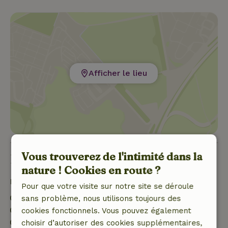
Afficher le lieu
Vous trouverez de l'intimité dans la
Bon à savoir
nature ! Cookies en route ?
Détails du séjour
Pour que votre visite sur notre site se déroule
Arrivée: 16:00- 23:59
sans problème, nous utilisons toujours des
Départ: 07:00- 10:00
cookies fonctionnels. Vous pouvez également
Séjour sans contact possible
choisir d’autoriser des cookies supplémentaires,