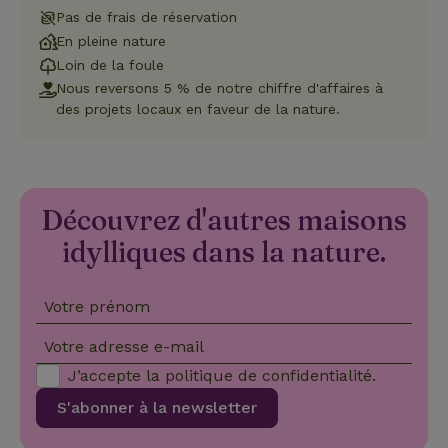
Pas de frais de réservation
En pleine nature
Loin de la foule
Nous reversons 5 % de notre chiffre d'affaires à
Strictement nécessaires
Performance
Ciblage
des projets locaux en faveur de la nature.
Fonctionnalité
Les cookies strictement nécessaires habilitent des
fonctionnalités de base du site Web telles que la connexion
des utilisateurs et la gestion des comptes. Le site Web ne
Découvrez d'autres maisons
peut pas être utilisé correctement sans les cookies
strictement nécessaires.
idylliques dans la nature.
Fournisseur
/
Nom
Expiration
Description
Domaine
Votre prénom
CookieScriptConsent
CookieScript
4
Ce cookie e
.maisonnature.fr
semaines
utilisé par l
2 jours
service
Votre adresse e-mail
Cookie-
Script.com
J’accepte la
politique de confidentialité
.
pour
mémoriser
S'abonner à la newsletter
les
préférence
de