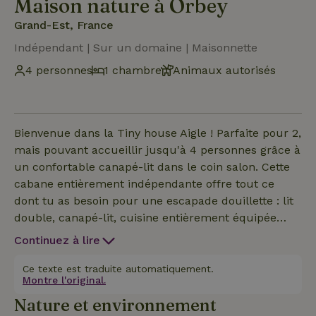
Maison nature à Orbey
Grand-Est, France
Indépendant | Sur un domaine | Maisonnette
4 personnes
1 chambre
Animaux autorisés
Bienvenue dans la Tiny house Aigle ! Parfaite pour 2,
mais pouvant accueillir jusqu'à 4 personnes grâce à
un confortable canapé-lit dans le coin salon. Cette
cabane entièrement indépendante offre tout ce
dont tu as besoin pour une escapade douillette : lit
double, canapé-lit, cuisine entièrement équipée
(Nespresso, micro-ondes, réfrigérateur, cuisinière,
Continuez à lire
lave-vaisselle, bouilloire), salle de douche,
climatisation, minibar, jeux de société et fournitures
Ce texte est traduite automatiquement.
Montre l'original.
artistiques. À l'extérieur, tu trouveras deux
Nature et environnement
terrasses privées : l'une ensoleillée, idéale pour