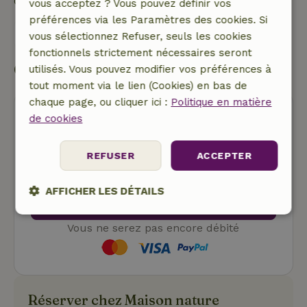
Contacte le propriétaire de la Maison nature.
vous acceptez ? Vous pouvez définir vos
préférences via les Paramètres des cookies. Si
Envoyer un message
vous sélectionnez Refuser, seuls les cookies
fonctionnels strictement nécessaires seront
Commencer ma réservation
utilisés. Vous pouvez modifier vos préférences à
tout moment via le lien (Cookies) en bas de
chaque page, ou cliquer ici :
Politique en matière
de cookies
REFUSER
ACCEPTER
Annulation gratuite
AFFICHER LES DÉTAILS
Commencer ma réservation
Strictement
Performance
Ciblage
Vous ne serez pas encore débité
nécessaires
Fonctionnalité
Réserver chez Maison nature