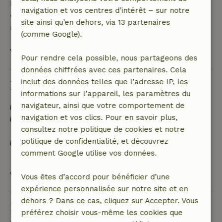
l'arrivée : remboursement de 10 %
navigation et vos centres d’intérêt – sur notre
• le jour de l'arrivée ou après : aucun
site ainsi qu’en dehors, via 13 partenaires
remboursement
(comme Google).
Voir tout
Pour rendre cela possible, nous partageons des
données chiffrées avec ces partenaires. Cela
inclut des données telles que l’adresse IP, les
Durabilité
informations sur l’appareil, les paramètres du
navigateur, ainsi que votre comportement de
Matériaux d'isolation naturelle
navigation et vos clics. Pour en savoir plus,
Construit avec des matériaux de construction
consultez notre politique de cookies et notre
naturels
politique de confidentialité, et découvrez
Les déchets alimentaires sont réduits au
comment Google utilise vos données.
minimum
Voir tout
Vous êtes d’accord pour bénéficier d’une
expérience personnalisée sur notre site et en
dehors ? Dans ce cas, cliquez sur Accepter. Vous
Poser une question
préférez choisir vous-même les cookies que