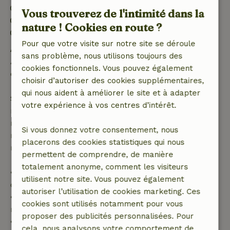
Arrivée: 16:00- 23:00
Vous trouverez de l'intimité dans la
Départ: 07:00- 10:00
nature ! Cookies en route ?
Séjour sans contact possible
Pour que votre visite sur notre site se déroule
Annulation gratuite dans les 24 heures
sans problème, nous utilisons toujours des
Annulation gratuite dans les 24 heures suivant la
cookies fonctionnels. Vous pouvez également
confirmation de ta réservation.
choisir d’autoriser des cookies supplémentaires,
qui nous aident à améliorer le site et à adapter
Si tu annules dans le délai indiqué, tu as droit à un
votre expérience à vos centres d’intérêt.
remboursement intégral du montant de la
réservation. Passé ce délai, tu recevras un
Si vous donnez votre consentement, nous
remboursement partiel du coût du voyage et un
placerons des cookies statistiques qui nous
remboursement à 100 % de l'acompte :
permettent de comprendre, de manière
totalement anonyme, comment les visiteurs
• jusqu'à 42 jours avant l'arrivée : remboursement
utilisent notre site. Vous pouvez également
de 70 %
autoriser l’utilisation de cookies marketing. Ces
• entre 42 et 28 jours avant l'arrivée :
cookies sont utilisés notamment pour vous
remboursement de 40 %
proposer des publicités personnalisées. Pour
• de 28 jours avant l'arrivée jusqu'au jour de
cela, nous analysons votre comportement de