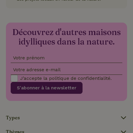
Fournisseur
/
Nom
Expiration
Description
Domaine
CookieScriptConsent
CookieScript
4
Ce cookie e
.maisonnature.fr
semaines
utilisé par l
2 jours
service
Découvrez d'autres maisons
Cookie-
Script.com
idylliques dans la nature.
pour
mémoriser
les
préférence
de
Votre prénom
consenteme
des visiteur
Votre adresse e-mail
en matière 
cookies. Il e
nécessaire
J’accepte la
politique de confidentialité
.
que la
bannière de
S'abonner à la newsletter
cookies
Cookie-
Script.com
Politique de confidentialité de Google
fonctionne
correctemen
Types
Thèmes