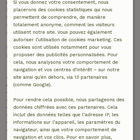
Si vous donnez votre consentement, nous
dont la date de début est dans les 28 jours,
placerons des cookies statistiques qui nous
l'annulation gratuite s'applique dans les 24 heures.
permettent de comprendre, de manière
Si tu annules dans le délai indiqué, tu as droit à un
totalement anonyme, comment les visiteurs
remboursement intégral du montant de la
utilisent notre site. Vous pouvez également
réservation.
autoriser l’utilisation de cookies marketing. Ces
cookies sont utilisés notamment pour vous
Passé ce délai, tu recevras un remboursement
proposer des publicités personnalisées. Pour
partiel du coût du séjour et un remboursement à
cela, nous analysons votre comportement de
100 % de l'acompte :
navigation et vos centres d’intérêt – sur notre
site ainsi qu’en dehors, via 13 partenaires
• Jusqu'à 42 jours avant l'arrivée : remboursement
(comme Google).
de 70 %
• Entre 42 et 28 jours avant l'arrivée :
Pour rendre cela possible, nous partageons des
remboursement de 40 %
données chiffrées avec ces partenaires. Cela
• De 28 jours avant l'arrivée jusqu'au jour même :
inclut des données telles que l’adresse IP, les
remboursement de 10 %
informations sur l’appareil, les paramètres du
• Le jour de l'arrivée ou après : aucun
navigateur, ainsi que votre comportement de
remboursement
navigation et vos clics. Pour en savoir plus,