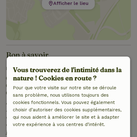
Afficher le lieu
Bon à savoir
Détails du séjour
Vous trouverez de l'intimité dans la
nature ! Cookies en route ?
Arrivée: 15:00- 22:00
Départ: 07:00- 11:00
Pour que votre visite sur notre site se déroule
Environnement sans feux d’artifice
sans problème, nous utilisons toujours des
cookies fonctionnels. Vous pouvez également
Annulation gratuite dans les 7 jours
choisir d’autoriser des cookies supplémentaires,
Annulation gratuite dans les 7 jours suivant la
qui nous aident à améliorer le site et à adapter
confirmation de ta réservation, à condition que la
votre expérience à vos centres d’intérêt.
demande de réservation ait été effectuée plus de 28
jours avant la date de début. Pour les réservations