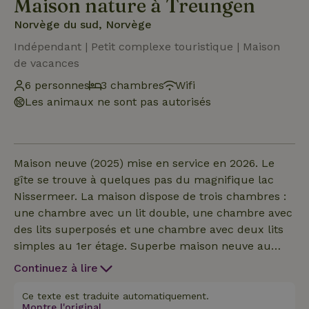
Maison nature à Treungen
Norvège du sud, Norvège
Indépendant | Petit complexe touristique | Maison
de vacances
6 personnes
3 chambres
Wifi
Les animaux ne sont pas autorisés
Maison neuve (2025) mise en service en 2026. Le
gîte se trouve à quelques pas du magnifique lac
Nissermeer. La maison dispose de trois chambres :
une chambre avec un lit double, une chambre avec
des lits superposés et une chambre avec deux lits
simples au 1er étage. Superbe maison neuve au
design moderne dans le sud de la Norvège
Continuez à lire
(Telemark), près de Treungen. Le lac Nisser est à 2
heures de route de Kristiansand et est facilement
Ce texte est traduite automatiquement.
Montre l'original.