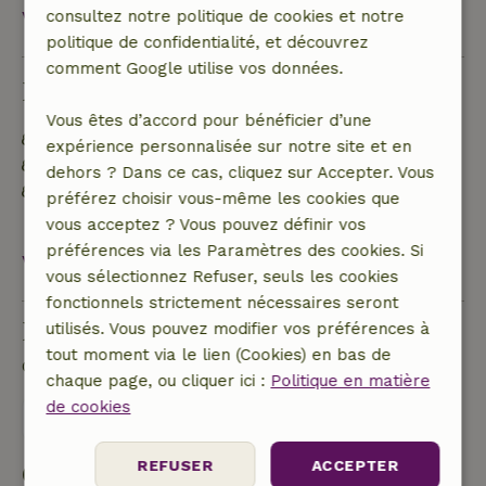
consultez notre politique de cookies et notre
Voir tout
politique de confidentialité, et découvrez
comment Google utilise vos données.
Durabilité
Vous êtes d’accord pour bénéficier d’une
Étiquette énergétique : A
expérience personnalisée sur notre site et en
Matériaux d'isolation naturelle
dehors ? Dans ce cas, cliquez sur Accepter. Vous
Construit avec des matériaux de construction
préférez choisir vous-même les cookies que
naturels
vous acceptez ? Vous pouvez définir vos
préférences via les Paramètres des cookies. Si
Voir tout
vous sélectionnez Refuser, seuls les cookies
fonctionnels strictement nécessaires seront
Poser une question
utilisés. Vous pouvez modifier vos préférences à
tout moment via le lien (Cookies) en bas de
Contacte le propriétaire de la Maison nature.
chaque page, ou cliquer ici :
Politique en matière
de cookies
Envoyer un message
REFUSER
ACCEPTER
Commencer ma réservation