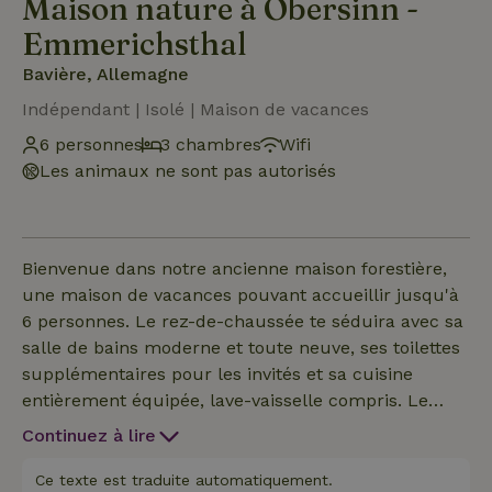
Maison nature à Obersinn -
Emmerichsthal
Bavière, Allemagne
Indépendant | Isolé | Maison de vacances
6 personnes
3 chambres
Wifi
Les animaux ne sont pas autorisés
Bienvenue dans notre ancienne maison forestière,
une maison de vacances pouvant accueillir jusqu'à
6 personnes. Le rez-de-chaussée te séduira avec sa
salle de bains moderne et toute neuve, ses toilettes
supplémentaires pour les invités et sa cuisine
entièrement équipée, lave-vaisselle compris. Le
salon-salle à manger, très confortable, t'invite à te
Continuez à lire
détendre devant son poêle à bois, tandis que notre
cave à vin te réserve des vins de la région. À l'étage,
Ce texte est traduite automatiquement.