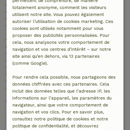
permettent de comprendre, de manière
remboursement intégral du montant de la
totalement anonyme, comment les visiteurs
réservation. Passé ce délai, tu recevras un
utilisent notre site. Vous pouvez également
remboursement partiel du coût du voyage et un
autoriser l’utilisation de cookies marketing. Ces
remboursement à 100 % de l'acompte :
cookies sont utilisés notamment pour vous
proposer des publicités personnalisées. Pour
• jusqu'à 42 jours avant l'arrivée : remboursement
cela, nous analysons votre comportement de
de 70 %
navigation et vos centres d’intérêt – sur notre
• entre 42 et 28 jours avant l'arrivée :
site ainsi qu’en dehors, via 13 partenaires
remboursement de 40 %
(comme Google).
• de 28 jours avant l'arrivée jusqu'au jour de
l'arrivée : remboursement de 10 %
Pour rendre cela possible, nous partageons des
• le jour de l'arrivée ou après : aucun
données chiffrées avec ces partenaires. Cela
remboursement
inclut des données telles que l’adresse IP, les
informations sur l’appareil, les paramètres du
Voir tout
navigateur, ainsi que votre comportement de
navigation et vos clics. Pour en savoir plus,
consultez notre politique de cookies et notre
Durabilité
politique de confidentialité, et découvrez