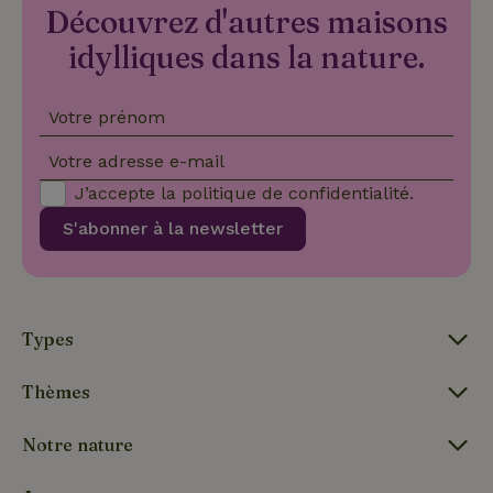
Découvrez d'autres maisons
CookieScriptConsent
CookieScript
4
Ce cookie e
.maisonnature.fr
semaines
utilisé par l
2 jours
service
idylliques dans la nature.
Cookie-
Script.com
pour
mémoriser
Votre prénom
les
préférence
de
Votre adresse e-mail
consenteme
des visiteur
J’accepte la
politique de confidentialité
.
en matière 
cookies. Il e
S'abonner à la newsletter
nécessaire
que la
bannière de
cookies
Cookie-
Script.com
Politique de confidentialité de Google
fonctionne
Types
correctemen
Thèmes
Nom
Fournisseur
/
Domaine
Expirat
Notre nature
Fournisseur
/
Nom
Expiration
Description
_nhft_search-geo-json
www.maisonnature.fr
Sessi
Domaine
Fournisseur
/