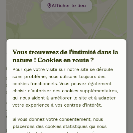
Afficher le lieu
Vous trouverez de l'intimité dans la
Bon à savoir
nature ! Cookies en route ?
Détails du séjour
Pour que votre visite sur notre site se déroule
sans problème, nous utilisons toujours des
Arrivée: 15:00- 22:00
cookies fonctionnels. Vous pouvez également
Départ: 07:00- 11:00
choisir d’autoriser des cookies supplémentaires,
Environnement sans feux d’artifice
qui nous aident à améliorer le site et à adapter
Annulation gratuite dans les 24 heures
votre expérience à vos centres d’intérêt.
Annulation gratuite dans les 24 heures suivant la
confirmation de ta réservation.
Si vous donnez votre consentement, nous
placerons des cookies statistiques qui nous
Si tu annules dans le délai indiqué, tu as droit à un