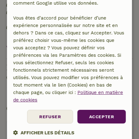
comment Google utilise vos données.
Matériaux d'isolation naturelle
Construit avec des matériaux de construction
Vous êtes d’accord pour bénéficier d’une
naturels
expérience personnalisée sur notre site et en
Les déchets alimentaires sont réduits au
dehors ? Dans ce cas, cliquez sur Accepter. Vous
minimum
préférez choisir vous-même les cookies que
Voir tout
vous acceptez ? Vous pouvez définir vos
préférences via les Paramètres des cookies. Si
vous sélectionnez Refuser, seuls les cookies
Poser une question
fonctionnels strictement nécessaires seront
Contacte le propriétaire de la Maison nature.
utilisés. Vous pouvez modifier vos préférences à
tout moment via le lien (Cookies) en bas de
Envoyer un message
chaque page, ou cliquer ici :
Politique en matière
de cookies
Commencer ma réservation
REFUSER
ACCEPTER
AFFICHER LES DÉTAILS