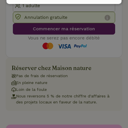
Strictement
Performance
Ciblage
nécessaires
Annulation gratuite
Commencer ma réservation
Fonctionnalité
Vous ne serez pas encore débité
Réserver chez Maison nature
Strictement nécessaires
Performance
Ciblage
Pas de frais de réservation
Fonctionnalité
En pleine nature
Loin de la foule
Les cookies strictement nécessaires habilitent des
Nous reversons 5 % de notre chiffre d'affaires à
fonctionnalités de base du site Web telles que la connexion
des utilisateurs et la gestion des comptes. Le site Web ne
des projets locaux en faveur de la nature.
peut pas être utilisé correctement sans les cookies
strictement nécessaires.
Fournisseur
/
Nom
Expiration
Description
Domaine