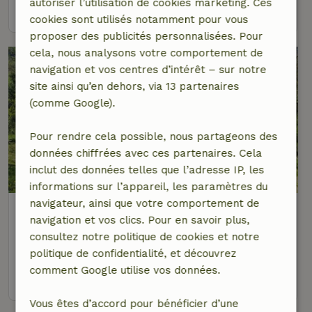
autoriser l’utilisation de cookies marketing. Ces
voir
cookies sont utilisés notamment pour vous
proposer des publicités personnalisées. Pour
cela, nous analysons votre comportement de
navigation et vos centres d’intérêt – sur notre
site ainsi qu’en dehors, via 13 partenaires
(comme Google).
Pour rendre cela possible, nous partageons des
données chiffrées avec ces partenaires. Cela
inclut des données telles que l’adresse IP, les
informations sur l’appareil, les paramètres du
navigateur, ainsi que votre comportement de
Maison nature à POLINAGO
navigation et vos clics. Pour en savoir plus,
Émilie-Romagne, Italie
consultez notre politique de cookies et notre
4 personnes
2 Chambres à coucher
politique de confidentialité, et découvrez
comment Google utilise vos données.
voir
Vous êtes d’accord pour bénéficier d’une