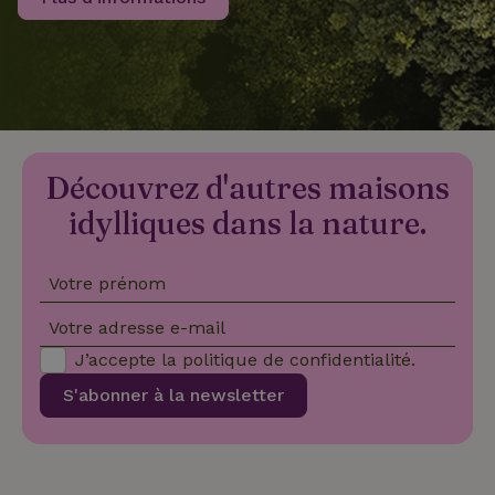
recently_viewed_houses
www.maisonnature.fr
Sessi
_nhftconstraint_new-
www.maisonnature.fr
Sessi
calendar
Découvrez d'autres maisons
_nhft_safety-deposit-refund
www.maisonnature.fr
Sessi
idylliques dans la nature.
Votre prénom
Votre adresse e-mail
J’accepte la
politique de confidentialité
.
S'abonner à la newsletter
_nhftconstraint_search-
www.maisonnature.fr
Sessi
geo-json