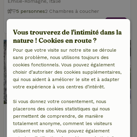
Émilie-Romagne, Italie
5 personnes
2 Chambres à coucher
voir
Vous trouverez de l'intimité dans la
nature ! Cookies en route ?
Pour que votre visite sur notre site se déroule
sans problème, nous utilisons toujours des
cookies fonctionnels. Vous pouvez également
choisir d’autoriser des cookies supplémentaires,
qui nous aident à améliorer le site et à adapter
votre expérience à vos centres d’intérêt.
Si vous donnez votre consentement, nous
placerons des cookies statistiques qui nous
Maison nature à Ferrara
permettent de comprendre, de manière
Émilie-Romagne, Italie
totalement anonyme, comment les visiteurs
6 personnes
1 Chambre à coucher
utilisent notre site. Vous pouvez également