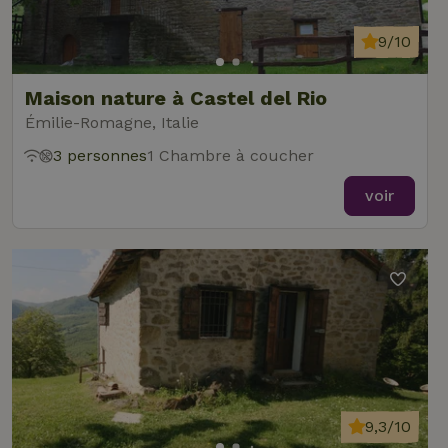
9/10
Maison nature à Castel del Rio
Émilie-Romagne, Italie
3 personnes
1 Chambre à coucher
voir
9,3/10