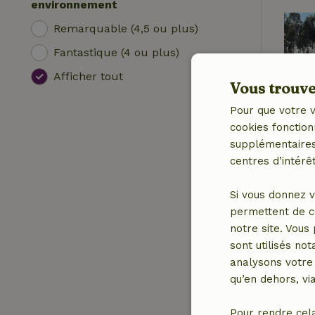
environnement
Remarquable (4,5 ou plus)
Fantastique (4 ou plus)
Afficher tout
Vous trouver
Pour que votre v
cookies fonction
supplémentaires,
centres d’intérêt
Si vous donnez v
permettent de c
notre site. Vous
sont utilisés no
analysons votre 
qu’en dehors, vi
Pour rendre cel