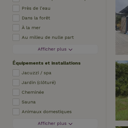
Près de l'eau
Dans la forêt
À la mer
Au milieu de nulle part
Dans les champs
Afficher plus
Avec vue
Ḗquipements et installations
Dans les polders
Jacuzzi / spa
En montagne
Jardin (clôturé)
Maison isolée
Cheminée
Dans le verger
Sauna
Pêche à proximité
Animaux domestiques
Zone sans feux d'artifice
Afficher plus