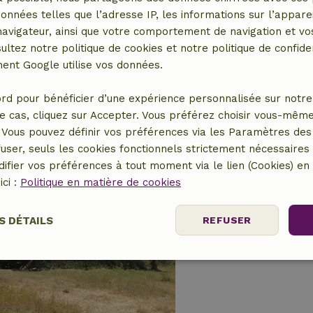
données telles que l’adresse IP, les informations sur l’apparei
vigateur, ainsi que votre comportement de navigation et vos
Maison nature à A
ultez notre politique de cookies et notre politique de confiden
Alentejo, Portugal
nt Google utilise vos données.
2 personnes
1 Cha
rd pour bénéficier d’une expérience personnalisée sur notre 
e cas, cliquez sur Accepter. Vous préférez choisir vous-même
Vous pouvez définir vos préférences via les Paramètres des 
user, seuls les cookies fonctionnels strictement nécessaires s
ifier vos préférences à tout moment via le lien (Cookies) e
ici :
Politique en matière de cookies
Maison nature à A
Alentejo, Portugal
S DÉTAILS
REFUSER
2 personnes
1 Chamb
nt
Performance
Ciblage
Fo
es