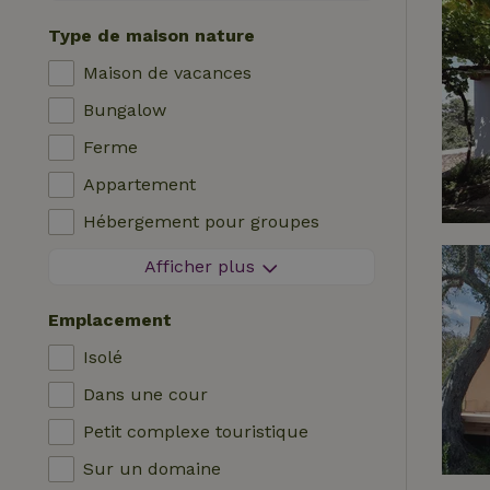
Séjour sans contact
Type de maison nature
Réservation instantanée
Maison de vacances
Machine à laver
Bungalow
Lave-vaisselle
Ferme
Meubles de jardin
Appartement
Accès à Internet (WiFi)
Hébergement pour groupes
Réfrigérateur avec compartiment
Maisonnette
congélateur
Afficher plus
Chambre d'hôtes
Jardin
Emplacement
Maison de campagne
Télévision
Isolé
Chalet
Internet
Dans une cour
Villa
Four
Petit complexe touristique
Glamping
Barbecue
Sur un domaine
Cabane en rondins
Chauffage (central)