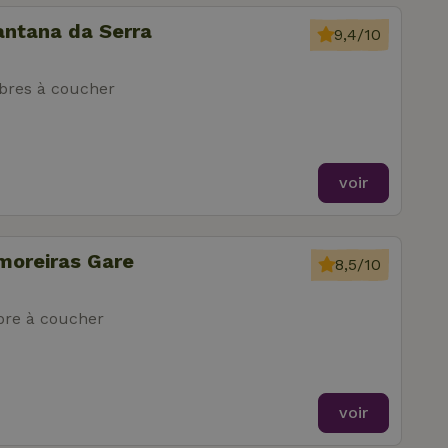
antana da Serra
9,4/10
res à coucher
voir
moreiras Gare
8,5/10
re à coucher
voir