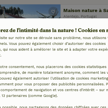
Maison nature à S
Alentejo, Portugal
3 personnes
1 Cha
ez de l'intimité dans la nature ! Cookies en 
isite sur notre site se déroule sans problème, nous utilisons 
nels. Vous pouvez également choisir d’autoriser des cookies
 qui nous aident à améliorer le site et à adapter votre expé
.
Maison nature à A
otre consentement, nous placerons des cookies statistiques 
Alentejo, Portugal
omprendre, de manière totalement anonyme, comment les vis
 pouvez également autoriser l’utilisation de cookies marketin
2 personnes
1 Chamb
tamment pour vous proposer des publicités personnalisées. P
comportement de navigation et vos centres d’intérêt – sur no
a 13 partenaires (comme Google).
a possible, nous partageons des données chiffrées avec ces 