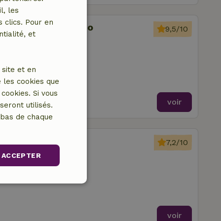
l, les
 clics. Pour en
ldeia do Rouquenho
9,5/10
tialité, et
mbre à coucher
site et en
 les cookies que
cookies. Si vous
voir
eront utilisés.
n bas de chaque
bela
7,2/10
ACCEPTER
re à coucher
nctionnalité
voir