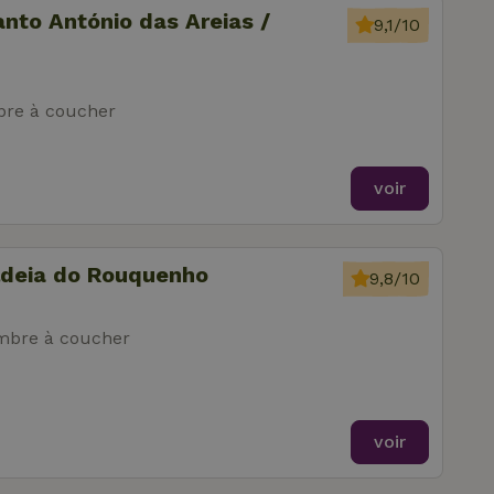
nto António das Areias /
9,1/10
re à coucher
voir
ldeia do Rouquenho
9,8/10
mbre à coucher
voir