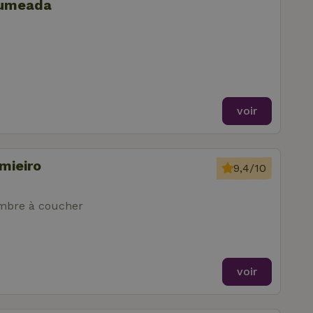
Cumeada
voir
mieiro
9,4/10
mbre à coucher
voir