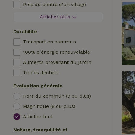
Près du centre d'un village
Logis
Chaise haute bébé
A l'orée d'un village
Afficher plus
Roulotte
Lit pour enfant
Sur une île
Hutte
Bain
Durabilité
Tente safari
Station de recharge pour voiture
Transport en commun
Emplacement de camping
Piscine (en commun)
100% d'énergie renouvelable
Yourte
Accessible aux fauteuils roulants
Aliments provenant du jardin
Bateau
Piscine (privée)
Tri des déchets
Cabane dans les arbres
Evaluation générale
Wrap house
Hors du commun (9 ou plus)
Magnifique (8 ou plus)
Afficher tout
Nature, tranquillité et