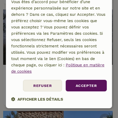
Vous êtes d’accord pour bénéficier d’une
expérience personnalisée sur notre site et en
dehors ? Dans ce cas, cliquez sur Accepter. Vous
préférez choisir vous-même les cookies que
vous acceptez ? Vous pouvez définir vos
préférences via les Paramètres des cookies. Si
vous sélectionnez Refuser, seuls les cookies
fonctionnels strictement nécessaires seront
utilisés. Vous pouvez modifier vos préférences à
9,3/10
tout moment via le lien (Cookies) en bas de
chaque page, ou cliquer ici :
Politique en matière
Maison nature à Arnhem
de cookies
À 6 km distance de Arnhem
REFUSER
ACCEPTER
2 personnes
1 Chambre à coucher
voir
AFFICHER LES DÉTAILS
Strictement
Performance
Ciblage
nécessaires