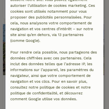
4 personnes
1 Chambre à coucher
autoriser l’utilisation de cookies marketing. Ces
voir
cookies sont utilisés notamment pour vous
proposer des publicités personnalisées. Pour
cela, nous analysons votre comportement de
navigation et vos centres d’intérêt – sur notre
site ainsi qu’en dehors, via 13 partenaires
(comme Google).
Pour rendre cela possible, nous partageons des
données chiffrées avec ces partenaires. Cela
inclut des données telles que l’adresse IP, les
informations sur l’appareil, les paramètres du
navigateur, ainsi que votre comportement de
Maison nature à Duiven
navigation et vos clics. Pour en savoir plus,
À 6 km distance de Arnhem
consultez notre politique de cookies et notre
politique de confidentialité, et découvrez
4 personnes
1 Chambre à coucher
comment Google utilise vos données.
voir