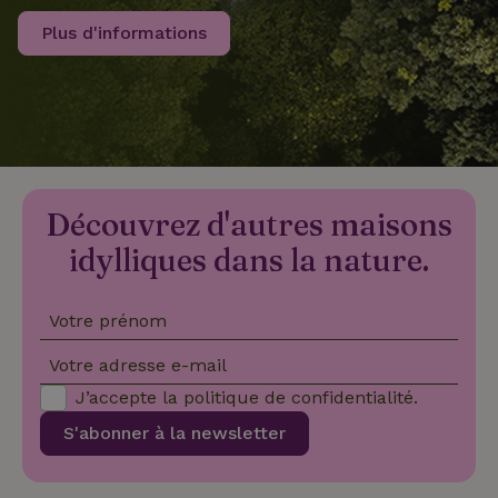
Plus d'informations
recently_viewed_houses
www.maisonnature.fr
Sessi
_nhftconstraint_new-
www.maisonnature.fr
Sessi
calendar
Découvrez d'autres maisons
_nhft_safety-deposit-refund
www.maisonnature.fr
Sessi
idylliques dans la nature.
Votre prénom
Votre adresse e-mail
J’accepte la
politique de confidentialité
.
_nhftconstraint_search-
www.maisonnature.fr
Sessi
S'abonner à la newsletter
geo-json