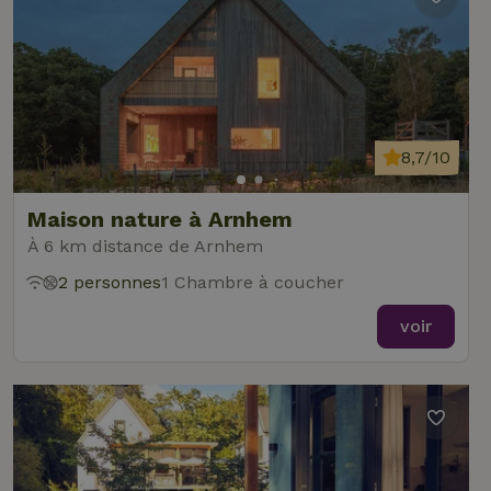
8,7/10
Maison nature à Arnhem
À 6 km distance de Arnhem
2 personnes
1 Chambre à coucher
voir