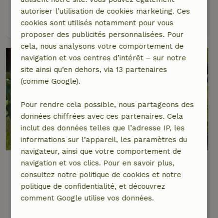
5 personnes
3 Chambres à coucher
autoriser l’utilisation de cookies marketing. Ces
voir
cookies sont utilisés notamment pour vous
proposer des publicités personnalisées. Pour
cela, nous analysons votre comportement de
navigation et vos centres d’intérêt – sur notre
site ainsi qu’en dehors, via 13 partenaires
(comme Google).
Pour rendre cela possible, nous partageons des
données chiffrées avec ces partenaires. Cela
inclut des données telles que l’adresse IP, les
9,4/10
informations sur l’appareil, les paramètres du
navigateur, ainsi que votre comportement de
Maison nature à Well
navigation et vos clics. Pour en savoir plus,
À 2 km distance de Blitterswijck
consultez notre politique de cookies et notre
politique de confidentialité, et découvrez
2 personnes
1 Chambre à coucher
comment Google utilise vos données.
voir