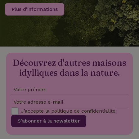
Plus d'informations
recently_viewed_houses
www.maisonnature.fr
Sessi
_nhftconstraint_new-
www.maisonnature.fr
Sessi
calendar
Découvrez d'autres maisons
_nhft_safety-deposit-refund
www.maisonnature.fr
Sessi
idylliques dans la nature.
Votre prénom
Votre adresse e-mail
J’accepte la
politique de confidentialité
.
_nhftconstraint_search-
www.maisonnature.fr
Sessi
S'abonner à la newsletter
geo-json