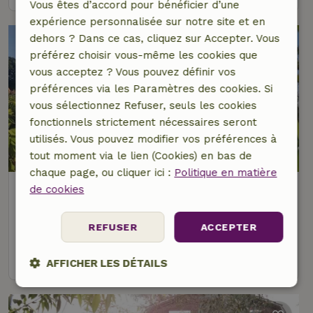
Vous êtes d’accord pour bénéficier d’une
expérience personnalisée sur notre site et en
dehors ? Dans ce cas, cliquez sur Accepter. Vous
préférez choisir vous-même les cookies que
vous acceptez ? Vous pouvez définir vos
préférences via les Paramètres des cookies. Si
vous sélectionnez Refuser, seuls les cookies
fonctionnels strictement nécessaires seront
utilisés. Vous pouvez modifier vos préférences à
9,3/10
tout moment via le lien (Cookies) en bas de
chaque page, ou cliquer ici :
Politique en matière
Maison nature à Well
de cookies
À 2 km distance de Blitterswijck
REFUSER
ACCEPTER
2 personnes
1 Chambre à coucher
voir
AFFICHER LES DÉTAILS
Strictement
Performance
Ciblage
nécessaires