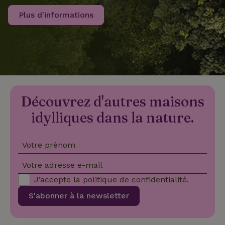
Plus d'informations
recently_viewed_houses
www.maisonnature.fr
Sessi
_nhftconstraint_new-
www.maisonnature.fr
Sessi
calendar
Découvrez d'autres maisons
_nhft_safety-deposit-refund
www.maisonnature.fr
Sessi
idylliques dans la nature.
Votre prénom
Votre adresse e-mail
J’accepte la
politique de confidentialité
.
_nhftconstraint_search-
www.maisonnature.fr
Sessi
S'abonner à la newsletter
geo-json