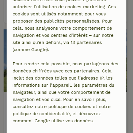
3 personnes
2 Chambres à coucher
autoriser l’utilisation de cookies marketing. Ces
voir
cookies sont utilisés notamment pour vous
proposer des publicités personnalisées. Pour
cela, nous analysons votre comportement de
navigation et vos centres d’intérêt – sur notre
site ainsi qu’en dehors, via 13 partenaires
(comme Google).
Pour rendre cela possible, nous partageons des
données chiffrées avec ces partenaires. Cela
inclut des données telles que l’adresse IP, les
6,3/10
informations sur l’appareil, les paramètres du
navigateur, ainsi que votre comportement de
Maison nature à Moressée
navigation et vos clics. Pour en savoir plus,
À 12 km distance de Hamois
consultez notre politique de cookies et notre
politique de confidentialité, et découvrez
9 personnes
comment Google utilise vos données.
voir