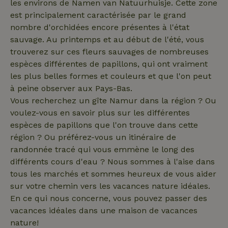
les environs de Namen van Natuurhuisje. Cette zone
_nhftconstraint_search-
www.maisonnature.fr
Sessi
est principalement caractérisée par le grand
geo-json
nombre d'orchidées encore présentes à l'état
sauvage. Au printemps et au début de l'été, vous
trouverez sur ces fleurs sauvages de nombreuses
espèces différentes de papillons, qui ont vraiment
_nhftconstraint_search-
www.maisonnature.fr
Sessi
lowest-price
les plus belles formes et couleurs et que l'on peut
à peine observer aux Pays-Bas.
Vous recherchez un gîte Namur dans la région ? Ou
voulez-vous en savoir plus sur les différentes
espèces de papillons que l'on trouve dans cette
_nhft_term-search
www.maisonnature.fr
Sessi
région ? Ou préférez-vous un itinéraire de
randonnée tracé qui vous emmène le long des
différents cours d'eau ? Nous sommes à l'aise dans
tous les marchés et sommes heureux de vous aider
_nhftconstraint_search-
www.maisonnature.fr
Sessi
sur votre chemin vers les vacances nature idéales.
group-locations
En ce qui nous concerne, vous pouvez passer des
vacances idéales dans une maison de vacances
nature!