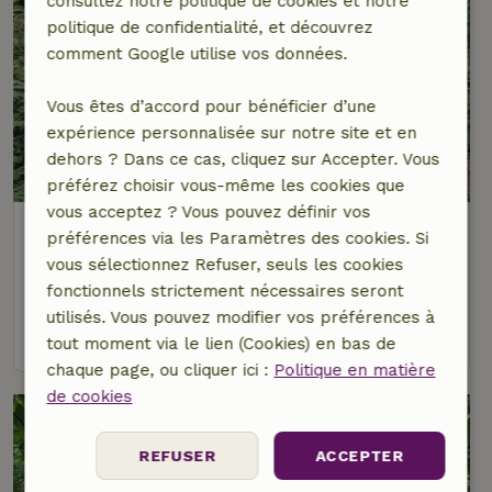
consultez notre politique de cookies et notre
politique de confidentialité, et découvrez
comment Google utilise vos données.
Vous êtes d’accord pour bénéficier d’une
expérience personnalisée sur notre site et en
dehors ? Dans ce cas, cliquez sur Accepter. Vous
8,5/10
préférez choisir vous-même les cookies que
vous acceptez ? Vous pouvez définir vos
Maison nature à Oignies-en-Thiérache
préférences via les Paramètres des cookies. Si
Namur, Belgique
vous sélectionnez Refuser, seuls les cookies
4 personnes
2 Chambres à coucher
fonctionnels strictement nécessaires seront
utilisés. Vous pouvez modifier vos préférences à
voir
tout moment via le lien (Cookies) en bas de
chaque page, ou cliquer ici :
Politique en matière
de cookies
REFUSER
ACCEPTER