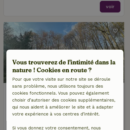
voir
Vous trouverez de l'intimité dans la
nature ! Cookies en route ?
9,1/10
Pour que votre visite sur notre site se déroule
sans problème, nous utilisons toujours des
Maison nature à Oignies-En-Thiérache
cookies fonctionnels. Vous pouvez également
(Viroinval)
choisir d’autoriser des cookies supplémentaires,
Namur, Belgique
qui nous aident à améliorer le site et à adapter
4 personnes
2 Chambres à coucher
votre expérience à vos centres d’intérêt.
voir
Si vous donnez votre consentement, nous