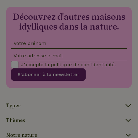
_nhftconstraint_user-
www.maisonnature.fr
Sessi
create-account
Découvrez d'autres maisons
idylliques dans la nature.
nature_house_session
www.maisonnature.fr
1 sema
Votre prénom
_nhft_open-gds-onboarding
www.maisonnature.fr
Sessi
Votre adresse e-mail
J’accepte la
politique de confidentialité
.
S'abonner à la newsletter
Types
_nhft_search-group-
www.maisonnature.fr
Sessi
locations
Thèmes
Notre nature