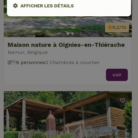
AFFICHER LES DÉTAILS
Strictement
Performance
Ciblage
nécessaires
9,2/10
Maison nature à Oignies-en-Thiérache
Fonctionnalité
Namur, Belgique
6 personnes
3 Chambres à coucher
voir
Strictement nécessaires
Performance
Ciblage
Fonctionnalité
Les cookies strictement nécessaires habilitent des
fonctionnalités de base du site Web telles que la connexion
des utilisateurs et la gestion des comptes. Le site Web ne
peut pas être utilisé correctement sans les cookies
strictement nécessaires.