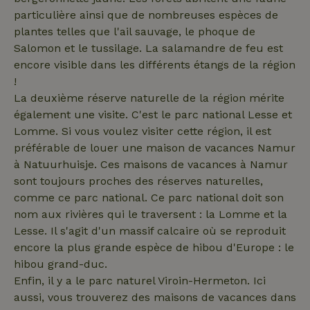
particulière ainsi que de nombreuses espèces de
_nhft_user-create-account
www.maisonnature.fr
Sessi
plantes telles que l'ail sauvage, le phoque de
Salomon et le tussilage. La salamandre de feu est
encore visible dans les différents étangs de la région
!
La deuxième réserve naturelle de la région mérite
recently_viewed_houses
www.maisonnature.fr
Sessi
également une visite. C'est le parc national Lesse et
_nhftconstraint_new-
www.maisonnature.fr
Sessi
calendar
Lomme. Si vous voulez visiter cette région, il est
préférable de louer une maison de vacances Namur
à Natuurhuisje. Ces maisons de vacances à Namur
sont toujours proches des réserves naturelles,
_nhft_safety-deposit-refund
www.maisonnature.fr
Sessi
comme ce parc national. Ce parc national doit son
nom aux rivières qui le traversent : la Lomme et la
Lesse. Il s'agit d'un massif calcaire où se reproduit
encore la plus grande espèce de hibou d'Europe : le
hibou grand-duc.
Enfin, il y a le parc naturel Viroin-Hermeton. Ici
aussi, vous trouverez des maisons de vacances dans