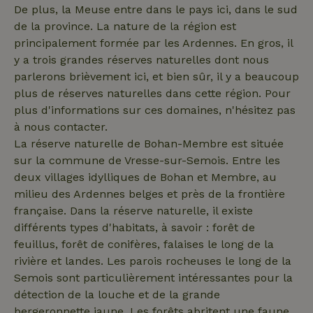
_nhftconstraint_term-
www.maisonnature.fr
Sessi
De plus, la Meuse entre dans le pays ici, dans le sud
de visiter
search
ledit site
de la province. La nature de la région est
Web.
principalement formée par les Ardennes. En gros, il
y a trois grandes réserves naturelles dont nous
parlerons brièvement ici, et bien sûr, il y a beaucoup
_cfuvid
.challenges.cloudflare.com
Sessi
plus de réserves naturelles dans cette région. Pour
plus d'informations sur ces domaines, n'hésitez pas
à nous contacter.
La réserve naturelle de Bohan-Membre est située
sur la commune de Vresse-sur-Semois. Entre les
deux villages idylliques de Bohan et Membre, au
milieu des Ardennes belges et près de la frontière
française. Dans la réserve naturelle, il existe
différents types d'habitats, à savoir : forêt de
feuillus, forêt de conifères, falaises le long de la
_nhftconstraint_safety-
www.maisonnature.fr
Sessi
rivière et landes. Les parois rocheuses le long de la
deposit-refund
Semois sont particulièrement intéressantes pour la
détection de la louche et de la grande
bergeronnette jaune. Les forêts abritent une faune