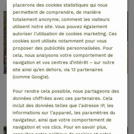
placerons des cookies statistiques qui nous
permettent de comprendre, de manière
totalement anonyme, comment les visiteurs
utilisent notre site. Vous pouvez également
autoriser l’utilisation de cookies marketing. Ces
cookies sont utilisés notamment pour vous
proposer des publicités personnalisées. Pour
cela, nous analysons votre comportement de
navigation et vos centres d’intérêt – sur notre
8,9/10
site ainsi qu’en dehors, via 13 partenaires
(comme Google).
Maison nature à Viroinval
Namur, Belgique
Pour rendre cela possible, nous partageons des
4 personnes
2 Chambres à coucher
données chiffrées avec ces partenaires. Cela
inclut des données telles que l’adresse IP, les
voir
informations sur l’appareil, les paramètres du
navigateur, ainsi que votre comportement de
navigation et vos clics. Pour en savoir plus,