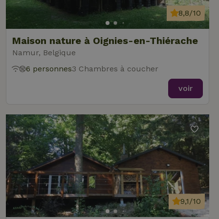
8,8/10
Maison nature à Oignies-en-Thiérache
Namur, Belgique
6 personnes
3 Chambres à coucher
voir
9,1/10