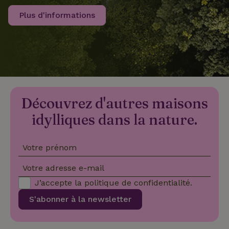
Plus d'informations
recently_viewed_houses
www.maisonnature.fr
Sessi
_nhftconstraint_new-
www.maisonnature.fr
Sessi
calendar
Découvrez d'autres maisons
_nhft_safety-deposit-refund
www.maisonnature.fr
Sessi
idylliques dans la nature.
Votre prénom
Votre adresse e-mail
J’accepte la
politique de confidentialité
.
_nhftconstraint_search-
www.maisonnature.fr
Sessi
S'abonner à la newsletter
geo-json