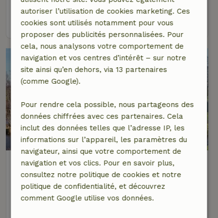
8 personnes
5 Chambres à coucher
autoriser l’utilisation de cookies marketing. Ces
voir
cookies sont utilisés notamment pour vous
proposer des publicités personnalisées. Pour
cela, nous analysons votre comportement de
navigation et vos centres d’intérêt – sur notre
site ainsi qu’en dehors, via 13 partenaires
(comme Google).
Pour rendre cela possible, nous partageons des
données chiffrées avec ces partenaires. Cela
inclut des données telles que l’adresse IP, les
informations sur l’appareil, les paramètres du
navigateur, ainsi que votre comportement de
Maison nature à De Veenhoop
navigation et vos clics. Pour en savoir plus,
À 4 km distance de Nij Beets
consultez notre politique de cookies et notre
politique de confidentialité, et découvrez
2 personnes
1 Chambre à coucher
comment Google utilise vos données.
voir