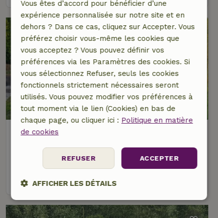
Vous êtes d’accord pour bénéficier d’une
expérience personnalisée sur notre site et en
dehors ? Dans ce cas, cliquez sur Accepter. Vous
préférez choisir vous-même les cookies que
vous acceptez ? Vous pouvez définir vos
préférences via les Paramètres des cookies. Si
vous sélectionnez Refuser, seuls les cookies
fonctionnels strictement nécessaires seront
utilisés. Vous pouvez modifier vos préférences à
9,2/10
tout moment via le lien (Cookies) en bas de
chaque page, ou cliquer ici :
Politique en matière
Maison nature à Tijnje
de cookies
À 4 km distance de Nij Beets
REFUSER
ACCEPTER
2 personnes
1 Chambre à coucher
voir
AFFICHER LES DÉTAILS
Strictement
Performance
Ciblage
nécessaires