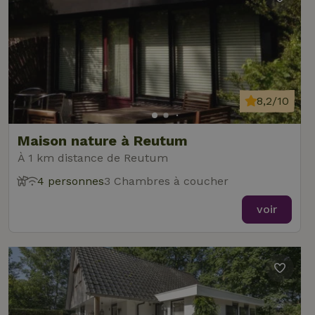
8,2/10
Maison nature à Reutum
À 1 km distance de Reutum
4 personnes
3 Chambres à coucher
voir