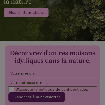
la nature
Plus d'informations
recently_viewed_houses
www.maisonnature.fr
Sessi
_nhftconstraint_new-
www.maisonnature.fr
Sessi
calendar
_nhft_safety-deposit-refund
www.maisonnature.fr
Sessi
Découvrez d'autres maisons
idylliques dans la nature.
Votre prénom
Votre adresse e-mail
J’accepte la
politique de confidentialité
.
_nhftconstraint_search-
www.maisonnature.fr
Sessi
geo-json
S'abonner à la newsletter