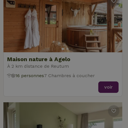
nécessaires
Fonctionnalité
Maison nature à Agelo
Strictement nécessaires
Performance
Ciblage
À 2 km distance de Reutum
Fonctionnalité
16 personnes
7 Chambres à coucher
Les cookies strictement nécessaires habilitent des
fonctionnalités de base du site Web telles que la connexion
voir
des utilisateurs et la gestion des comptes. Le site Web ne
peut pas être utilisé correctement sans les cookies
strictement nécessaires.
Fournisseur
/
Nom
Expiration
Description
Domaine
CookieScriptConsent
CookieScript
4
Ce cookie e
.maisonnature.fr
semaines
utilisé par l