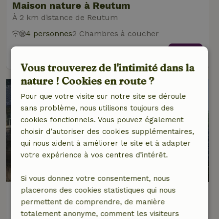
Maison nature à Reutum
À 2 km distance de Reutum
4 personnes
2 Chambres à coucher
voir
Vous trouverez de l'intimité dans la
nature ! Cookies en route ?
Pour que votre visite sur notre site se déroule
sans problème, nous utilisons toujours des
cookies fonctionnels. Vous pouvez également
choisir d’autoriser des cookies supplémentaires,
qui nous aident à améliorer le site et à adapter
votre expérience à vos centres d’intérêt.
8,6/10
Si vous donnez votre consentement, nous
placerons des cookies statistiques qui nous
Maison nature à Ootmarsum
permettent de comprendre, de manière
À 2 km distance de Reutum
totalement anonyme, comment les visiteurs