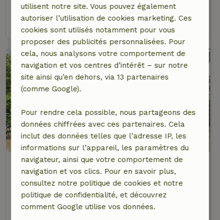
4 personnes
1 Chambre à coucher
utilisent notre site. Vous pouvez également
autoriser l’utilisation de cookies marketing. Ces
voir
cookies sont utilisés notamment pour vous
proposer des publicités personnalisées. Pour
cela, nous analysons votre comportement de
navigation et vos centres d’intérêt – sur notre
site ainsi qu’en dehors, via 13 partenaires
(comme Google).
Pour rendre cela possible, nous partageons des
données chiffrées avec ces partenaires. Cela
9,4/10
inclut des données telles que l’adresse IP, les
informations sur l’appareil, les paramètres du
navigateur, ainsi que votre comportement de
Maison nature à Reutum
navigation et vos clics. Pour en savoir plus,
À 2 km distance de Reutum
consultez notre politique de cookies et notre
5 personnes
3 Chambres à coucher
politique de confidentialité, et découvrez
comment Google utilise vos données.
voir