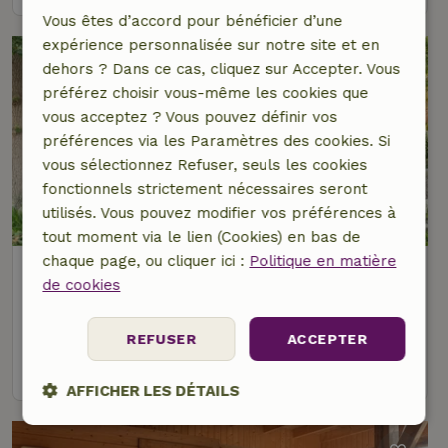
Vous êtes d’accord pour bénéficier d’une
expérience personnalisée sur notre site et en
dehors ? Dans ce cas, cliquez sur Accepter. Vous
préférez choisir vous-même les cookies que
vous acceptez ? Vous pouvez définir vos
préférences via les Paramètres des cookies. Si
vous sélectionnez Refuser, seuls les cookies
fonctionnels strictement nécessaires seront
9,2/10
utilisés. Vous pouvez modifier vos préférences à
tout moment via le lien (Cookies) en bas de
chaque page, ou cliquer ici :
Politique en matière
Maison nature à Agelo
de cookies
À 2 km distance de Reutum
16 personnes
8 Chambres à coucher
REFUSER
ACCEPTER
voir
AFFICHER LES DÉTAILS
Strictement
Performance
Ciblage