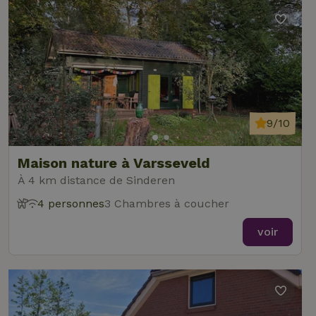
nécessaires
Fonctionnalité
9/10
Strictement nécessaires
Performance
Ciblage
Maison nature à Varsseveld
Fonctionnalité
À 4 km distance de Sinderen
Les cookies strictement nécessaires habilitent des
4 personnes
3 Chambres à coucher
fonctionnalités de base du site Web telles que la connexion
des utilisateurs et la gestion des comptes. Le site Web ne
voir
peut pas être utilisé correctement sans les cookies
strictement nécessaires.
Fournisseur
/
Nom
Expiration
Description
Domaine
CookieScriptConsent
CookieScript
4
Ce cookie e
.maisonnature.fr
semaines
utilisé par l