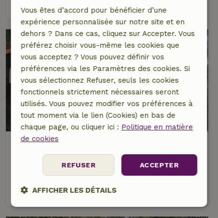
voir
Vous êtes d’accord pour bénéficier d’une
expérience personnalisée sur notre site et en
dehors ? Dans ce cas, cliquez sur Accepter. Vous
préférez choisir vous-même les cookies que
vous acceptez ? Vous pouvez définir vos
préférences via les Paramètres des cookies. Si
vous sélectionnez Refuser, seuls les cookies
fonctionnels strictement nécessaires seront
utilisés. Vous pouvez modifier vos préférences à
8,8/10
tout moment via le lien (Cookies) en bas de
chaque page, ou cliquer ici :
Politique en matière
de cookies
Maison nature à De Heurne
À 4 km distance de Sinderen
REFUSER
ACCEPTER
4 personnes
1 Chambre à coucher
voir
AFFICHER LES DÉTAILS
Strictement
Performance
Ciblage