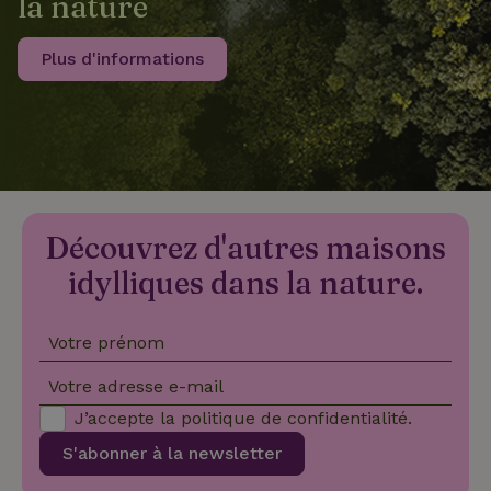
la nature
Plus d'informations
recently_viewed_houses
www.maisonnature.fr
Sessi
_nhftconstraint_new-
www.maisonnature.fr
Sessi
calendar
_nhft_safety-deposit-refund
www.maisonnature.fr
Sessi
Découvrez d'autres maisons
idylliques dans la nature.
Votre prénom
Votre adresse e-mail
J’accepte la
politique de confidentialité
.
_nhftconstraint_search-
www.maisonnature.fr
Sessi
geo-json
S'abonner à la newsletter