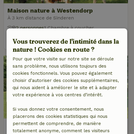
Maison nature à Westendorp
À 3 km distance de Sinderen
2 personnes
1 Chambre à coucher
voir
Vous trouverez de l'intimité dans la
nature ! Cookies en route ?
Pour que votre visite sur notre site se déroule
sans problème, nous utilisons toujours des
cookies fonctionnels. Vous pouvez également
choisir d’autoriser des cookies supplémentaires,
qui nous aident à améliorer le site et à adapter
votre expérience à vos centres d’intérêt.
9,2/10
Si vous donnez votre consentement, nous
placerons des cookies statistiques qui nous
permettent de comprendre, de manière
Maison nature à De Heurne
totalement anonyme, comment les visiteurs
À 3 km distance de Sinderen