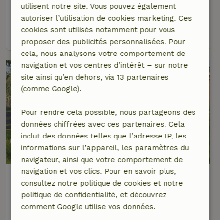
utilisent notre site. Vous pouvez également
6 personnes
3 Chambres à coucher
autoriser l’utilisation de cookies marketing. Ces
cookies sont utilisés notamment pour vous
voir
proposer des publicités personnalisées. Pour
cela, nous analysons votre comportement de
navigation et vos centres d’intérêt – sur notre
site ainsi qu’en dehors, via 13 partenaires
(comme Google).
Pour rendre cela possible, nous partageons des
données chiffrées avec ces partenaires. Cela
inclut des données telles que l’adresse IP, les
9,6/10
informations sur l’appareil, les paramètres du
navigateur, ainsi que votre comportement de
navigation et vos clics. Pour en savoir plus,
Maison nature à Westendorp
consultez notre politique de cookies et notre
À 3 km distance de Sinderen
politique de confidentialité, et découvrez
4 personnes
2 Chambres à coucher
comment Google utilise vos données.