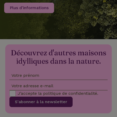
Plus d'informations
recently_viewed_houses
www.maisonnature.fr
Sessi
_nhftconstraint_new-
www.maisonnature.fr
Sessi
calendar
Découvrez d'autres maisons
_nhft_safety-deposit-refund
www.maisonnature.fr
Sessi
idylliques dans la nature.
Votre prénom
Votre adresse e-mail
J’accepte la
politique de confidentialité
.
_nhftconstraint_search-
www.maisonnature.fr
Sessi
S'abonner à la newsletter
geo-json