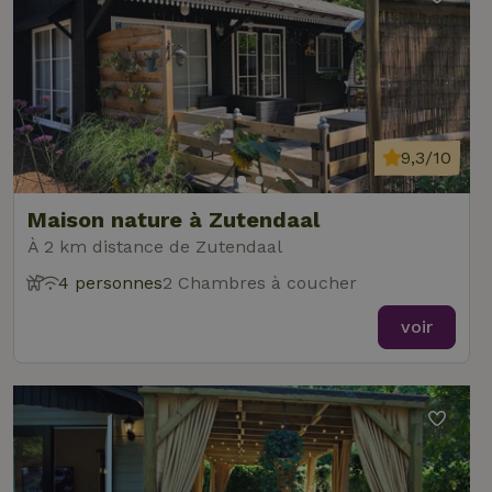
9,3/10
Maison nature à Zutendaal
À 2 km distance de Zutendaal
4 personnes
2 Chambres à coucher
voir