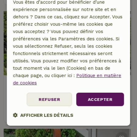
Vous êtes d’accord pour bénéficier d’une
expérience personnalisée sur notre site et en
dehors ? Dans ce cas, cliquez sur Accepter. Vous
préférez choisir vous-même les cookies que
vous acceptez ? Vous pouvez définir vos
préférences via les Paramètres des cookies. Si
vous sélectionnez Refuser, seuls les cookies
fonctionnels strictement nécessaires seront
utilisés. Vous pouvez modifier vos préférences à
8,7/10
tout moment via le lien (Cookies) en bas de
chaque page, ou cliquer ici :
Politique en matière
Maison nature à Zutendaal
de cookies
À 2 km distance de Zutendaal
REFUSER
ACCEPTER
5 personnes
2 Chambres à coucher
voir
AFFICHER LES DÉTAILS
Strictement
Performance
Ciblage
nécessaires