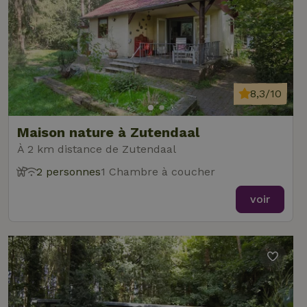
8,3/10
Maison nature à Zutendaal
À 2 km distance de Zutendaal
2 personnes
1 Chambre à coucher
voir