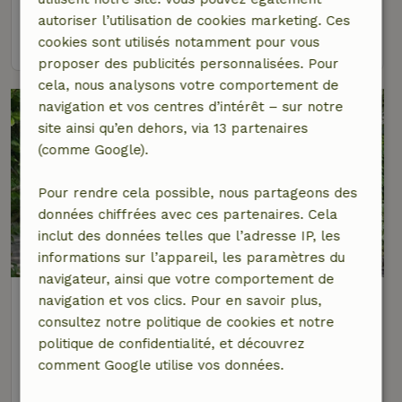
4 personnes
2 Chambres à coucher
autoriser l’utilisation de cookies marketing. Ces
voir
cookies sont utilisés notamment pour vous
proposer des publicités personnalisées. Pour
cela, nous analysons votre comportement de
navigation et vos centres d’intérêt – sur notre
site ainsi qu’en dehors, via 13 partenaires
(comme Google).
Pour rendre cela possible, nous partageons des
données chiffrées avec ces partenaires. Cela
inclut des données telles que l’adresse IP, les
9,1/10
informations sur l’appareil, les paramètres du
navigateur, ainsi que votre comportement de
Maison nature à Zutendaal
navigation et vos clics. Pour en savoir plus,
À 2 km distance de Zutendaal
consultez notre politique de cookies et notre
politique de confidentialité, et découvrez
4 personnes
2 Chambres à coucher
comment Google utilise vos données.
voir