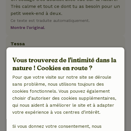
Très calme et tout ce dont tu as besoin pour un
petit week-end à deux.
Ce texte est traduite automatiquement.
Montre l'original.
Tessa
20 septembre 2024
Vous trouverez de l'intimité dans la
Note générale: 9
/10
nature ! Cookies en route ?
Le cottage est équipé de toutes les commodités
. Un beau lit, une super douche et une belle
Pour que votre visite sur notre site se déroule
vue.
sans problème, nous utilisons toujours des
Nature, tranquillité et espace: 5
/5
cookies fonctionnels. Vous pouvez également
Le cottage est situé dans un endroit
choisir d’autoriser des cookies supplémentaires,
fantastique. Une fois que les touristes et les
qui nous aident à améliorer le site et à adapter
tracteurs se sont tus, on n'entend plus que les
votre expérience à vos centres d’intérêt.
oiseaux .... et la nuit seulement la chouette.
Ce texte est traduite automatiquement.
Si vous donnez votre consentement, nous