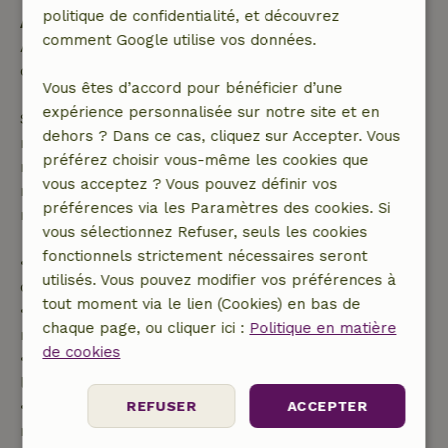
politique de confidentialité, et découvrez
Annulation gratuite dans les 24 heures
comment Google utilise vos données.
Annulation gratuite dans les 24 heures suivant la
confirmation de ta réservation.
Vous êtes d’accord pour bénéficier d’une
expérience personnalisée sur notre site et en
Si tu annules dans le délai indiqué, tu as droit à un
dehors ? Dans ce cas, cliquez sur Accepter. Vous
remboursement intégral du montant de la
préférez choisir vous-même les cookies que
réservation. Passé ce délai, tu recevras un
vous acceptez ? Vous pouvez définir vos
remboursement partiel du coût du voyage et un
préférences via les Paramètres des cookies. Si
remboursement à 100 % de l'acompte :
vous sélectionnez Refuser, seuls les cookies
fonctionnels strictement nécessaires seront
• jusqu'à 42 jours avant l'arrivée : remboursement
utilisés. Vous pouvez modifier vos préférences à
de 70 %
tout moment via le lien (Cookies) en bas de
• entre 42 et 28 jours avant l'arrivée :
chaque page, ou cliquer ici :
Politique en matière
remboursement de 40 %
de cookies
• de 28 jours avant l'arrivée jusqu'au jour de
l'arrivée : remboursement de 10 %
• le jour de l'arrivée ou après : aucun
REFUSER
ACCEPTER
remboursement