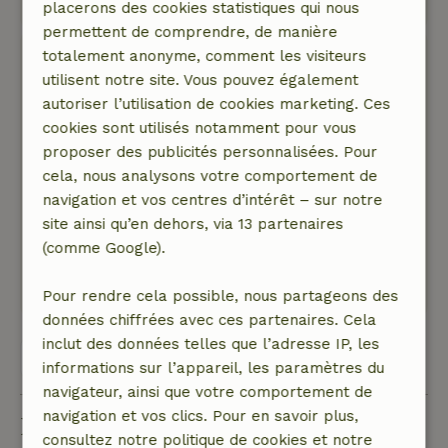
Montre l'original.
placerons des cookies statistiques qui nous
permettent de comprendre, de manière
totalement anonyme, comment les visiteurs
Chris
utilisent notre site. Vous pouvez également
11 mars 2024
autoriser l’utilisation de cookies marketing. Ces
Note générale: 9
/10
cookies sont utilisés notamment pour vous
Geweldige ligging in de natuur, geheel vrij en
proposer des publicités personnalisées. Pour
wijds uitzicht.
cela, nous analysons votre comportement de
Goede sanitaire voorzieningen, simpele maar
navigation et vos centres d’intérêt – sur notre
goede inrichting, alles voorhanden.
site ainsi qu’en dehors, via 13 partenaires
Nature, tranquillité et espace: 5
/5
(comme Google).
Formidabel, geweldige ligging
Traduisez en Français.
Pour rendre cela possible, nous partageons des
données chiffrées avec ces partenaires. Cela
inclut des données telles que l’adresse IP, les
Voir les 67 avis
informations sur l’appareil, les paramètres du
navigateur, ainsi que votre comportement de
navigation et vos clics. Pour en savoir plus,
Bon à savoir
consultez notre politique de cookies et notre