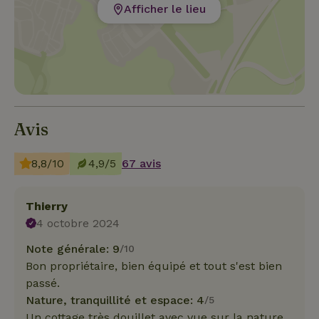
Afficher le lieu
Avis
8,8/10
4,9/5
67 avis
Thierry
4 octobre 2024
Note générale: 9
/10
Bon propriétaire, bien équipé et tout s'est bien
passé.
Nature, tranquillité et espace: 4
/5
Un cottage très douillet avec vue sur la nature.