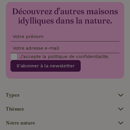
Nom
Expiration
Description
Domaine
Découvrez d'autres maisons
CookieScriptConsent
CookieScript
4
Ce cookie e
.maisonnature.fr
semaines
utilisé par l
idylliques dans la nature.
2 jours
service
Cookie-
Script.com
pour
Votre prénom
mémoriser
les
préférence
Votre adresse e-mail
de
consenteme
J’accepte la
politique de confidentialité
.
des visiteur
en matière 
S'abonner à la newsletter
cookies. Il e
nécessaire
que la
bannière de
cookies
Cookie-
Script.com
Politique de confidentialité de Google
fonctionne
Types
correctemen
Thèmes
Notre nature
Nom
Fournisseur
/
Domaine
Expirat
Fournisseur
/