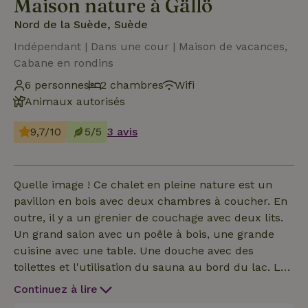
Maison nature à Gällö
Nord de la Suède, Suède
Indépendant | Dans une cour | Maison de vacances,
Cabane en rondins
6 personnes
2 chambres
Wifi
Animaux autorisés
9,7/10
5/5
3 avis
Quelle image ! Ce chalet en pleine nature est un
pavillon en bois avec deux chambres à coucher. En
outre, il y a un grenier de couchage avec deux lits.
Un grand salon avec un poêle à bois, une grande
cuisine avec une table. Une douche avec des
toilettes et l'utilisation du sauna au bord du lac. Le
lodge a une grande terrasse avec des chaises
Continuez à lire
longues, un jacuzzi privé (coût du chauffage si le