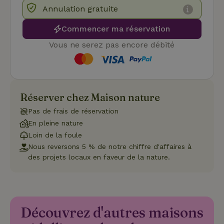
préférence
Annulation gratuite
de
consenteme
des visiteur
Commencer ma réservation
en matière 
cookies. Il e
Vous ne serez pas encore débité
nécessaire
que la
bannière de
cookies
Cookie-
Script.com
Politique de confidentialité de Google
fonctionne
Réserver chez Maison nature
correctemen
Pas de frais de réservation
En pleine nature
Loin de la foule
Nom
Fournisseur
/
Domaine
Expirat
Nous reversons 5 % de notre chiffre d'affaires à
Fournisseur
/
Nom
Expiration
Description
_nhft_search-geo-json
www.maisonnature.fr
Sessi
des projets locaux en faveur de la nature.
Domaine
Fournisseur
/
Nom
Expiration
Description
_ga
Google LLC
1 an 1
Ce nom de
Domaine
.maisonnature.fr
mois
cookie est
associé à
_gcl_au
Google LLC
3 mois
Ce cookie
Google
.maisonnature.fr
est défini
Universal
par
Analytics -
Découvrez d'autres maisons
Doubleclick
qui est une
et fournit
mise à jour
des