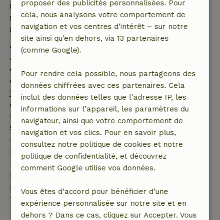
proposer des publicités personnalisées. Pour
Arrivée: 13:00- 22:00
cela, nous analysons votre comportement de
Départ: 11:00- 13:00
navigation et vos centres d’intérêt – sur notre
Séjour sans contact possible
site ainsi qu’en dehors, via 13 partenaires
Annulation gratuite dans les 7 jours
(comme Google).
Annulation gratuite dans les 7 jours suivant la
confirmation de ta réservation, à condition que la
Pour rendre cela possible, nous partageons des
demande de réservation ait été effectuée plus de 28
données chiffrées avec ces partenaires. Cela
jours avant la date de début. Pour les réservations
inclut des données telles que l’adresse IP, les
dont la date de début est dans les 28 jours,
informations sur l’appareil, les paramètres du
l'annulation gratuite s'applique dans les 24 heures.
navigateur, ainsi que votre comportement de
Si tu annules dans le délai indiqué, tu as droit à un
navigation et vos clics. Pour en savoir plus,
remboursement intégral du montant de la
consultez notre politique de cookies et notre
réservation.
politique de confidentialité, et découvrez
comment Google utilise vos données.
Passé ce délai, tu recevras un remboursement
partiel du coût du séjour et un remboursement à
Vous êtes d’accord pour bénéficier d’une
100 % de l'acompte :
expérience personnalisée sur notre site et en
dehors ? Dans ce cas, cliquez sur Accepter. Vous