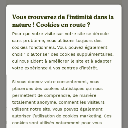
Note générale: 10
/10
Un accueil hospitalier et une belle maison pour
Vous trouverez de l'intimité dans la
profiter de toute la beauté que la Suède a à
nature ! Cookies en route ?
offrir !
Pour que votre visite sur notre site se déroule
Nature, tranquillité et espace: 5
/5
sans problème, nous utilisons toujours des
Il faut que tu y ailles toi-même pour
cookies fonctionnels. Vous pouvez également
comprendre ce que les amoureux de la Suède
choisir d’autoriser des cookies supplémentaires,
veulent dire ! Fantastique !
qui nous aident à améliorer le site et à adapter
Ce texte est traduite automatiquement.
votre expérience à vos centres d’intérêt.
Montre l'original.
Si vous donnez votre consentement, nous
placerons des cookies statistiques qui nous
Voir les 3 avis
permettent de comprendre, de manière
totalement anonyme, comment les visiteurs
Bon à savoir
utilisent notre site. Vous pouvez également
autoriser l’utilisation de cookies marketing. Ces
Détails du séjour
cookies sont utilisés notamment pour vous