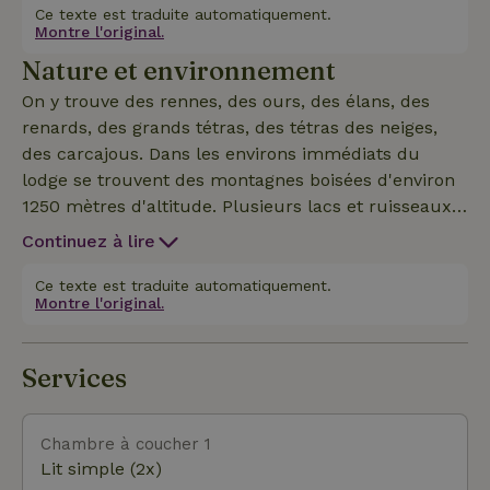
propriétaire doit le faire euro 75, - si tu le fais toi-
Ce texte est traduite automatiquement.
Montre l'original.
même euro 50, -) Le lodge est situé à 25 mètres du
Nature et environnement
lac. Le cottage naturel se trouve à environ 25
mètres de la maison du propriétaire. Un
On y trouve des rennes, des ours, des élans, des
supermarché se trouve à 4,4 kilomètres de la maison.
renards, des grands tétras, des tétras des neiges,
des carcajous. Dans les environs immédiats du
lodge se trouvent des montagnes boisées d'environ
1250 mètres d'altitude. Plusieurs lacs et ruisseaux
dans la région, où la pêche à la truite est autorisée !
Continuez à lire
Ce texte est traduite automatiquement.
Montre l'original.
Services
Chambre à coucher 1
Lit simple (2x)