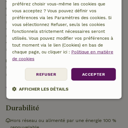
• Jusqu'à 42 jours avant l'arrivée : remboursement
préférez choisir vous-même les cookies que
de 70 %
vous acceptez ? Vous pouvez définir vos
• Entre 42 et 28 jours avant l'arrivée :
préférences via les Paramètres des cookies. Si
remboursement de 40 %
vous sélectionnez Refuser, seuls les cookies
• De 28 jours avant l'arrivée jusqu'au jour même :
fonctionnels strictement nécessaires seront
remboursement de 10 %
utilisés. Vous pouvez modifier vos préférences à
• Le jour de l'arrivée ou après : aucun
tout moment via le lien (Cookies) en bas de
remboursement
chaque page, ou cliquer ici :
Politique en matière
de cookies
Dépôt de sécurité
Une caution de 350,00 € s'applique. Tu seras
remboursé après le départ.
REFUSER
ACCEPTER
Voir tout
AFFICHER LES DÉTAILS
Strictement
Performance
Ciblage
nécessaires
Durabilité
Hors réseau ou alimenté par une énergie 100 %
renouvelable