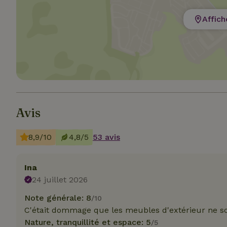
Affich
Les cookies stricte
utilisateurs et la 
nécessaires.
Nom
Avis
CookieScriptCons
8,9/10
4,8/5
53 avis
Ina
24 juillet 2026
Nom
Nom
Fou
Nom
Note générale: 8
_nhft_search-geo
/10
Do
_ga
C'était dommage que les meubles d'extérieur ne so
_gcl_au
Go
.ma
Nature, tranquillité et espace: 5
/5