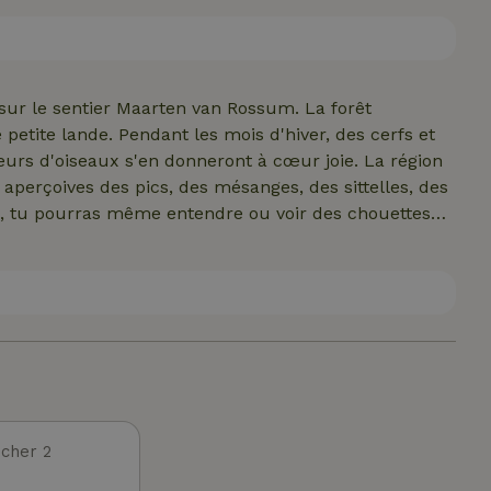
e d'un charmant lit double (140 cm de large). L'étage
n n'est pas spécialement adaptée aux jeunes enfants
stationnement d'une voiture est possible sur le terrain
ibles gratuitement.
e sur le sentier Maarten van Rossum. La forêt
tite lande. Pendant les mois d'hiver, des cerfs et
teurs d'oiseaux s'en donneront à cœur joie. La région
u aperçoives des pics, des mésanges, des sittelles, des
is, tu pourras même entendre ou voir des chouettes
 niche dans la lampe extérieure presque chaque
onnants ainsi que l'Overijsselse Vecht. À Dalfsen, tu
al, tu pourras déguster des produits régionaux tels
lent restaurant De Witte Gans se trouve à quelques
 sont toutes deux à quatre kilomètres.
cher 2