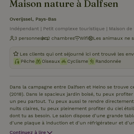
Maison nature à Dalfsen
Overijssel, Pays-Bas
Indépendant | Petit complexe touristique | Maison d
3 personnes
2 chambres
Wifi
Les animaux ne s
Les clients qui ont séjourné ici ont trouvé les en
Pêche
Oiseaux
Cyclisme
Randonnée
Dans la campagne entre Dalfsen et Heino se trouve c
(2018). Dans le spacieux jardin boisé, tu peux profite
un peu partout. Tu peux aussi te rendre directement d
nuits claires, tu peux pleinement profiter du ciel étoi
dont tu as besoin. Le salon dispose d'une grande tabl
d'une plaque à induction et d'un réfrigérateur et d'u
spacieuse est en bas et dispose d'une douche à l'italie
Continuez à lire