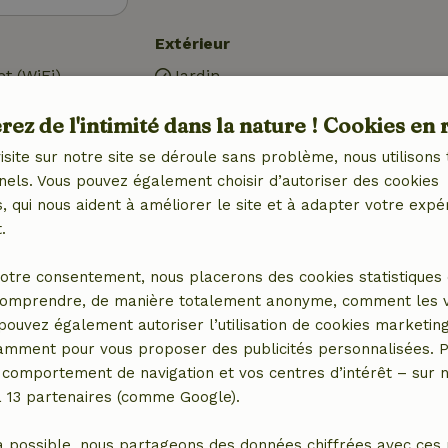
Extérieur
et (WiFi)
Jardin
tral)
Meubles de jardin
ez de l'intimité dans la nature ! Cookies en 
Terrasse
Portes de jardin
isite sur notre site se déroule sans problème, nous utilisons 
Débarras
nels. Vous pouvez également choisir d’autoriser des cookies
 qui nous aident à améliorer le site et à adapter votre expé
Salle de bains
.
Salle de bain (1x)
otre consentement, nous placerons des cookies statistiques 
Douche
omprendre, de manière totalement anonyme, comment les vis
avec
Toilettes
 pouvez également autoriser l’utilisation de cookies marketin
congélateur
tamment pour vous proposer des publicités personnalisées. P
comportement de navigation et vos centres d’intérêt – sur no
e)
a 13 partenaires (comme Google).
a possible, nous partageons des données chiffrées avec ces 