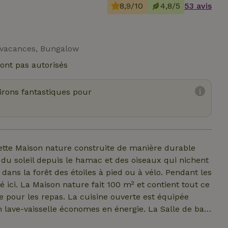
8,9/10
4,8/5
53 avis
e vacances, Bungalow
ont pas autorisés
virons fantastiques pour
ette Maison nature construite de manière durable
r du soleil depuis le hamac et des oiseaux qui nichent
ans la forêt des étoiles à pied ou à vélo. Pendant les
lé ici. La Maison nature fait 100 m² et contient tout ce
e pour les repas. La cuisine ouverte est équipée
n lave-vaisselle économes en énergie. La Salle de bain
nne, d'un lavabo et d'un lave-linge (exclusif). Le loft