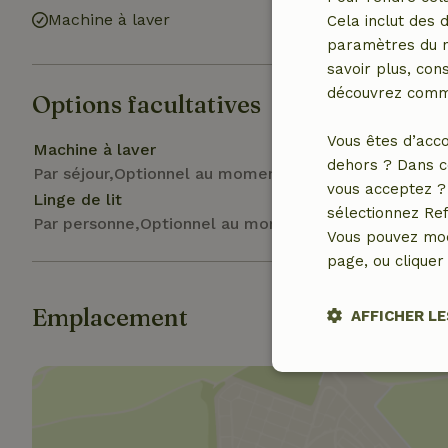
Machine à laver
Cela inclut des 
paramètres du na
savoir plus, cons
découvrez comme
Options facultatives
Vous êtes d’acco
Machine à laver
dehors ? Dans c
Par séjour,Optionnel au moment de la réservation
vous acceptez ? 
Linge de lit
sélectionnez Ref
Par personne,Optionnel au moment de la réservation
Vous pouvez mod
page, ou cliquer 
Emplacement
AFFICHER LE
Stricteme
nécessair