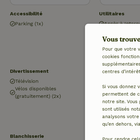
Accessibilité
Utilitaires
Parking (1x)
Accès à Intern
Chauffage (cen
Vous trouver
Eau potable
Eau chaude
Pour que votre v
Electricité
cookies fonction
supplémentaires,
Divertissement
Cuisine
centres d’intérêt
Télévision
Cuisine
Si vous donnez v
Vélos disponibles
Lave-vaisselle
permettent de c
(gratuitement) (2x)
Réfrigérateur 
notre site. Vous
compartiment 
sont utilisés no
Four
analysons votre 
Gaz (/cuisinièr
qu’en dehors, vi
Blanchisserie
Pour rendre cel