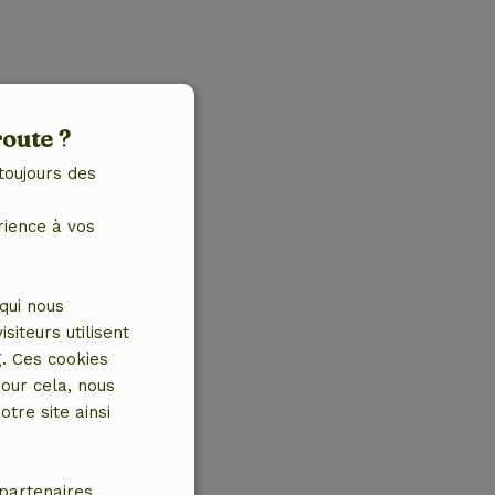
route ?
toujours des
rience à vos
qui nous
iteurs utilisent
g. Ces cookies
our cela, nous
tre site ainsi
partenaires.