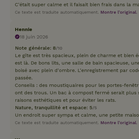
C'était super calme et il faisait bien frais dans la m
_nhft_translation
Ce texte est traduite automatiquement.
Montre l'original.
test_cookie
Go
.do
_nhft_privacy-pol
_ga_JRK1QL37RY
Hennie
IDE
Go
.do
18 juin 2026
_nhftconstraint_p
Note générale: 8
/10
policy
Le gîte est très spacieux, plein de charme et bien é
_nhft_new-calend
est là. De bons lits, une salle de bain spacieuse, u
boisé avec plein d'ombre. L'enregistrement par cod
passée.
_nhftconstraint_
Conseils : des moustiquaires pour les portes-fenêtr
onboarding
ont des trous. Un bac à compost fermé serait plus 
raisons esthétiques et pour éviter les rats.
_nhftconstraint_t
search
Nature, tranquillité et espace: 5
/5
Un endroit super sympa et calme, une petite maiso
_cfuvid
Ce texte est traduite automatiquement.
Montre l'original.