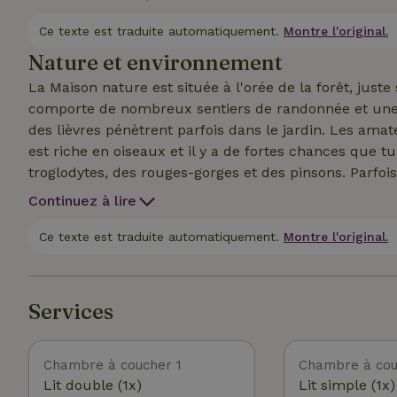
ouvert à l'étage dispose d'un lit simple et la chambr
supérieur dispose d'une deuxième toilette. La maiso
Ce texte est traduite automatiquement.
Montre l'original.
(pas de barrière d'escalier, de chaise haute, etc.) Le 
Nature et environnement
privé. Il est interdit de fumer. Deux vélos sont dispon
La Maison nature est située à l'orée de la forêt, just
comporte de nombreux sentiers de randonnée et une pe
des lièvres pénètrent parfois dans le jardin. Les ama
est riche en oiseaux et il y a de fortes chances que t
troglodytes, des rouges-gorges et des pinsons. Parfo
hulottes et des pinsons des arbres. Un gobe-mouche
Continuez à lire
printemps. À vélo, tu peux explorer les domaines envir
peux te baigner, louer un bateau ou un sup. À Vechtd
Ce texte est traduite automatiquement.
Montre l'original.
que des fraises, des asperges et du fromage. L'excel
minutes de marche. Les gares de Dalfsen et de Heino
Services
Chambre à coucher 1
Chambre à cou
Lit double (1x)
Lit simple (1x)