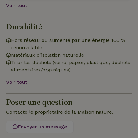
Strictement
Performance
Ciblage
nécessaires
Voir tout
Durabilité
Fonctionnalité
Hors réseau ou alimenté par une énergie 100 %
renouvelable
Matériaux d'isolation naturelle
Trier les déchets (verre, papier, plastique, déchets
alimentaires/organiques)
Strictement nécessaires
Performance
Ciblage
Fonctionnalité
Voir tout
Les cookies strictement nécessaires habilitent des
fonctionnalités de base du site Web telles que la connexion
Poser une question
des utilisateurs et la gestion des comptes. Le site Web ne
peut pas être utilisé correctement sans les cookies
Contacte le propriétaire de la Maison nature.
strictement nécessaires.
Fournisseur
/
Nom
Expiration
Description
Envoyer un message
Domaine
CookieScriptConsent
CookieScript
4
Ce cookie e