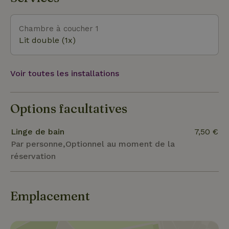
semaine de juillet, c’est la marche de quatre jours
de Nimègue. D’autres sorties à faire dans les
environs : les jardins d’Appeltern, du canoë sur la
Chambre à coucher 1
Raam à Escharen, le musée Boerenbond à Gemert
Lit double (1x)
ou le château de Tongelaar à Mill.
Voir toutes les installations
Options facultatives
Linge de bain
7,50 €
Par personne,Optionnel au moment de la
réservation
Emplacement