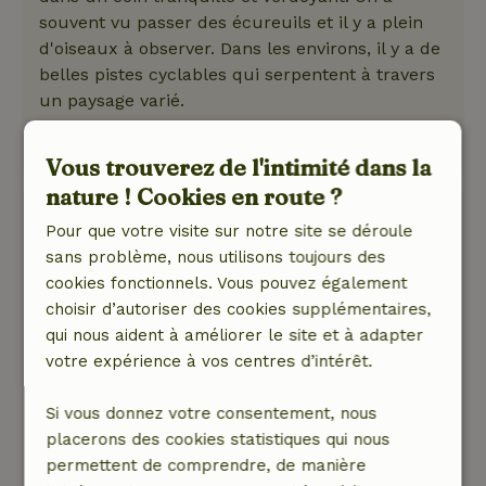
souvent vu passer des écureuils et il y a plein
d'oiseaux à observer. Dans les environs, il y a de
belles pistes cyclables qui serpentent à travers
un paysage varié.
Ce texte est traduite automatiquement.
Montre l'original.
Vous trouverez de l'intimité dans la
nature ! Cookies en route ?
Elke
Pour que votre visite sur notre site se déroule
24 avril 2026
sans problème, nous utilisons toujours des
Note générale: 9
/10
cookies fonctionnels. Vous pouvez également
Tout à fait super !
choisir d’autoriser des cookies supplémentaires,
Nature, tranquillité et espace: 5
/5
qui nous aident à améliorer le site et à adapter
Cottage confortable dans un endroit magnifique
votre expérience à vos centres d’intérêt.
avec beaucoup d'intimité. Tout ce que l'on peut
souhaiter à l'intérieur et autour du cottage.
Si vous donnez votre consentement, nous
Écureuil et nombreux oiseaux dans le jardin.
placerons des cookies statistiques qui nous
Promenade dans la réserve naturelle à distance
permettent de comprendre, de manière