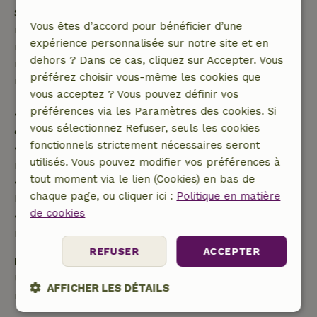
Si tu annules dans le délai indiqué, tu as droit à un
Vous êtes d’accord pour bénéficier d’une
remboursement intégral du montant de la
expérience personnalisée sur notre site et en
réservation. Passé ce délai, tu recevras un
dehors ? Dans ce cas, cliquez sur Accepter. Vous
remboursement partiel du coût du voyage et un
préférez choisir vous-même les cookies que
remboursement à 100 % de l'acompte :
vous acceptez ? Vous pouvez définir vos
préférences via les Paramètres des cookies. Si
• jusqu'à 42 jours avant l'arrivée : remboursement
vous sélectionnez Refuser, seuls les cookies
de 70 %
fonctionnels strictement nécessaires seront
• entre 42 et 28 jours avant l'arrivée :
utilisés. Vous pouvez modifier vos préférences à
remboursement de 40 %
tout moment via le lien (Cookies) en bas de
• de 28 jours avant l'arrivée jusqu'au jour de
chaque page, ou cliquer ici :
Politique en matière
l'arrivée : remboursement de 10 %
de cookies
• le jour de l'arrivée ou après : aucun
remboursement
REFUSER
ACCEPTER
Dépôt de sécurité
Une caution de 100,00 € s'applique. Tu seras
AFFICHER LES DÉTAILS
remboursé après le départ.