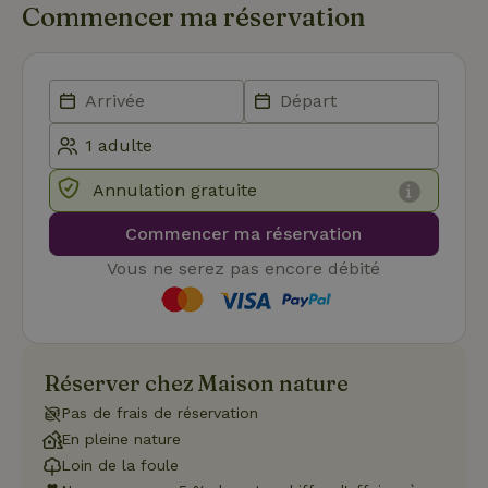
.maisonnature.fr
semaines
utilisé par l
Commencer ma réservation
2 jours
service
Cookie-
Script.com
pour
mémoriser
les
préférence
de
consenteme
des visiteur
en matière 
Annulation gratuite
cookies. Il e
nécessaire
que la
Commencer ma réservation
bannière de
cookies
Cookie-
Vous ne serez pas encore débité
Script.com
Politique de confidentialité de Google
fonctionne
correctemen
Réserver chez Maison nature
Nom
Fournisseur
/
Domaine
Expirat
Pas de frais de réservation
Fournisseur
/
Nom
Expiration
Description
En pleine nature
_nhft_search-geo-json
www.maisonnature.fr
Sessi
Domaine
Fournisseur
/
Loin de la foule
Nom
Expiration
Description
_ga
Google LLC
1 an 1
Ce nom de
Domaine