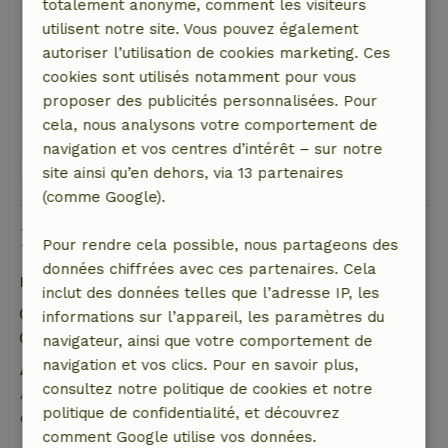
de marche. Et enfin, une hôtesse très
totalement anonyme, comment les visiteurs
chaleureuse, hospitalière et flexible.
utilisent notre site. Vous pouvez également
Absolument recommandé !
autoriser l’utilisation de cookies marketing. Ces
Ce texte est traduite automatiquement.
cookies sont utilisés notamment pour vous
Montre l'original.
proposer des publicités personnalisées. Pour
cela, nous analysons votre comportement de
navigation et vos centres d’intérêt – sur notre
Voir les 99 avis
site ainsi qu’en dehors, via 13 partenaires
(comme Google).
Bon à savoir
Pour rendre cela possible, nous partageons des
données chiffrées avec ces partenaires. Cela
Détails du séjour
inclut des données telles que l’adresse IP, les
Arrivée: 16:00- 18:00
informations sur l’appareil, les paramètres du
Départ: 08:00- 10:00
navigateur, ainsi que votre comportement de
navigation et vos clics. Pour en savoir plus,
Annulation gratuite dans les 24 heures
consultez notre politique de cookies et notre
Annulation gratuite dans les 24 heures suivant la
politique de confidentialité, et découvrez
confirmation de ta réservation.
comment Google utilise vos données.