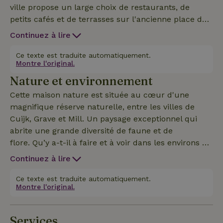
ville propose un large choix de restaurants, de
petits cafés et de terrasses sur l'ancienne place du
marché ou le long des berges de la Meuse. Cette
Continuez à lire
maison nature est un point de départ idéal pour
visiter des villes comme Nimègue et 's-
Ce texte est traduite automatiquement.
Montre l'original.
Hertogenbosch, mais l'Allemagne n'est qu'à une
Nature et environnement
demi-heure de route. Cette maison nature est
située dans un cadre unique, sur un espace dégagé
Cette maison nature est située au cœur d'une
au milieu d’un petit bois sur un terrain privé, à
magnifique réserve naturelle, entre les villes de
environ 100 mètres de la ferme où vivent les
Cuijk, Grave et Mill. Un paysage exceptionnel qui
propriétaires. Le gîte dégage une ambiance
abrite une grande diversité de faune et de
chaleureuse et champêtre. Il dispose d’une salle de
flore. Qu’y a-t-il à faire et à voir dans les environs ?
bains séparée avec douche et WC. La cuisine est
Les randonneurs et les cyclistes peuvent
Continuez à lire
équipée d’un petit frigo, d’une cuisinière à gaz à
emprunter des itinéraires balisés. Tu trouveras
quatre feux, d’un mini-four et de divers ustensiles
toutes les infos à ce sujet à l’Office de tourisme. Des
Ce texte est traduite automatiquement.
de cuisine. Il y a une place de parking près du gîte.
Montre l'original.
petites villes fortifiées historiques comme Grave,
Cette maison nature est non-fumeur et les animaux
Ravenstein, Batenburg et Megen sont accessibles à
de compagnie n'y sont pas admis.
vélo, tout comme le musée Graafsch. La troisième
Services