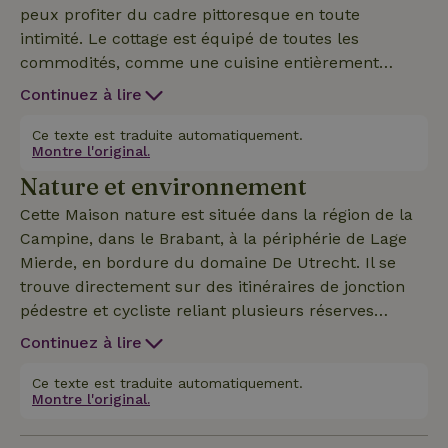
peux profiter du cadre pittoresque en toute
intimité. Le cottage est équipé de toutes les
commodités, comme une cuisine entièrement
équipée, une douche et des toilettes, Internet, une
Continuez à lire
télévision, un sommier, une terrasse privée et une
allée. Ton jour et ton heure d'arrivée peuvent être
Ce texte est traduite automatiquement.
Montre l'original.
adaptés en concertation avec nous.
Nature et environnement
Cette Maison nature est située dans la région de la
Campine, dans le Brabant, à la périphérie de Lage
Mierde, en bordure du domaine De Utrecht. Il se
trouve directement sur des itinéraires de jonction
pédestre et cycliste reliant plusieurs réserves
naturelles. Le terrain de golf Midden Brabant, le
Continuez à lire
domaine Wellenseind et la taverne den
Bockenreyder se trouvent dans les environs
Ce texte est traduite automatiquement.
Montre l'original.
immédiats. Une base parfaite pour découvrir la
nature et la culture dans la région de la Campine,