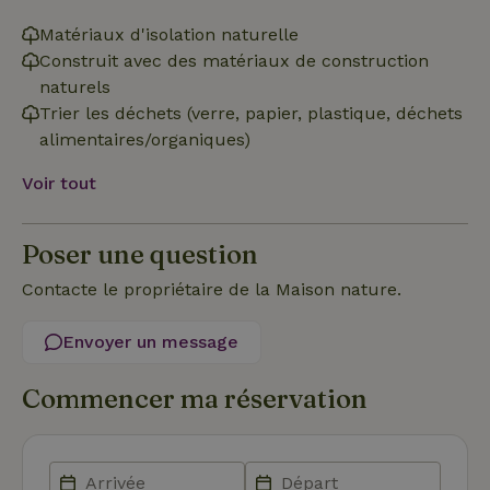
Matériaux d'isolation naturelle
Fonctionnalité
Construit avec des matériaux de construction
naturels
Trier les déchets (verre, papier, plastique, déchets
alimentaires/organiques)
Voir tout
Strictement nécessaires
Performance
Ciblage
Fonctionnalité
Poser une question
Les cookies strictement nécessaires habilitent des
fonctionnalités de base du site Web telles que la connexion
Contacte le propriétaire de la Maison nature.
des utilisateurs et la gestion des comptes. Le site Web ne
peut pas être utilisé correctement sans les cookies
strictement nécessaires.
Envoyer un message
Fournisseur
/
Nom
Expiration
Description
Domaine
Commencer ma réservation
CookieScriptConsent
CookieScript
4
Ce cookie e
.maisonnature.fr
semaines
utilisé par l
2 jours
service
Cookie-
Script.com