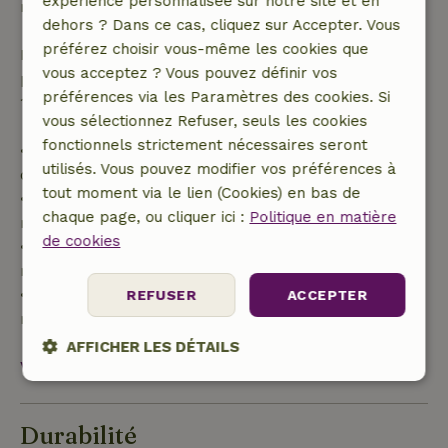
expérience personnalisée sur notre site et en
réservation.
dehors ? Dans ce cas, cliquez sur Accepter. Vous
préférez choisir vous-même les cookies que
Passé ce délai, tu recevras un remboursement
vous acceptez ? Vous pouvez définir vos
partiel du coût du séjour et un remboursement à
préférences via les Paramètres des cookies. Si
100 % de l'acompte :
vous sélectionnez Refuser, seuls les cookies
fonctionnels strictement nécessaires seront
• Jusqu'à 42 jours avant l'arrivée : remboursement
utilisés. Vous pouvez modifier vos préférences à
de 70 %
tout moment via le lien (Cookies) en bas de
• Entre 42 et 28 jours avant l'arrivée :
chaque page, ou cliquer ici :
Politique en matière
remboursement de 40 %
de cookies
• De 28 jours avant l'arrivée jusqu'au jour même :
remboursement de 10 %
• Le jour de l'arrivée ou après : aucun
REFUSER
ACCEPTER
remboursement
AFFICHER LES DÉTAILS
Voir tout
Strictement
Performance
Ciblage
nécessaires
Durabilité