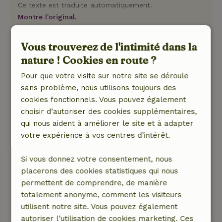
Ce texte est traduite automatiquement.
Montre l'original.
Rieneke
Vous trouverez de l'intimité dans la
12 juin 2026
nature ! Cookies en route ?
Note générale: 9
/10
Pour que votre visite sur notre site se déroule
J'ai passé un très bon moment.
sans problème, nous utilisons toujours des
Nature, tranquillité et espace: 4
/5
cookies fonctionnels. Vous pouvez également
Une petite maison sympa et pleine de charme,
choisir d’autoriser des cookies supplémentaires,
dans un endroit vraiment génial.
qui nous aident à améliorer le site et à adapter
On n'a manqué de rien.
votre expérience à vos centres d’intérêt.
Un endroit de rêve quand on a juste envie de se
détendre.
Si vous donnez votre consentement, nous
placerons des cookies statistiques qui nous
Une hôtesse sympa et à l'écoute.
permettent de comprendre, de manière
Ce texte est traduite automatiquement.
totalement anonyme, comment les visiteurs
Montre l'original.
utilisent notre site. Vous pouvez également
autoriser l’utilisation de cookies marketing. Ces