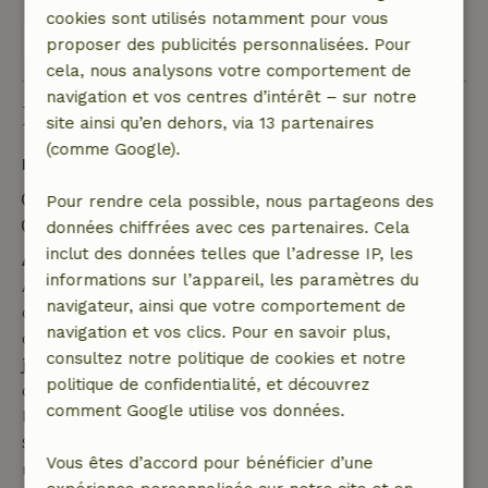
cookies sont utilisés notamment pour vous
Voir les 131 avis
proposer des publicités personnalisées. Pour
cela, nous analysons votre comportement de
navigation et vos centres d’intérêt – sur notre
Bon à savoir
site ainsi qu’en dehors, via 13 partenaires
(comme Google).
Détails du séjour
Arrivée: 15:00- 22:00
Pour rendre cela possible, nous partageons des
Départ: 09:00- 11:00
données chiffrées avec ces partenaires. Cela
inclut des données telles que l’adresse IP, les
Annulation gratuite dans les 7 jours
informations sur l’appareil, les paramètres du
Annulation gratuite dans les 7 jours suivant la
navigateur, ainsi que votre comportement de
confirmation de ta réservation, à condition que la
navigation et vos clics. Pour en savoir plus,
demande de réservation ait été effectuée plus de 28
consultez notre politique de cookies et notre
jours avant la date de début. Pour les réservations
politique de confidentialité, et découvrez
dont la date de début est dans les 28 jours,
comment Google utilise vos données.
l'annulation gratuite s'applique dans les 24 heures.
Si tu annules dans le délai indiqué, tu as droit à un
Vous êtes d’accord pour bénéficier d’une
remboursement intégral du montant de la