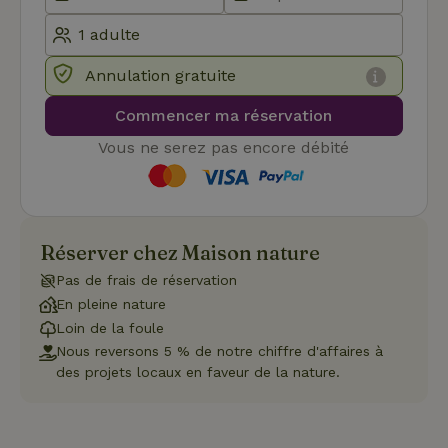
pour
mémoriser
les
préférence
de
consenteme
Annulation gratuite
des visiteur
en matière 
Commencer ma réservation
cookies. Il e
nécessaire
que la
Vous ne serez pas encore débité
bannière de
cookies
Cookie-
Script.com
Politique de confidentialité de Google
fonctionne
correctemen
Réserver chez Maison nature
Pas de frais de réservation
En pleine nature
Nom
Fournisseur
/
Domaine
Expirat
Loin de la foule
Fournisseur
/
Nom
Expiration
Description
_nhft_search-geo-json
www.maisonnature.fr
Sessi
Domaine
Nous reversons 5 % de notre chiffre d'affaires à
Fournisseur
/
des projets locaux en faveur de la nature.
Nom
Expiration
Description
_ga
Google LLC
1 an 1
Ce nom de
Domaine
.maisonnature.fr
mois
cookie est
associé à
_gcl_au
Google LLC
3 mois
Ce cookie
Google
.maisonnature.fr
est défini
Universal
par
Analytics -