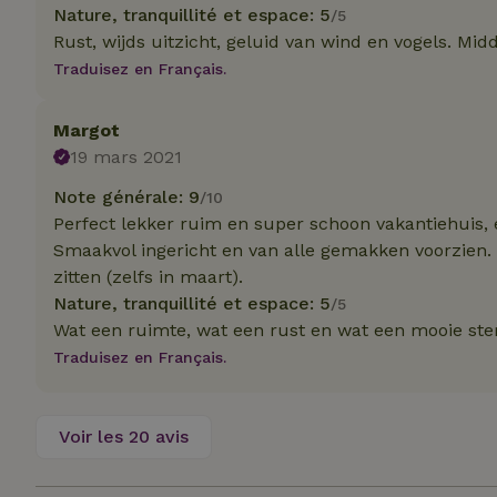
Nature, tranquillité et espace: 5
_nhft_translation
/5
Rust, wijds uitzicht, geluid van wind en vogels. Mid
test_cookie
Go
.do
Traduisez en Français.
_nhft_privacy-pol
_ga_JRK1QL37RY
IDE
Go
Margot
.do
19 mars 2021
_nhftconstraint_p
policy
Note générale: 9
/10
_nhft_new-calend
Perfect lekker ruim en super schoon vakantiehuis, 
Smaakvol ingericht en van alle gemakken voorzien.
zitten (zelfs in maart).
_nhftconstraint_
Nature, tranquillité et espace: 5
/5
onboarding
Wat een ruimte, wat een rust en wat een mooie st
Traduisez en Français.
_nhftconstraint_t
search
_cfuvid
Voir les 20 avis