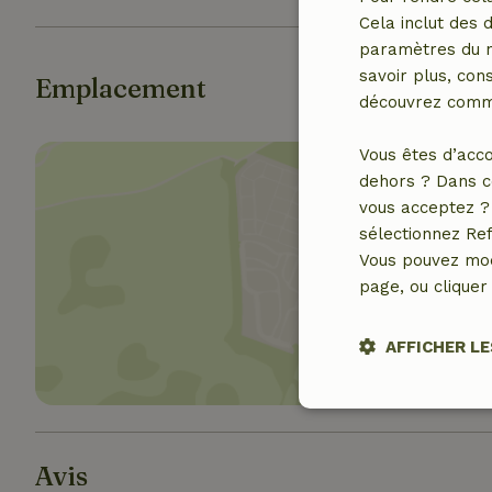
Cela inclut des 
paramètres du na
savoir plus, cons
Emplacement
découvrez comme
Vous êtes d’acco
dehors ? Dans c
vous acceptez ? 
sélectionnez Ref
Vous pouvez mod
Affich
page, ou cliquer 
AFFICHER LE
Stricteme
nécessair
Avis