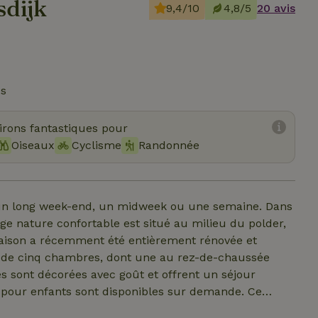
sdijk
9,4/10
4,8/5
20 avis
és
virons fantastiques pour
Oiseaux
Cyclisme
Randonnée
 un long week-end, un midweek ou une semaine. Dans
age nature confortable est situé au milieu du polder,
 maison a récemment été entièrement rénovée et
se de cinq chambres, dont une au rez-de-chaussée
s sont décorées avec goût et offrent un séjour
c pour enfants sont disponibles sur demande. Ce
groupe de voyage allant jusqu'à dix personnes via