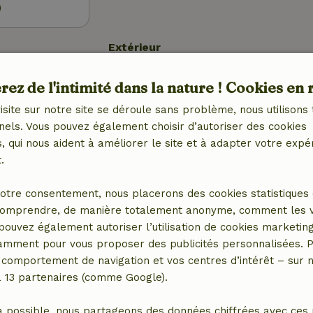
)
Extérieur
et (WiFi)
Jardin
ez de l'intimité dans la nature ! Cookies en 
Barbecue
tral)
Meubles de jardin
isite sur notre site se déroule sans problème, nous utilisons 
Terrasse
nels. Vous pouvez également choisir d’autoriser des cookies
Débarras
 qui nous aident à améliorer le site et à adapter votre expé
.
Blanchisserie
otre consentement, nous placerons des cookies statistiques 
Machine à laver
omprendre, de manière totalement anonyme, comment les vis
avec
Sèche-linge
 pouvez également autoriser l’utilisation de cookies marketin
congélateur
tamment pour vous proposer des publicités personnalisées. P
comportement de navigation et vos centres d’intérêt – sur no
a 13 partenaires (comme Google).
a possible, nous partageons des données chiffrées avec ces 