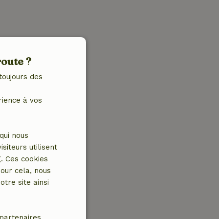
route ?
toujours des
rience à vos
qui nous
iteurs utilisent
g. Ces cookies
our cela, nous
tre site ainsi
partenaires.