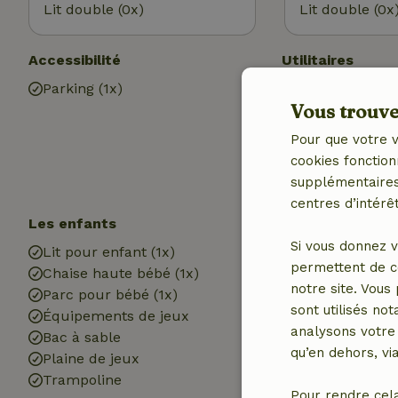
Lit double (0x)
Lit double (0x
Accessibilité
Utilitaires
Parking (1x)
Accès à Intern
Vous trouver
Internet
Chauffage (cen
Pour que votre v
cookies fonction
supplémentaires,
centres d’intérêt
Les enfants
Cuisine
Si vous donnez v
Lit pour enfant (1x)
Lave-vaisselle
permettent de c
Chaise haute bébé (1x)
Réfrigérateur 
notre site. Vous
Parc pour bébé (1x)
compartiment 
sont utilisés no
Équipements de jeux
analysons votre 
Bac à sable
qu’en dehors, vi
Plaine de jeux
Trampoline
Pour rendre cel