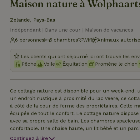
Maison nature à Wolphaart
Zélande, Pays-Bas
Indépendant | Dans une cour | Maison de vacances
6 personnes
5 chambres
Wifi
Animaux autoris
Les clients qui ont séjourné ici ont trouvé les en
Pêche
Voile
Ḗquitation
Promène le chien
Ce cottage nature est disponible pour un week-end,
un endroit rustique à proximité du lac Veere, ce cott
à côté de la cour de ferme des propriétaires. Cette
équipée de tout le confort. Le cottage nature dispo
avec sa propre salle de bain. Les chambres spacieuse
confortable. Une chaise haute, un lit bébé et un par
cottage naturel peut également être réservé pour un 
Continuez à lire