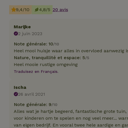
9,4/10
4,8/5
20 avis
Marijke
2 juin 2023
Les cookies stricte
utilisateurs et la 
Note générale: 10
/10
nécessaires.
Heel mooi huisje waar alles in overvloed aanwezig
Nom
Nature, tranquillité et espace: 5
/5
Heel mooie rustige omgeving
CookieScriptCons
Traduisez en Français.
Ischa
26 avril 2021
Nom
Note générale: 9
/10
Nom
Fou
Nom
Alles wat je hartje begeerd, fantastische grote tui
_nhft_search-geo
Do
_ga
voor kinderen om te spelen en nog veel meer... war
_gcl_au
Go
van eigen bedrijf. En vooral twee hele aardige en ga
.ma