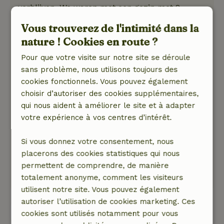
verblijven. We waren met een gezin met 2
kinderen, goed te doen. Wel goed om te
Vous trouverez de l'intimité dans la
realiseren dat je in één grote ruimte slaapt als
nature ! Cookies en route ?
ouders en kinderen. Onze 2 meiden van 12 en 14
vonden de bedstee iets te klein en eentje heeft
Pour que votre visite sur notre site se déroule
beneden geslapen op het bed in de
sans problème, nous utilisons toujours des
woonkeuken, ging prima! Woonkeuken en de
cookies fonctionnels. Vous pouvez également
buitenplek met vuurtje waren fijne plekken om
choisir d’autoriser des cookies supplémentaires,
de middagen en avonden door te brengen, heel
qui nous aident à améliorer le site et à adapter
gezellig allemaal.
votre expérience à vos centres d’intérêt.
Nature, tranquillité et espace: 5
/5
Zo vanuit het heerlijke huisje met de hond aan
Si vous donnez votre consentement, nous
de wandel over prachtige velden richting de
placerons des cookies statistiques qui nous
oever van de Maas!
permettent de comprendre, de manière
Traduisez en Français.
totalement anonyme, comment les visiteurs
utilisent notre site. Vous pouvez également
autoriser l’utilisation de cookies marketing. Ces
Voir les 19 avis
cookies sont utilisés notamment pour vous