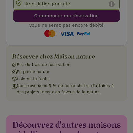
préférence
Annulation gratuite
de
consenteme
des visiteur
Commencer ma réservation
en matière 
cookies. Il e
Vous ne serez pas encore débité
nécessaire
que la
bannière de
cookies
Cookie-
Script.com
Politique de confidentialité de Google
fonctionne
Réserver chez Maison nature
correctemen
Pas de frais de réservation
En pleine nature
Loin de la foule
Nom
Fournisseur
/
Domaine
Expirat
Nous reversons 5 % de notre chiffre d'affaires à
Fournisseur
/
Nom
Expiration
Description
des projets locaux en faveur de la nature.
_nhft_search-geo-json
www.maisonnature.fr
Sessi
Domaine
Fournisseur
/
Nom
Expiration
Description
_ga
Google LLC
1 an 1
Ce nom de
Domaine
.maisonnature.fr
mois
cookie est
associé à
_gcl_au
Google LLC
3 mois
Ce cookie
Google
.maisonnature.fr
est défini
Universal
par
Découvrez d'autres maisons
Analytics -
Doubleclick
qui est une
et fournit
mise à jour
des