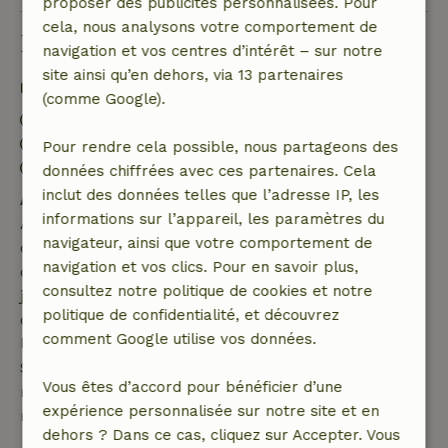
proposer des publicités personnalisées. Pour
cela, nous analysons votre comportement de
Bon à savoir
navigation et vos centres d’intérêt – sur notre
site ainsi qu’en dehors, via 13 partenaires
Détails du séjour
(comme Google).
Arrivée: 15:00- 19:00
Départ: 09:00- 10:30
Pour rendre cela possible, nous partageons des
Séjour sans contact possible
données chiffrées avec ces partenaires. Cela
inclut des données telles que l’adresse IP, les
Annulation gratuite dans les 7 jours
informations sur l’appareil, les paramètres du
Annulation gratuite dans les 7 jours suivant la
navigateur, ainsi que votre comportement de
confirmation de ta réservation, à condition que la
navigation et vos clics. Pour en savoir plus,
demande de réservation ait été effectuée plus de 28
consultez notre politique de cookies et notre
jours avant la date de début. Pour les réservations
politique de confidentialité, et découvrez
dont la date de début est dans les 28 jours,
comment Google utilise vos données.
l'annulation gratuite s'applique dans les 24 heures.
Si tu annules dans le délai indiqué, tu as droit à un
Vous êtes d’accord pour bénéficier d’une
remboursement intégral du montant de la
expérience personnalisée sur notre site et en
réservation.
dehors ? Dans ce cas, cliquez sur Accepter. Vous