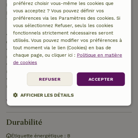
préférez choisir vous-même les cookies que
Passé ce délai, tu recevras un remboursement
vous acceptez ? Vous pouvez définir vos
partiel du coût du séjour et un remboursement à
préférences via les Paramètres des cookies. Si
100 % de l'acompte :
vous sélectionnez Refuser, seuls les cookies
fonctionnels strictement nécessaires seront
• Jusqu'à 42 jours avant l'arrivée : remboursement
utilisés. Vous pouvez modifier vos préférences à
de 70 %
tout moment via le lien (Cookies) en bas de
• Entre 42 et 28 jours avant l'arrivée :
chaque page, ou cliquer ici :
Politique en matière
remboursement de 40 %
de cookies
• De 28 jours avant l'arrivée jusqu'au jour même :
remboursement de 10 %
• Le jour de l'arrivée ou après : aucun
REFUSER
ACCEPTER
remboursement
AFFICHER LES DÉTAILS
Voir tout
Strictement
Performance
Ciblage
nécessaires
Durabilité
Étiquette énergétique : B
Fonctionnalité