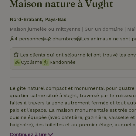
Maison nature à Vught
Nord-Brabant, Pays-Bas
Maison jumelée ou mitoyenne | Sur un domaine | Ma
4 personnes
2 chambres
Les animaux ne sont pa
Les clients qui ont séjourné ici ont trouvé les en
Cyclisme
Randonnée
Le gîte naturel compact et monumental pour quatre 
quartier calme situé à Vught, traversé par le ruisse
faites à travers la zone autrement fermée et tout auto
paix et l'espace. La maison monumentale est très com
cuisine équipée (avec cafetière, gazinière, vaisselle 
baignoire), des toilettes et au premier étage, auquel
raide), deux chambres à coucher pour deux personne
Continuez à lire