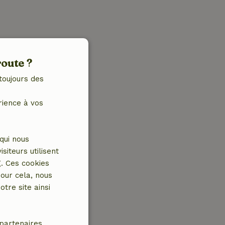
route ?
toujours des
rience à vos
qui nous
iteurs utilisent
g. Ces cookies
our cela, nous
tre site ainsi
partenaires.