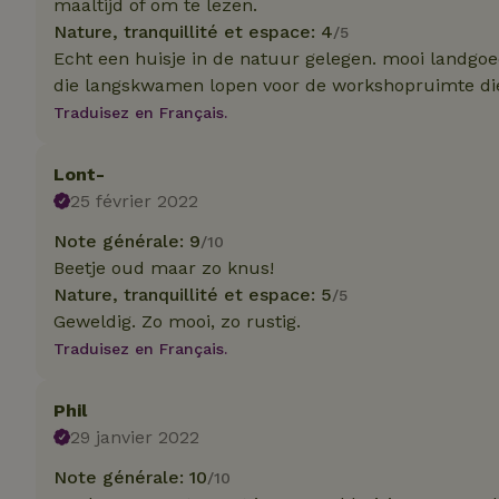
maaltijd of om te lezen.
Nature, tranquillité et espace: 4
/5
Echt een huisje in de natuur gelegen. mooi landgo
die langskwamen lopen voor de workshopruimte die h
Traduisez en Français.
Les cookies stricte
utilisateurs et la 
nécessaires.
Lont-
25 février 2022
Nom
Note générale: 9
/10
CookieScriptCons
Beetje oud maar zo knus!
Nature, tranquillité et espace: 5
/5
Geweldig. Zo mooi, zo rustig.
Traduisez en Français.
Nom
Phil
Nom
Fou
Nom
_nhft_search-geo
29 janvier 2022
Do
_ga
_gcl_au
Go
Note générale: 10
/10
.ma