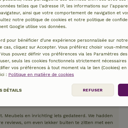
données telles que l’adresse IP, les informations sur l’apparei
er le lieu
vigateur, ainsi que votre comportement de navigation et vos
ultez notre politique de cookies et notre politique de confiden
nt Google utilise vos données.
rd pour bénéficier d’une expérience personnalisée sur notre 
e cas, cliquez sur Accepter. Vous préférez choisir vous-même
Vous pouvez définir vos préférences via les Paramètres des 
user, seuls les cookies fonctionnels strictement nécessaires s
ifier vos préférences à tout moment via le lien (Cookies) e
ici :
Politique en matière de cookies
S DÉTAILS
REFUSER
nt
Performance
Ciblage
Fo
es
ebt. Meubels en inrichting iets gedateerd. We hadden
 reviews, om even lekker buiten te zitten met een