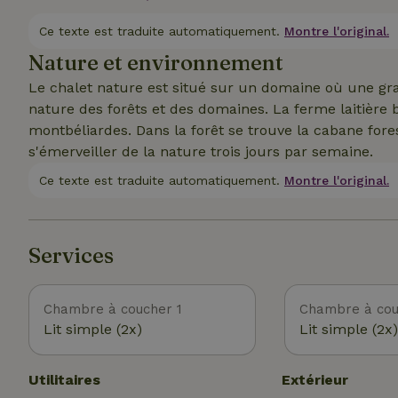
naturels. Il est sobre mais beau. Le linge de cuisine, l
louons pas aux jeunes de moins de 30 ans. De plus, p
Ce texte est traduite automatiquement.
Montre l'original.
insectes, ce n'est pas un bon endroit.
Nature et environnement
Le chalet nature est situé sur un domaine où une gran
nature des forêts et des domaines. La ferme laitière b
montbéliardes. Dans la forêt se trouve la cabane for
s'émerveiller de la nature trois jours par semaine.
Ce texte est traduite automatiquement.
Montre l'original.
Services
Chambre à coucher 1
Chambre à cou
Lit simple (2x)
Lit simple (2x)
Utilitaires
Extérieur