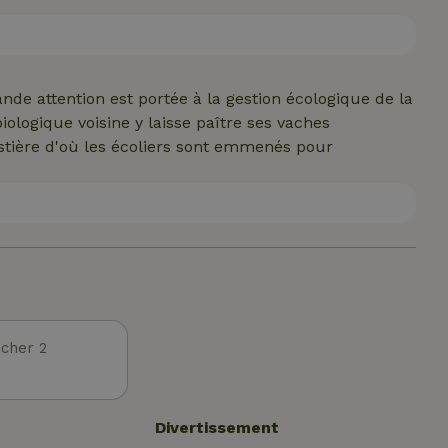
e linge de lit et les serviettes sont fournis. Nous ne
our ceux qui ont très peur des araignées ou des
de attention est portée à la gestion écologique de la
iologique voisine y laisse paître ses vaches
estière d'où les écoliers sont emmenés pour
cher 2
Divertissement