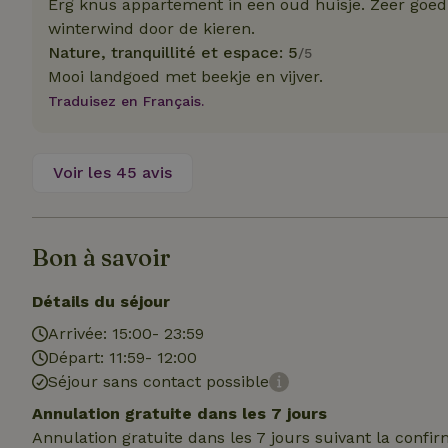
Erg knus appartement in een oud huisje. Zeer goed
_nhft_translation
winterwind door de kieren.
test_cookie
Go
Nature, tranquillité et espace: 5
/5
.do
Mooi landgoed met beekje en vijver.
_nhft_privacy-pol
_ga_JRK1QL37RY
Traduisez en Français.
IDE
Go
.do
_nhftconstraint_p
policy
Voir les 45 avis
_nhft_new-calend
Bon à savoir
_nhftconstraint_
onboarding
Détails du séjour
_nhftconstraint_t
Arrivée: 15:00- 23:59
search
Départ: 11:59- 12:00
Séjour sans contact possible
_cfuvid
Annulation gratuite dans les 7 jours
Annulation gratuite dans les 7 jours suivant la confi