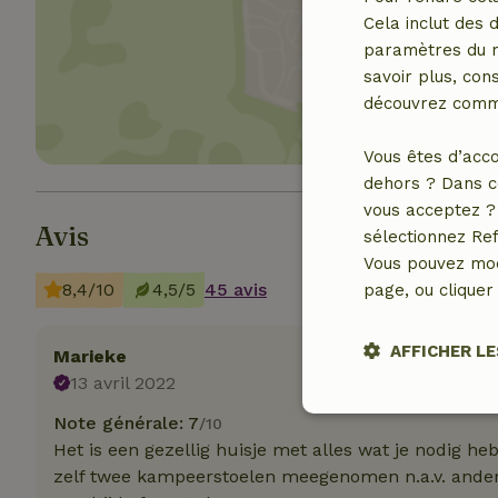
Cela inclut des 
Affich
paramètres du na
savoir plus, cons
découvrez comme
Vous êtes d’acco
dehors ? Dans c
vous acceptez ? 
Avis
sélectionnez Ref
Vous pouvez mod
8,4/10
4,5/5
45 avis
page, ou cliquer 
AFFICHER LE
Marieke
13 avril 2022
Stricteme
Note générale: 7
/10
nécessair
Het is een gezellig huisje met alles wat je nodig h
zelf twee kampeerstoelen meegenomen n.a.v. andere