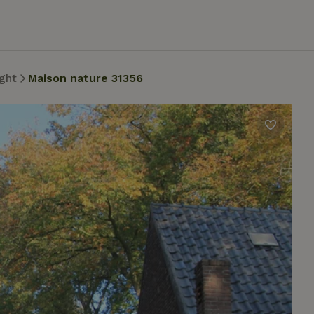
ght
Maison nature 31356