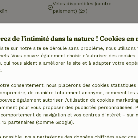
Vélos disponibles (contre
din
paiement) (2x)
ez de l'intimité dans la nature ! Cookies en 
isite sur notre site se déroule sans problème, nous utilisons 
nels. Vous pouvez également choisir d’autoriser des cookies
8,00 €
 qui nous aident à améliorer le site et à adapter votre expé
.
otre consentement, nous placerons des cookies statistiques 
omprendre, de manière totalement anonyme, comment les vis
 pouvez également autoriser l’utilisation de cookies marketin
tamment pour vous proposer des publicités personnalisées. P
comportement de navigation et vos centres d’intérêt – sur no
a 13 partenaires (comme Google).
a possible, nous partageons des données chiffrées avec ces 