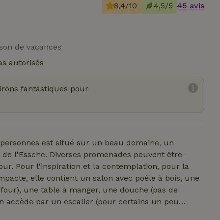
8,4/10
4,5/5
45 avis
ison de vacances
s autorisés
virons fantastiques pour
personnes est situé sur un beau domaine, un
au de l'Essche. Diverses promenades peuvent être
ur. Pour l'inspiration et la contemplation, pour la
pacte, elle contient un salon avec poêle à bois, une
et four), une table à manger, une douche (pas de
 on accède par un escalier (pour certains un peu
s chacune. Le gîte est meublé avec des matériaux