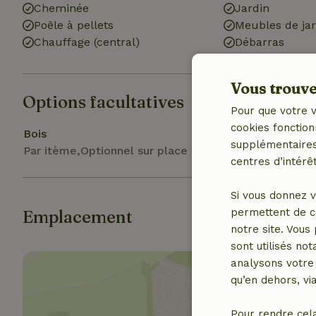
Cheminée
Jardin
Poêle à pellets
Meubles de jar
Chauffage (central)
Débarras
Vous trouver
Options facultatives
Pour que votre v
cookies fonction
Bois
supplémentaires,
Par itème,Optionnel sur place
centres d’intérêt
Si vous donnez v
permettent de c
Emplacement
notre site. Vous
sont utilisés no
analysons votre 
qu’en dehors, vi
Pour rendre cel