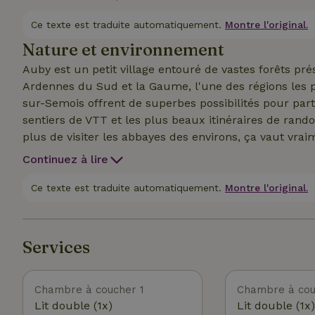
pour les locations à la semaine ou en milieu de sema
être repoussé jusqu’à 16 h selon la période, sous rés
Ce texte est traduite automatiquement.
Montre l'original.
virement au propriétaire avant ton arrivée (remise des
Nature et environnement
rendez-vous (en dehors des périodes de location).
Auby est un petit village entouré de vastes forêts prés
Ardennes du Sud et la Gaume, l'une des régions les plus ensoleill
sur-Semois offrent de superbes possibilités pour part
sentiers de VTT et les plus beaux itinéraires de rand
plus de visiter les abbayes des environs, ça vaut vraiment le détour ! Un endro
ralentir le rythme et profiter de la nature, loin de l’a
Continuez à lire
Ce texte est traduite automatiquement.
Montre l'original.
Services
Chambre à coucher 1
Chambre à cou
Lit double (1x)
Lit double (1x)