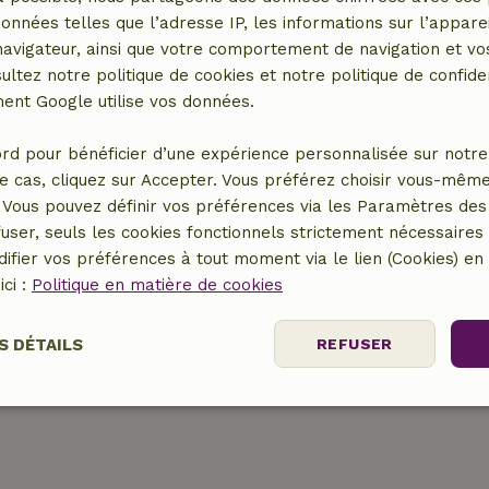
Table de ping-pong
données telles que l’adresse IP, les informations sur l’apparei
n
Baby-foot
vigateur, ainsi que votre comportement de navigation et vos
Réunions
ultez notre politique de cookies et notre politique de confiden
nt Google utilise vos données.
rd pour bénéficier d’une expérience personnalisée sur notre 
mpagnie
Cuisine
e cas, cliquez sur Accepter. Vous préférez choisir vous-même
Cuisine
Vous pouvez définir vos préférences via les Paramètres des 
Lave-vaisselle
user, seuls les cookies fonctionnels strictement nécessaires s
Réfrigérateur avec
ifier vos préférences à tout moment via le lien (Cookies) e
compartiment congélateur
ici :
Politique en matière de cookies
Four
S DÉTAILS
REFUSER
r
nt
Performance
Ciblage
Fo
es