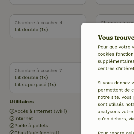
Chambre à coucher 4
Chambre à cou
Lit double (1x)
Lit double (1x)
Vous trouver
Lit double (1x)
Pour que votre v
cookies fonction
supplémentaires,
centres d’intérêt
Chambre à coucher 7
Lit double (1x)
Si vous donnez v
Lit superposé (1x)
permettent de c
notre site. Vous
Utilitaires
Extérieur
sont utilisés no
Accès à Internet (WiFi)
Jardin
analysons votre 
Internet
Jardin (clôturé
qu’en dehors, vi
Poêle à pellets
Barbecue
Chauffage (central)
Meubles de jar
Pour rendre cel