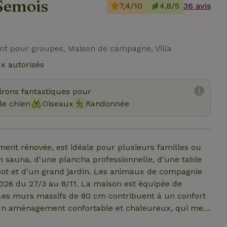
Semois
7,4/10
4,8/5
36 avis
nt pour groupes, Maison de campagne, Villa
x autorisés
virons fantastiques pour
le chien
Oiseaux
Randonnée
ment rénovée, est idéale pour plusieurs familles ou
n sauna, d'une plancha professionnelle, d'une table
foot et d'un grand jardin. Les animaux de compagnie
2026 du 27/3 au 8/11. La maison est équipée de
. Les murs massifs de 80 cm contribuent à un confort
 un aménagement confortable et chaleureux, qui met
 tard à 17 h pour les week-ends normaux, à 9 h 30