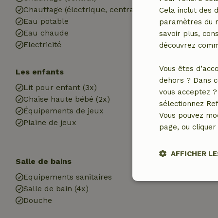
Chauffage (électrique, central)
Terrasse
Cela inclut des 
Eau potable
Portes de jardi
paramètres du na
Eau chaude
Débarras
savoir plus, cons
Electricité
découvrez comme
Vous êtes d’acco
Les enfants
Animaux de co
dehors ? Dans c
Lit pour enfant (3x)
Bol pour chien
vous acceptez ? 
Chaise haute bébé (2x)
sélectionnez Ref
Équipements de jeux
Vous pouvez mod
Plaine de jeux
page, ou cliquer 
AFFICHER LE
Salle de bains
Blanchisserie
Equipements sanitaires
Machine à lave
Stricteme
Salle de bain (4x)
nécessair
Douche