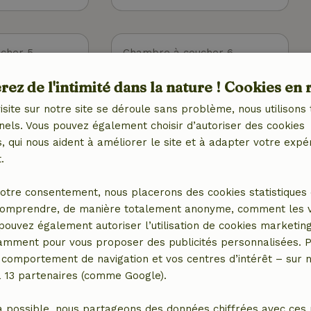
cher 5
Chambre à coucher 6
Lit double (1x)
ez de l'intimité dans la nature ! Cookies en 
Banquette clic-clac double
(1x)
isite sur notre site se déroule sans problème, nous utilisons 
nels. Vous pouvez également choisir d’autoriser des cookies
 qui nous aident à améliorer le site et à adapter votre expé
.
otre consentement, nous placerons des cookies statistiques 
omprendre, de manière totalement anonyme, comment les vis
 pouvez également autoriser l’utilisation de cookies marketin
Divertissement
tamment pour vous proposer des publicités personnalisées. P
Télévision
comportement de navigation et vos centres d’intérêt – sur no
)
Piscine (privée) 45 m2
a 13 partenaires (comme Google).
Jacuzzi / spa
din
Sauna
a possible, nous partageons des données chiffrées avec ces 