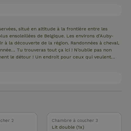
ine, et à 9 h 30 pour les week-ends prolongés (peut
erve de confirmation préalable). Caution à verser par
 clés sans contact). Visite de la maison possible sur
ervées, situé en altitude à la frontière entre les
ées de Belgique. Les environs d'Auby-
ir à la découverte de la région. Randonnées à cheval,
onnée… Tu trouveras tout ça ici ! N’oublie pas non
it pour ceux qui veulent
gitation. Idéal pour les amoureux de la nature.
cher 2
Chambre à coucher 3
Lit double (1x)