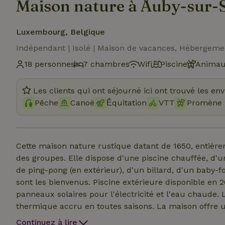
Maison nature à Auby-sur-
Luxembourg, Belgique
Indépendant | Isolé | Maison de vacances, Hébergeme
18 personnes
7 chambres
Wifi
Piscine
Animau
Les clients qui ont séjourné ici ont trouvé les en
Pêche
Canoë
Ḗquitation
VTT
Promène 
Cette maison nature rustique datant de 1650, entière
des groupes. Elle dispose d'une piscine chauffée, d'u
de ping-pong (en extérieur), d'un billard, d'un baby-
sont les bienvenus. Piscine extérieure disponible en 
panneaux solaires pour l'électricité et l'eau chaude
thermique accru en toutes saisons. La maison offre
l'accent sur l'authenticité. Le départ se fait au plus
Continuez à lire