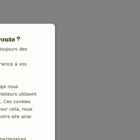
route ?
toujours des
rience à vos
qui nous
iteurs utilisent
g. Ces cookies
our cela, nous
tre site ainsi
partenaires.