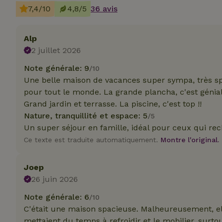
_nhft_translation
7,4/10
4,8/5
36 avis
test_cookie
Go
.do
Alp
_nhft_privacy-pol
_ga_JRK1QL37RY
2 juillet 2026
IDE
Go
.do
Note générale: 9
/10
_nhftconstraint_p
policy
Une belle maison de vacances super sympa, très spac
pour tout le monde. La grande plancha, c'est génial
_nhft_new-calend
Grand jardin et terrasse. La piscine, c'est top !!
Nature, tranquillité et espace: 5
/5
Un super séjour en famille, idéal pour ceux qui rec
_nhftconstraint_
Ce texte est traduite automatiquement.
Montre l'original.
onboarding
_nhftconstraint_t
Joep
search
26 juin 2026
_cfuvid
Note générale: 6
/10
C'était une maison spacieuse. Malheureusement, ell
mettaient du temps à refroidir et le mobilier, surtout